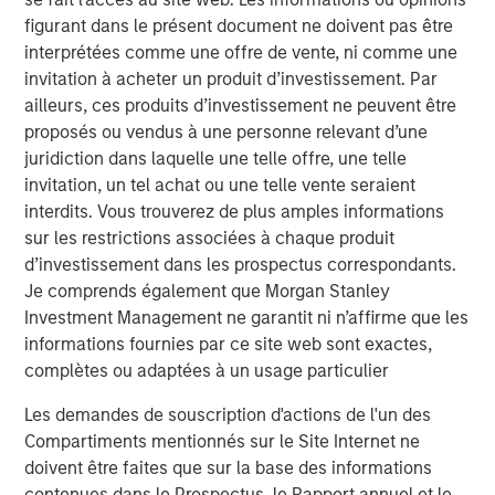
figurant dans le présent document ne doivent pas être
Video: Mexico's Domestic Opportunity
interprétées comme une offre de vente, ni comme une
invitation à acheter un produit d’investissement. Par
ailleurs, ces produits d’investissement ne peuvent être
TALES FROM THE EMERGING WORLD
proposés ou vendus à une personne relevant d’une
Mexico's Domestic Opportunity
juridiction dans laquelle une telle offre, une telle
invitation, un tel achat ou une telle vente seraient
interdits. Vous trouverez de plus amples informations
ARTICLE
sur les restrictions associées à chaque produit
Emerging Markets Equity Annual Stewardship
d’investissement dans les prospectus correspondants.
Report 2025
Je comprends également que Morgan Stanley
Investment Management ne garantit ni n’affirme que les
informations fournies par ce site web sont exactes,
complètes ou adaptées à un usage particulier
The Authors
Les demandes de souscription d'actions de l'un des
Compartiments mentionnés sur le Site Internet ne
doivent être faites que sur la base des informations
contenues dans le Prospectus, le Rapport annuel et le