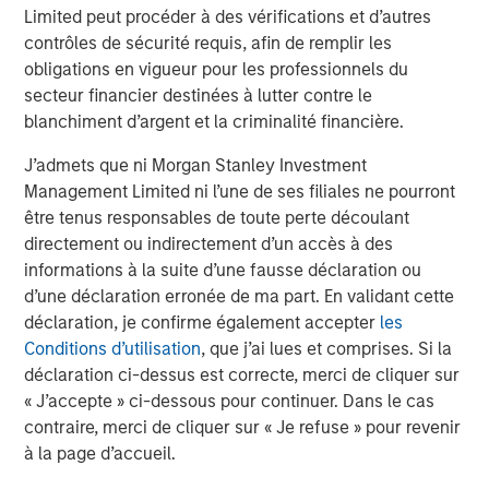
Limited peut procéder à des vérifications et d’autres
ARTICLE
T
contrôles de sécurité requis, afin de remplir les
obligations en vigueur pour les professionnels du
The MSIM Quantitative Duration
F
secteur financier destinées à lutter contre le
Strategy Model: A Factor-Based
C
blanchiment d’argent et la criminalité financière.
Approach to Managing Interest Rates
Anton Heese and Matas Vala explore the
H
Quantitative Duration Strategy Model, one of the
h
J’admets que ni Morgan Stanley Investment
proprietary tools the team uses to enhance their
c
Management Limited ni l’une de ses filiales ne pourront
investment process, as it helps provide structure
d
être tenus responsables de toute perte découlant
and rigour with identifying and processing
l
directement ou indirectement d’un accès à des
relevant and important data.
C
informations à la suite d’une fausse déclaration ou
f
d’une déclaration erronée de ma part. En validant cette
c
déclaration, je confirme également accepter
les
5 AOÛT 2026
5
Conditions d’utilisation
, que j’ai lues et comprises. Si la
déclaration ci-dessus est correcte, merci de cliquer sur
« J’accepte » ci-dessous pour continuer. Dans le cas
contraire, merci de cliquer sur « Je refuse » pour revenir
à la page d’accueil.