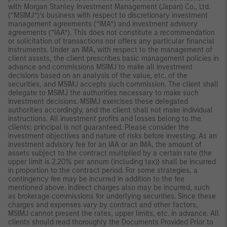
with Morgan Stanley Investment Management (Japan) Co., Ltd.
(“MSIMJ”)’s business with respect to discretionary investment
management agreements (“IMA”) and investment advisory
agreements (“IAA”). This does not constitute a recommendation
or solicitation of transactions nor offers any particular financial
instruments. Under an IMA, with respect to the management of
client assets, the client prescribes basic management policies in
advance and commissions MSIMJ to make all investment
decisions based on an analysis of the value, etc. of the
securities, and MSIMJ accepts such commission. The client shall
delegate to MSIMJ the authorities necessary to make such
investment decisions. MSIMJ exercises these delegated
authorities accordingly, and the client shall not make individual
instructions. All investment profits and losses belong to the
clients; principal is not guaranteed. Please consider the
investment objectives and nature of risks before investing. As an
investment advisory fee for an IAA or an IMA, the amount of
assets subject to the contract multiplied by a certain rate (the
upper limit is 2.20% per annum (including tax)) shall be incurred
in proportion to the contract period. For some strategies, a
contingency fee may be incurred in addition to the fee
mentioned above. Indirect charges also may be incurred, such
as brokerage commissions for underlying securities. Since these
charges and expenses vary by contract and other factors,
MSIMJ cannot present the rates, upper limits, etc. in advance. All
clients should read thoroughly the Documents Provided Prior to