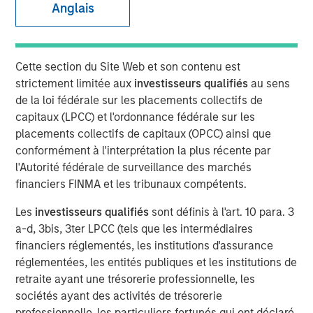
Anglais
01 JUIN 2026
Cette section du Site Web et son contenu est
The Authors
strictement limitée aux
investisseurs qualifiés
au sens
de la loi fédérale sur les placements collectifs de
Eric Carlson
capitaux (LPCC) et l'ordonnance fédérale sur les
Managing Director
placements collectifs de capitaux (OPCC) ainsi que
conformément à l'interprétation la plus récente par
l'Autorité fédérale de surveillance des marchés
financiers FINMA et les tribunaux compétents.
Water is often treated as a public good. In many
Les
investisseurs qualifiés
sont définis à l'art. 10 para. 3
industries it is regarded as a free input with most large
a-d, 3bis, 3ter LPCC (tels que les intermédiaires
users paying far less than its true economic cost. But the
financiers réglementés, les institutions d'assurance
real burden eventually falls back on companies: through
réglementées, les entités publiques et les institutions de
higher treatment costs, tighter permitting, operational
retraite ayant une trésorerie professionnelle, les
disruption, reputational risk, and the need to secure
sociétés ayant des activités de trésorerie
access to increasingly scarce supply. The fiction that
professionnelle, les particuliers fortunés qui ont déclaré