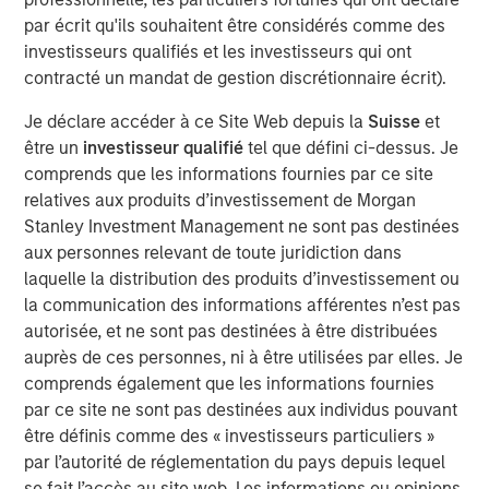
water is “free” has shaped decades of industrial
par écrit qu'ils souhaitent être considérés comme des
planning, steering capital into energy efficiency,
investisseurs qualifiés et les investisseurs qui ont
automation and logistics as if water abundance were
contracté un mandat de gestion discrétionnaire écrit).
permanent.
Je déclare accéder à ce Site Web depuis la
Suisse
et
être un
investisseur qualifié
tel que défini ci-dessus. Je
Download – The Water Constraint
comprends que les informations fournies par ce site
relatives aux produits d’investissement de Morgan
Stanley Investment Management ne sont pas destinées
Équipe Actions Marchés Émergents
aux personnes relevant de toute juridiction dans
The Emerging Markets Equity team combines deep
laquelle la distribution des produits d’investissement ou
expertise and local presence in global markets with an
la communication des informations afférentes n’est pas
integrated top-down and bottom-up investment approach
autorisée, et ne sont pas destinées à être distribuées
to invest in core and growth-oriented portfolios across
auprès de ces personnes, ni à être utilisées par elles. Je
non-U.S. markets.
comprends également que les informations fournies
par ce site ne sont pas destinées aux individus pouvant
être définis comme des « investisseurs particuliers »
Idées liées
par l’autorité de réglementation du pays depuis lequel
TALES FROM THE EMERGING WORLD
se fait l’accès au site web. Les informations ou opinions