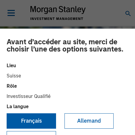
Avant d’accéder au site, merci de
choisir l’une des options suivantes.
Lieu
Suisse
Rôle
Investisseur Qualifié
La langue
TALES FROM THE EMERGING WORLD
INSIGHTS
Français
Allemand
The Water Constraint