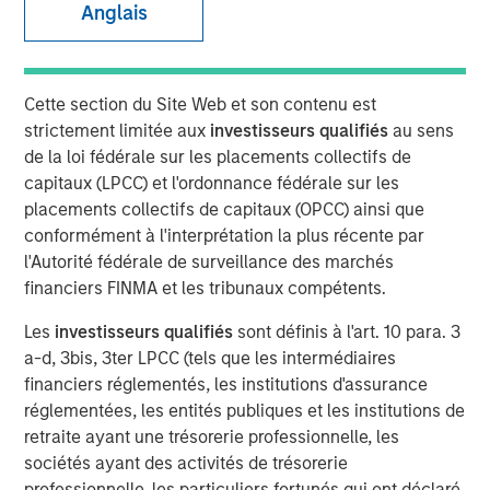
Anglais
Play
Cette section du Site Web et son contenu est
strictement limitée aux
investisseurs qualifiés
au sens
de la loi fédérale sur les placements collectifs de
capitaux (LPCC) et l'ordonnance fédérale sur les
Video
placements collectifs de capitaux (OPCC) ainsi que
conformément à l'interprétation la plus récente par
A generational shift is transforming the global economy.
l'Autorité fédérale de surveillance des marchés
Millennials and Gen Z are gaining economic influence
financiers FINMA et les tribunaux compétents.
with their distinct preferences for technology,
sustainability and different consumption patterns, while
Les
investisseurs qualifiés
sont définis à l'art. 10 para. 3
Baby Boomers are increasing their share of healthcare
a-d, 3bis, 3ter LPCC (tels que les intermédiaires
spending and financial assets.
financiers réglementés, les institutions d'assurance
réglementées, les entités publiques et les institutions de
retraite ayant une trésorerie professionnelle, les
Download “The Demographic Barbell”
sociétés ayant des activités de trésorerie
professionnelle, les particuliers fortunés qui ont déclaré