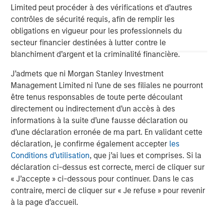
Limited peut procéder à des vérifications et d’autres
contrôles de sécurité requis, afin de remplir les
obligations en vigueur pour les professionnels du
secteur financier destinées à lutter contre le
Risk Considerations:
There is no assurance that a portfolio will
achieve its investment objective. Portfolios are subject to market
blanchiment d’argent et la criminalité financière.
risk, which is the possibility that the market values of securities
owned by the portfolio will decline and that the value of
J’admets que ni Morgan Stanley Investment
portfolio shares may therefore be less than what you paid for
Management Limited ni l’une de ses filiales ne pourront
them. Market values can change daily due to economic and
other events (e.g. natural disasters, health crises, terrorism,
être tenus responsables de toute perte découlant
conflicts, and social unrest) that affect markets, countries,
directement ou indirectement d’un accès à des
companies, or governments. It is difficult to predict the timing,
duration, and potential adverse effects (e.g. portfolio liquidity) of
informations à la suite d’une fausse déclaration ou
events. Accordingly, you can lose money investing in this
d’une déclaration erronée de ma part. En validant cette
portfolio. Please be aware that this portfolio may be subject to
déclaration, je confirme également accepter
les
certain additional risks. In general,
equities securities’
values
also fluctuate in response to activities specific to a company.
Conditions d’utilisation
, que j’ai lues et comprises. Si la
Investments in
foreign markets
entail special risks such as
déclaration ci-dessus est correcte, merci de cliquer sur
currency, political, economic, market and liquidity risks. The risks
of investing in
emerging market countries
are greater than the
« J’accepte » ci-dessous pour continuer. Dans le cas
risks generally associated with investments in foreign developed
contraire, merci de cliquer sur « Je refuse » pour revenir
countries.
à la page d’accueil.
The views and opinions are those of the author as of the date of
publication and are subject to change at any time due to market