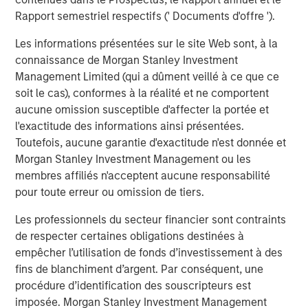
Rapport semestriel respectifs (' Documents d'offre ').
Les informations présentées sur le site Web sont, à la
ARTICLE
T
connaissance de Morgan Stanley Investment
Management Limited (qui a dûment veillé à ce que ce
The MSIM Quantitative Duration
F
soit le cas), conformes à la réalité et ne comportent
Strategy Model: A Factor-Based
C
aucune omission susceptible d'affecter la portée et
Approach to Managing Interest Rates
Anton Heese and Matas Vala explore the
H
l'exactitude des informations ainsi présentées.
Quantitative Duration Strategy Model, one of the
h
Toutefois, aucune garantie d'exactitude n'est donnée et
proprietary tools the team uses to enhance their
c
Morgan Stanley Investment Management ou les
investment process, as it helps provide structure
d
membres affiliés n'acceptent aucune responsabilité
and rigour with identifying and processing
l
pour toute erreur ou omission de tiers.
relevant and important data.
C
Les professionnels du secteur financier sont contraints
f
de respecter certaines obligations destinées à
c
5 AOÛT 2026
5
empêcher l’utilisation de fonds d’investissement à des
fins de blanchiment d’argent. Par conséquent, une
procédure d’identification des souscripteurs est
imposée. Morgan Stanley Investment Management