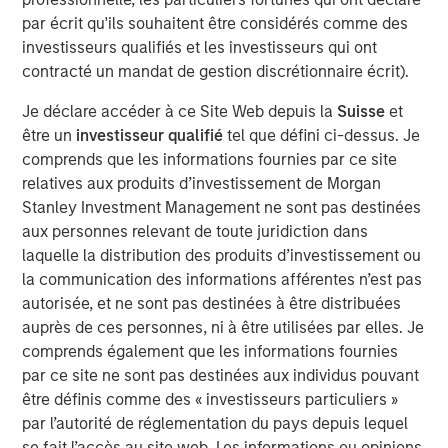
Équipe Actions Marchés Émergents
par écrit qu'ils souhaitent être considérés comme des
investisseurs qualifiés et les investisseurs qui ont
The Emerging Markets Equity team combines deep
contracté un mandat de gestion discrétionnaire écrit).
expertise and local presence in global markets with an
integrated top-down and bottom-up investment approach
Je déclare accéder à ce Site Web depuis la
Suisse
et
to invest in core and growth-oriented portfolios across
être un
investisseur qualifié
tel que défini ci-dessus. Je
non-U.S. markets.
comprends que les informations fournies par ce site
relatives aux produits d’investissement de Morgan
Stanley Investment Management ne sont pas destinées
Idées liées
aux personnes relevant de toute juridiction dans
TALES FROM THE EMERGING WORLD
laquelle la distribution des produits d’investissement ou
la communication des informations afférentes n’est pas
From Electric Vehicles to Humanoids: China’s
autorisée, et ne sont pas destinées à être distribuées
Next Manufacturing Leap
auprès de ces personnes, ni à être utilisées par elles. Je
comprends également que les informations fournies
TALES FROM THE EMERGING WORLD
par ce site ne sont pas destinées aux individus pouvant
être définis comme des « investisseurs particuliers »
Terms of Trade: The Quiet Tailwind Behind
par l’autorité de réglementation du pays depuis lequel
Emerging Market’s Comeback
se fait l’accès au site web. Les informations ou opinions