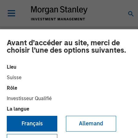
Avant d’accéder au site, merci de
TALES FROM THE EMERGING WORLD
INSIGHTS
choisir l’une des options suivantes.
Video: The Demographic
Lieu
Barbell
Suisse
Rôle
08 DÉCEMBRE 2025
Investisseur Qualifié
La langue
Français
Allemand