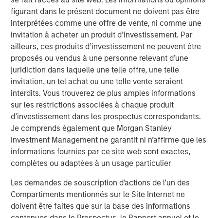
figurant dans le présent document ne doivent pas être
interprétées comme une offre de vente, ni comme une
TALES FROM THE EMERGING WORLD
invitation à acheter un produit d’investissement. Par
The Water Constraint
ailleurs, ces produits d’investissement ne peuvent être
proposés ou vendus à une personne relevant d’une
juridiction dans laquelle une telle offre, une telle
invitation, un tel achat ou une telle vente seraient
interdits. Vous trouverez de plus amples informations
sur les restrictions associées à chaque produit
Analyses mises en avant
d’investissement dans les prospectus correspondants.
Je comprends également que Morgan Stanley
Investment Management ne garantit ni n’affirme que les
informations fournies par ce site web sont exactes,
complètes ou adaptées à un usage particulier
Les demandes de souscription d'actions de l'un des
Compartiments mentionnés sur le Site Internet ne
doivent être faites que sur la base des informations
contenues dans le Prospectus, le Rapport annuel et le