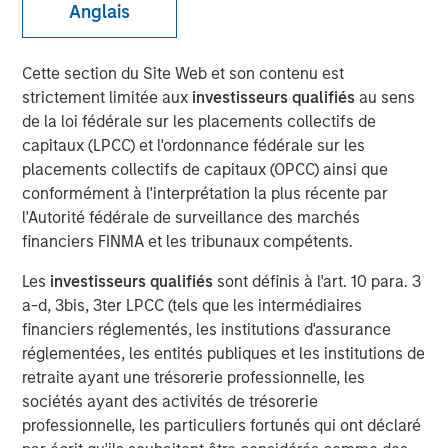
Anglais
Play
Cette section du Site Web et son contenu est
strictement limitée aux
investisseurs qualifiés
au sens
de la loi fédérale sur les placements collectifs de
capitaux (LPCC) et l'ordonnance fédérale sur les
placements collectifs de capitaux (OPCC) ainsi que
Video
conformément à l'interprétation la plus récente par
l'Autorité fédérale de surveillance des marchés
The emergence of China’s DeepSeek poses a significant
financiers FINMA et les tribunaux compétents.
challenge to U.S. dominance in artificial intelligence. The
flurry of new startups emerging from the country’s low-
Les
investisseurs qualifiés
sont définis à l'art. 10 para. 3
cost AI sector will lead to new investment opportunities.
a-d, 3bis, 3ter LPCC (tels que les intermédiaires
In this video, Emerging Markets Equity examines the
financiers réglementés, les institutions d'assurance
impact of wider adoption of AI.
réglementées, les entités publiques et les institutions de
retraite ayant une trésorerie professionnelle, les
sociétés ayant des activités de trésorerie
Download “China’s DeepSeek Moment”
professionnelle, les particuliers fortunés qui ont déclaré