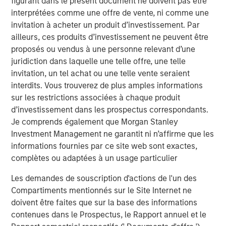
figurant dans le présent document ne doivent pas être
interprétées comme une offre de vente, ni comme une
invitation à acheter un produit d’investissement. Par
TALES FROM THE EMERGING WORLD
ailleurs, ces produits d’investissement ne peuvent être
The Water Constraint
proposés ou vendus à une personne relevant d’une
juridiction dans laquelle une telle offre, une telle
invitation, un tel achat ou une telle vente seraient
interdits. Vous trouverez de plus amples informations
sur les restrictions associées à chaque produit
d’investissement dans les prospectus correspondants.
Analyses mises en avant
Je comprends également que Morgan Stanley
Investment Management ne garantit ni n’affirme que les
informations fournies par ce site web sont exactes,
complètes ou adaptées à un usage particulier
Les demandes de souscription d'actions de l'un des
Compartiments mentionnés sur le Site Internet ne
doivent être faites que sur la base des informations
contenues dans le Prospectus, le Rapport annuel et le