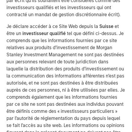
par écrit qu'ils souhaitent être considérés comme des
Équipe Actions Marchés Émergents
investisseurs qualifiés et les investisseurs qui ont
contracté un mandat de gestion discrétionnaire écrit).
The Emerging Markets Equity team combines deep
expertise and local presence in global markets with an
Je déclare accéder à ce Site Web depuis la
Suisse
et
integrated top-down and bottom-up investment approach
être un
investisseur qualifié
tel que défini ci-dessus. Je
to invest in core and growth-oriented portfolios across
comprends que les informations fournies par ce site
non-U.S. markets.
relatives aux produits d’investissement de Morgan
Stanley Investment Management ne sont pas destinées
aux personnes relevant de toute juridiction dans
Idées liées
laquelle la distribution des produits d’investissement ou
TALES FROM THE EMERGING WORLD
la communication des informations afférentes n’est pas
autorisée, et ne sont pas destinées à être distribuées
From Electric Vehicles to Humanoids: China’s
auprès de ces personnes, ni à être utilisées par elles. Je
Next Manufacturing Leap
comprends également que les informations fournies
par ce site ne sont pas destinées aux individus pouvant
TALES FROM THE EMERGING WORLD
être définis comme des « investisseurs particuliers »
par l’autorité de réglementation du pays depuis lequel
Terms of Trade: The Quiet Tailwind Behind
se fait l’accès au site web. Les informations ou opinions
Emerging Market’s Comeback