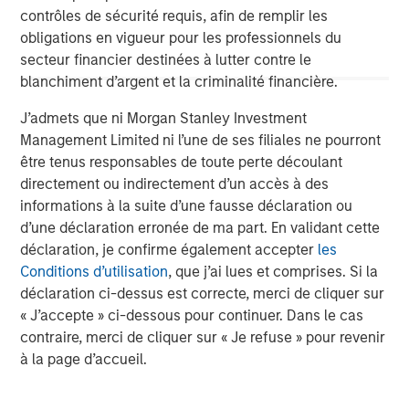
contrôles de sécurité requis, afin de remplir les
obligations en vigueur pour les professionnels du
secteur financier destinées à lutter contre le
blanchiment d’argent et la criminalité financière.
Risk Considerations:
There is no assurance that a portfolio will
achieve its investment objective. Portfolios are subject to market
risk, which is the possibility that the market values of securities
J’admets que ni Morgan Stanley Investment
owned by the portfolio will decline and that the value of
Management Limited ni l’une de ses filiales ne pourront
portfolio shares may therefore be less than what you paid for
them. Market values can change daily due to economic and
être tenus responsables de toute perte découlant
other events (e.g. natural disasters, health crises, terrorism,
directement ou indirectement d’un accès à des
conflicts, and social unrest) that affect markets, countries,
informations à la suite d’une fausse déclaration ou
companies, or governments. It is difficult to predict the timing,
duration, and potential adverse effects (e.g. portfolio liquidity) of
d’une déclaration erronée de ma part. En validant cette
events. Accordingly, you can lose money investing in this
déclaration, je confirme également accepter
les
portfolio. Please be aware that this portfolio may be subject to
certain additional risks. In general,
equities securities’
values
Conditions d’utilisation
, que j’ai lues et comprises. Si la
also fluctuate in response to activities specific to a company.
déclaration ci-dessus est correcte, merci de cliquer sur
Investments in
foreign markets
entail special risks such as
« J’accepte » ci-dessous pour continuer. Dans le cas
currency, political, economic, market and liquidity risks. The risks
of investing in
emerging market countries
are greater than the
contraire, merci de cliquer sur « Je refuse » pour revenir
risks generally associated with investments in foreign developed
à la page d’accueil.
countries.
The views and opinions are those of the author as of the date of
publication and are subject to change at any time due to market