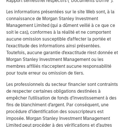
Rapport semestriel respectifs (' Documents d'offre ').
Les informations présentées sur le site Web sont, à la
connaissance de Morgan Stanley Investment
ARTICLE
A
Management Limited (qui a dûment veillé à ce que ce
soit le cas), conformes à la réalité et ne comportent
Real Estate Midyear Outlook:
T
aucune omission susceptible d'affecter la portée et
Constructive Amid Fluid Backdrop
St
l'exactitude des informations ainsi présentées.
A
The current macroenvironment remains resilient
A
Toutefois, aucune garantie d'exactitude n'est donnée et
despite elevated volatility and divergence across
Q
Morgan Stanley Investment Management ou les
markets. As inflation and energy prices keep
p
membres affiliés n'acceptent aucune responsabilité
central banks hawkish, real estate continues to
i
pour toute erreur ou omission de tiers.
offer attractive relative value, supported by a
a
Les professionnels du secteur financier sont contraints
25% repricing, durable income streams, and
r
de respecter certaines obligations destinées à
constrained supply. In this environment,
empêcher l’utilisation de fonds d’investissement à des
diversified portfolios and selective asset-level
7 AOÛT 2026
5
fins de blanchiment d’argent. Par conséquent, une
investing remain critical.
procédure d’identification des souscripteurs est
imposée. Morgan Stanley Investment Management
Limited peut procéder à des vérifications et d’autres