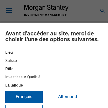
Avant d’accéder au site, merci de
TALES FROM THE EMERGING WORLD
INSIGHTS
choisir l’une des options suivantes.
Video: China's DeepSeek
Lieu
Moment
Suisse
Rôle
22 MAI 2025
Investisseur Qualifié
La langue
Français
Allemand