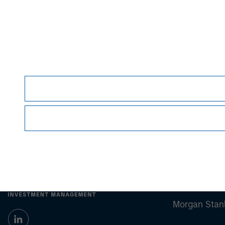
and may not necessarily come to pass. The vie
Management (MSIM) and its subsidiaries and affi
offers.
This material is a general communication, whic
sell specific securities, or to adopt any partic
individual investors.
Any charts and graphs provided are for illust
guarantee future results
.
Prior to making any investment decision, inve
important disclosures, refer to the
article
.
Morgan Stan
Morgan Stan