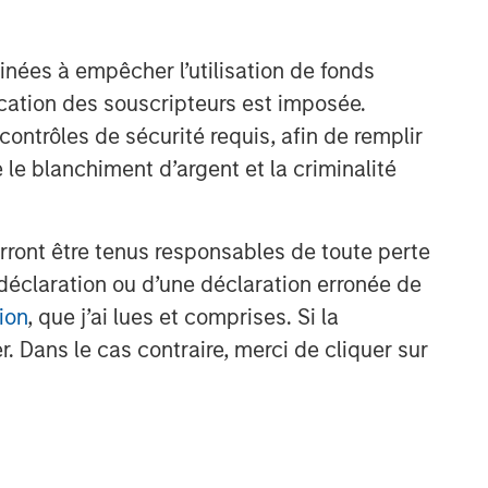
Idées liées
TALES FROM THE EMERGING WORLD
inées à empêcher l’utilisation de fonds
From Electric Vehicles to
cation des souscripteurs est imposée.
Humanoids: China’s Next
ntrôles de sécurité requis, afin de remplir
Manufacturing Leap
 le blanchiment d’argent et la criminalité
TALES FROM THE EMERGING WORLD
Terms of Trade: The Quiet
rront être tenus responsables de toute perte
Tailwind Behind Emerging
déclaration ou d’une déclaration erronée de
Market’s Comeback
ion
, que j’ai lues et comprises. Si la
TALES FROM THE EMERGING WORLD
. Dans le cas contraire, merci de cliquer sur
The Water Constraint