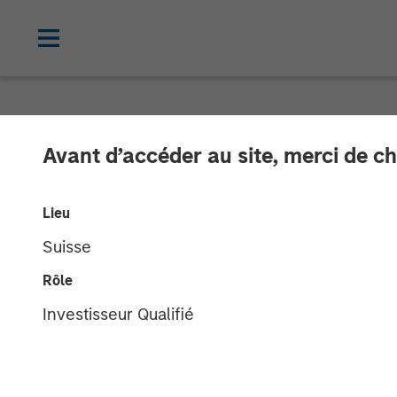
TALES FROM THE EMERGING WORLD
Avant d’accéder au site, merci de ch
Video: Brazil 
Lieu
Suisse
18 AOÛT 2025
Rôle
Investisseur Qualifié