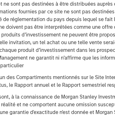
et ne sont pas destinées à être distribuées auprès 
mations fournies par ce site ne sont pas destinée
ité de réglementation du pays depuis lequel se fait
ne doivent pas être interprétées comme une offre 
es produits d’investissement ne peuvent être prop
telle invitation, un tel achat ou une telle vente ser
right fiscal course, Brazil stands on
 à chaque produit d’investissement dans les prosp
e.
agement ne garantit ni n’affirme que les informa
articulier
un des Compartiments mentionnés sur le Site Intern
, le Rapport annuel et le Rapport semestriel respe
b sont, à la connaissance de Morgan Stanley Inve
la réalité et ne comportent aucune omission suscepti
ucune garantie d'exactitude n'est donnée et Morga