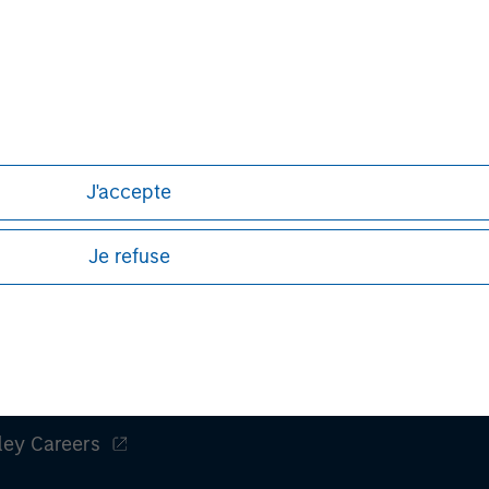
ws expressed do not reflect the opinions of all investment pe
liates (collectively the Firm”) and may not be reflected in all
h is not impartial, is for informational and educational purpo
ular investment strategy. Information does not address financial 
rative purposes only. Any performance quoted represents past 
J'accepte
stors should carefully review the strategy’s relevant offerin
Je refuse
ley
ley Careers