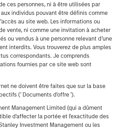
de ces personnes, ni à être utilisées par
s aux individus pouvant être définis comme
 l’accès au site web. Les informations ou
de vente, ni comme une invitation à acheter
osés ou vendus à une personne relevant d’une
aient interdits. Vous trouverez de plus amples
Équipe Actions Marchés
ectus correspondants. Je comprends
Émergents
tions fournies par ce site web sont
The Emerging Markets Equity team
combines deep expertise and local
presence in global markets with an
et ne doivent être faites que sur la base
integrated top-down and bottom-up
ctifs (' Documents d'offre ').
investment approach to invest in core
and growth-oriented portfolios across
stment Management Limited (qui a dûment
non-U.S. markets.
ble d'affecter la portée et l'exactitude des
n Stanley Investment Management ou les