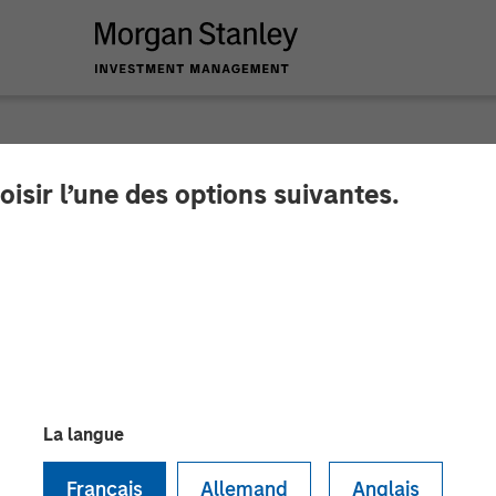
INSIGHTS
oisir l’une des options suivantes.
- Rewiring the Econ
La langue
Français
Allemand
Anglais