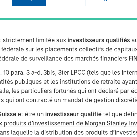
t strictement limitée aux
investisseurs qualifiés
au
e fédérale sur les placements collectifs de capit
té fédérale de surveillance des marchés financiers 
rt. 10 para. 3 a-d, 3bis, 3ter LPCC (tels que les int
ités publiques et les institutions de retraite ayant
Play
lle, les particuliers fortunés qui ont déclaré par 
urs qui ont contracté un mandat de gestion discrétio
Video
Suisse
et être un
investisseur qualifié
tel que défi
 aux produits d’investissement de Morgan Stanley
dans laquelle la distribution des produits d’inves