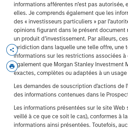
informations afférentes n’est pas autorisée, 
elles. Je comprends également que les infor
des « investisseurs particuliers » par l’autor
opinions figurant dans le présent document 
un produit d’investissement. Par ailleurs, c
juridiction dans laquelle une telle offre, une 
With structural reform momentum and the 
informations sur les restrictions associées
the brink of redefining its economic futur
également que Morgan Stanley Investment Man
exactes, complètes ou adaptées à un usage p
Les demandes de souscription d'actions de l'
des informations contenues dans le Prospectus
Les informations présentées sur le site We
veillé à ce que ce soit le cas), conformes à 
informations ainsi présentées. Toutefois, a