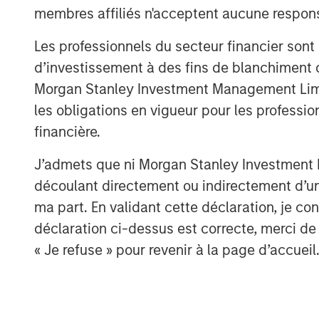
I remain convinced that Ai wi
membres affiliés n'acceptent aucune responsa
enhancer for most industries
Les professionnels du secteur financier sont
as the internet was in the se
d’investissement à des fins de blanchiment 
Morgan Stanley Investment Management Limited
I have a simple philosophy t
les obligations en vigueur pour les professio
me well over time:
financière.
J’admets que ni Morgan Stanley Investment M
“
Nobody knows nothing.
”
découlant directement ou indirectement d’un 
ma part. En validant cette déclaration, je 
It’s a concept that I first l
déclaration ci-dessus est correcte, merci de 
Goldstein, the founder of th
« Je refuse » pour revenir à la page d’accueil
Empirical Research Partners.
Not to mention, over time, I
wrong oil predictions by Wall