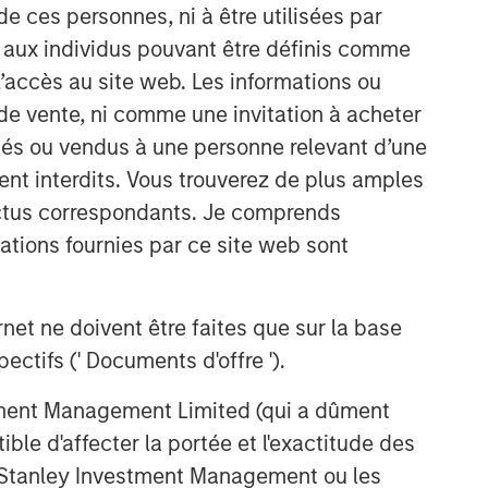
and judgment of its portfolio managers
de ces personnes, ni à être utilisées par
inform both the portfolio style
s aux individus pouvant être définis comme
positioning and the final stock
 l’accès au site web. Les informations ou
selection.
de vente, ni comme une invitation à acheter
osés ou vendus à une personne relevant d’une
Idées liées
aient interdits. Vous trouverez de plus amples
TAKEAWAYS & KEY EXPECTATIONS
ectus correspondants. Je comprends
Mid-Year Equity Market
tions fournies par ce site web sont
Outlook - July 2026
et ne doivent être faites que sur la base
TAKEAWAYS & KEY EXPECTATIONS
ctifs (' Documents d'offre ').
Equity Market Commentary -
June 2026
stment Management Limited (qui a dûment
ble d'affecter la portée et l'exactitude des
n Stanley Investment Management ou les
TAKEAWAYS & KEY EXPECTATIONS