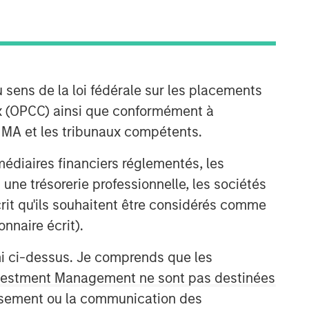
 sens de la loi fédérale sur les placements
aux (OPCC) ainsi que conformément à
FINMA et les tribunaux compétents.
Applied Equity Advisors Team
ermédiaires financiers réglementés, les
 une trésorerie professionnelle, les sociétés
The Applied Equity Advisors team
combines the best of fundamental and
écrit qu'ils souhaitent être considérés comme
quantitative approaches to investing to
nnaire écrit).
deliver highly active, style-flexible,
concentrated equity portfolios with
ni ci-dessus. Je comprends que les
heavy emphasis on risk-control
 Investment Management ne sont pas destinées
techniques throughout the investment
tissement ou la communication des
process. The longstanding experience