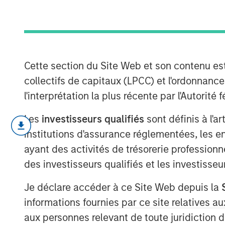
2026
11 MARS 2026
Cette section du Site Web et son contenu es
collectifs de capitaux (LPCC) et l'ordonnanc
l'interprétation la plus récente par l'Autori
In my February Slimmon’s TAKE, I
Les
investisseurs qualifiés
sont définis à l'a
hear an equity market pundit decla
institutions d'assurance réglementées, les ent
out there.”
ayant des activités de trésorerie professionne
des investisseurs qualifiés et les investisse
When is there ever
certainty
?
Je déclare accéder à ce Site Web depuis la
informations fournies par ce site relatives
Now we are dealing with (
cringe
aux personnes relevant de toute juridiction 