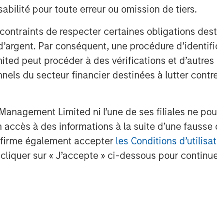
ll be a powerful profitability
bilité pour toute erreur ou omission de tiers.
 and for the S&P 500 overall, just
 contraints de respecter certaines obligations dest
cond half of the 1990s.
d’argent. Par conséquent, une procédure d’identifi
 peut procéder à des vérifications et d’autres co
owards oil prices that has served
nnels du secteur financier destinées à lutter contre
anagement Limited ni l’une de ses filiales ne pou
accès à des informations à la suite d’une fausse 
confirme également accepter
les Conditions d’utilisat
earned in the mid-2010s from Michael
cliquer sur « J’accepte » ci-dessous pour continuer
e quantitative strategy group
.
 have heard numerous epically
 Street.