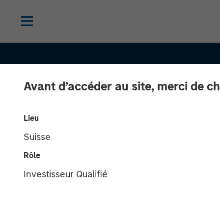
Avant d’accéder au site, merci de ch
Lieu
Suisse
SLIMMON'S TAKE
INSIGHTS
Rôle
Equity Market
Investisseur Qualifié
Commentary -