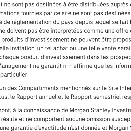
et ne sont pas destinées à être distribuées auprès 
mations fournies par ce site ne sont pas destinée
ité de réglementation du pays depuis lequel se fait
.
ne doivent pas être interprétées comme une offre 
es produits d’investissement ne peuvent être prop
ws on each of them:
telle invitation, un tel achat ou une telle vente ser
hoot first, dig deeper later”
 à chaque produit d’investissement dans les prosp
 the losers in the Ai rollout. This is
agement ne garantit ni n’affirme que les informa
 to a wave of technological
articulier
un des Compartiments mentionnés sur le Site Intern
ally, the market will sort out which
, le Rapport annuel et le Rapport semestriel respe
i (
most
), and which will truly
b sont, à la connaissance de Morgan Stanley Inve
la réalité et ne comportent aucune omission suscepti
ucune garantie d'exactitude n'est donnée et Morga