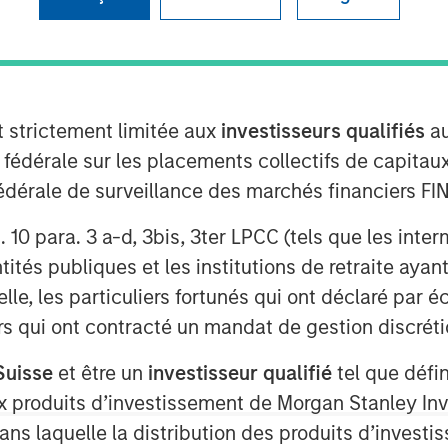
t strictement limitée aux
investisseurs qualifiés
au
e fédérale sur les placements collectifs de capit
té fédérale de surveillance des marchés financiers 
 mentioned that I cringe whenever I
rt. 10 para. 3 a-d, 3bis, 3ter LPCC (tels que les int
re, “there is a lot of uncertainty
ités publiques et les institutions de retraite ayant
lle, les particuliers fortunés qui ont déclaré par 
urs qui ont contracté un mandat de gestion discrétio
Suisse
et être un
investisseur qualifié
tel que défi
 aux produits d’investissement de Morgan Stanley
) three uncertainties:
dans laquelle la distribution des produits d’inves