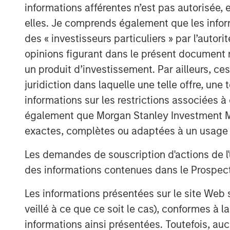
Ai “Pac-Man” disruption.
informations afférentes n’est pas autorisée, 
elles. Je comprends également que les infor
Iran War.
des « investisseurs particuliers » par l’autor
Private credit liquidity angst
opinions figurant dans le présent document 
un produit d’investissement. Par ailleurs, c
Here are my straightforward vie
juridiction dans laquelle une telle offre, une 
The market is exhibiting a “s
informations sur les restrictions associées
reaction regarding who will be
également que Morgan Stanley Investment Man
classic early cycle reaction
exactes, complètes ou adaptées à un usage p
innovation, in my opinion.
Les demandes de souscription d'actions de l'
As I said last month, “eventu
des informations contenues dans le Prospectus
industries will benefit from A
Les informations présentées sur le site We
1
become obsolete (
few
).”
veillé à ce que ce soit le cas), conformes à 
informations ainsi présentées. Toutefois, a