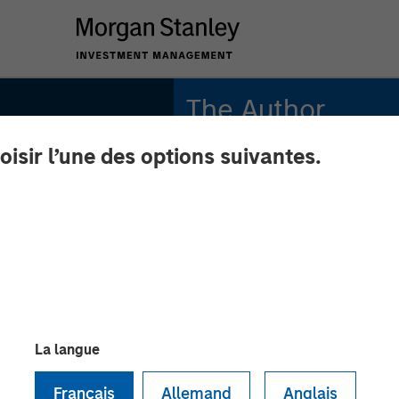
The Author
oisir l’une des options suivantes.
Andrew Slimmon
Managing Director
La langue
 March
Français
Allemand
Anglais