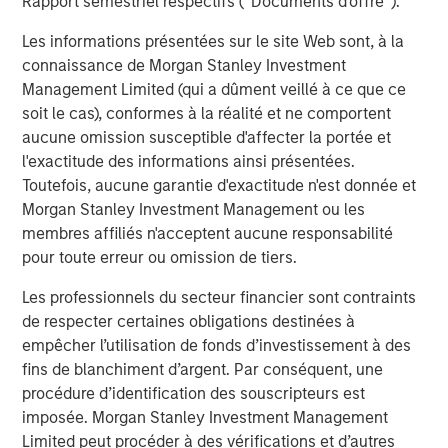
Rapport semestriel respectifs (' Documents d'offre ').
visual data for the oil and gas industry.”
Les informations présentées sur le site Web sont, à la
The acquisition is particularly timely as energy systems
connaissance de Morgan Stanley Investment
face increasing pressure to deliver reliable, predictable
Management Limited (qui a dûment veillé à ce que ce
supply alongside rising expectations for emissions
soit le cas), conformes à la réalité et ne comportent
intensity and environmental performance. The expansion
aucune omission susceptible d'affecter la portée et
of LNG export capacity and the growing role of natural
l'exactitude des informations ainsi présentées.
gas in supporting data centers are accelerating the need
Toutefois, aucune garantie d'exactitude n'est donnée et
for near-zero emissions operations, while optimizing
Morgan Stanley Investment Management ou les
asset performance and operational resilience. The
membres affiliés n'acceptent aucune responsabilité
resulting end-to-end, AI-enabled offering will support
pour toute erreur ou omission de tiers.
some of the world’s largest and most sophisticated oil
and gas operators, including Occidental Petroleum, BP,
Les professionnels du secteur financier sont contraints
and Targa, while building on Zeitview’s existing support
de respecter certaines obligations destinées à
for renewable energy assets representing hundreds of
empêcher l’utilisation de fonds d’investissement à des
gigawatts of capacity, delivering unparalleled scale and
fins de blanchiment d’argent. Par conséquent, une
coverage for increasingly diversified energy asset
procédure d’identification des souscripteurs est
portfolios.
imposée. Morgan Stanley Investment Management
Limited peut procéder à des vérifications et d’autres