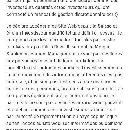
par écrit qu'ils souhaitent être considérés comme des
return, reliability, and predictability of diverse energy
investisseurs qualifiés et les investisseurs qui ont
assets, while supporting efforts to reduce emissions.
contracté un mandat de gestion discrétionnaire écrit).
Industry data shows that most methane emissions come
Je déclare accéder à ce Site Web depuis la
Suisse
et
from a small percentage of assets, where a few large
être un
investisseur qualifié
tel que défini ci-dessus. Je
leaks drive disproportionate product loss, operational risk,
comprends que les informations fournies par ce site
and regulatory exposure. Historically, operators lacked
relatives aux produits d’investissement de Morgan
scalable tools to reliably identify these high-impact
Stanley Investment Management ne sont pas destinées
events, relying on legacy labor-intensive manual leak
aux personnes relevant de toute juridiction dans
detection that couldn’t keep pace with the scale of
laquelle la distribution des produits d’investissement ou
modern energy systems.
la communication des informations afférentes n’est pas
autorisée, et ne sont pas destinées à être distribuées
The oil and natural gas industry manages millions of
auprès de ces personnes, ni à être utilisées par elles. Je
miles of pipelines and hundreds of thousands of
comprends également que les informations fournies
production facilities. Traditional manual leak detection
par ce site ne sont pas destinées aux individus pouvant
and repair (LDAR) services alone have proven costly and
être définis comme des « investisseurs particuliers »
ineffective in managing emissions from this vast
par l’autorité de réglementation du pays depuis lequel
infrastructure. Insight M was built to solve this problem,
se fait l’accès au site web. Les informations ou opinions
pioneering large-scale, aircraft-based methane detection