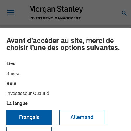
Avant d’accéder au site, merci de
NEWSROOM
choisir l’une des options suivantes.
Zeitview Acquires Insight M
Lieu
to Bring ROI-Driven
Suisse
Methane Detection and
Rôle
Asset Intelligence to Oil &
Investisseur Qualifié
Gas Operators
La langue
Français
Allemand
12 FÉVRIER 2026