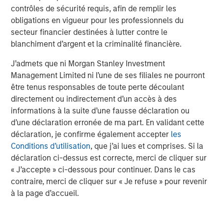
“This is a natural next chapter for Insight M. Our mission
contrôles de sécurité requis, afin de remplir les
has always been to help operators detect, understand,
obligations en vigueur pour les professionnels du
and reduce methane emissions, but real impact requires
secteur financier destinées à lutter contre le
context across the entire asset," said David Bercovich,
blanchiment d’argent et la criminalité financière.
Insight M CEO. "By joining forces with Zeitview, we’re able
to expand our capabilities into a more holistic asset
J’admets que ni Morgan Stanley Investment
integrity platform, one that helps oil and gas customers
Management Limited ni l’une de ses filiales ne pourront
manage risk, improve performance, and operate more
être tenus responsables de toute perte découlant
sustainably.”
directement ou indirectement d’un accès à des
informations à la suite d’une fausse déclaration ou
As part of Zeitview, Insight M’s customers will benefit
d’une déclaration erronée de ma part. En validant cette
from global scale, an expanded path from methane
déclaration, je confirme également accepter
les
detection to broader asset intelligence, and the reliability
Conditions d’utilisation
, que j’ai lues et comprises. Si la
of a cross-industry leader in visual inspection
déclaration ci-dessus est correcte, merci de cliquer sur
intelligence. Zeitview operates in 80+ countries and
« J’accepte » ci-dessous pour continuer. Dans le cas
brings a proven platform that integrates visual
contraire, merci de cliquer sur « Je refuse » pour revenir
inspections, AI-driven analytics, and human expertise to
à la page d’accueil.
deliver decision-ready insights at scale. Together, the
companies will enable oil and gas operators, as well as