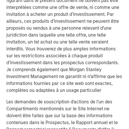
figurant dans le présent document ne doivent pas être
to rapidly identify emissions and prioritize repairs with
interprétées comme une offre de vente, ni comme une
the greatest economic and environmental return. Over the
invitation à acheter un produit d’investissement. Par
past decade, Insight M has helped operators save
ailleurs, ces produits d’investissement ne peuvent être
approximately $900 million in product value and prevent
proposés ou vendus à une personne relevant d’une
more than 255 billion cubic feet of methane from entering
juridiction dans laquelle une telle offre, une telle
the atmosphere, among the largest real-world methane
invitation, un tel achat ou une telle vente seraient
mitigation efforts to date.
interdits. Vous trouverez de plus amples informations
sur les restrictions associées à chaque produit
“Insight M has built deep expertise in helping oil and gas
d’investissement dans les prospectus correspondants.
companies identify and prioritize high-impact emissions
Je comprends également que Morgan Stanley
events at basin scale,” said Dan Burton, Founder and CEO
Investment Management ne garantit ni n’affirme que les
of Zeitview. “By combining that capability with Zeitview’s
informations fournies par ce site web sont exactes,
global inspection operations, AI-driven asset intelligence,
complètes ou adaptées à un usage particulier
and visual data platform, we can help operators move
from reactive response to proactive asset management,
Les demandes de souscription d'actions de l'un des
keeping more oil and gas in the pipeline, improving
Compartiments mentionnés sur le Site Internet ne
uptime, and making better decisions across their
doivent être faites que sur la base des informations
infrastructure. With Insight M as our foundation, our intent
contenues dans le Prospectus, le Rapport annuel et le
is to build something truly unique and complete across