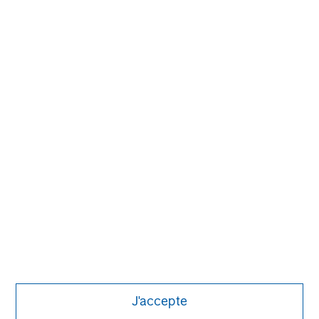
Pete D. Chung
Managing Director
Melissa Daniels
Managing Director
J'accepte