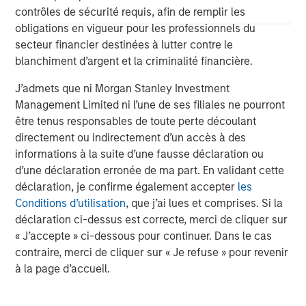
visit
www.morganstanley.com/im/expansioncapital
.
contrôles de sécurité requis, afin de remplir les
obligations en vigueur pour les professionnels du
Morgan Stanley Expansion Capital
secteur financier destinées à lutter contre le
blanchiment d’argent et la criminalité financière.
Morgan Stanley Expansion Capital specializes in equity
and credit investments in late-stage private companies
J’admets que ni Morgan Stanley Investment
that operate in the technology, healthcare, consumer,
Management Limited ni l’une de ses filiales ne pourront
digital media and other high-growth sectors.
être tenus responsables de toute perte découlant
directement ou indirectement d’un accès à des
informations à la suite d’une fausse déclaration ou
d’une déclaration erronée de ma part. En validant cette
MSIM Spokesperson
déclaration, je confirme également accepter
les
Conditions d’utilisation
, que j’ai lues et comprises. Si la
déclaration ci-dessus est correcte, merci de cliquer sur
« J’accepte » ci-dessous pour continuer. Dans le cas
contraire, merci de cliquer sur « Je refuse » pour revenir
David N. Miller
à la page d’accueil.
Managing Director