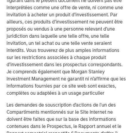
figurant dans le présent document ne doivent pas être
consistent messaging across their organizations.
interprétées comme une offre de vente, ni comme une
invitation à acheter un produit d’investissement. Par
“Vbrick’s tremendous customer retention and satisfaction
ailleurs, ces produits d’investissement ne peuvent être
provides strong support for our thesis that enterprise
proposés ou vendus à une personne relevant d’une
customers will increasingly turn to video as the most
juridiction dans laquelle une telle offre, une telle
effective form of communication with employees,
invitation, un tel achat ou une telle vente seraient
customers, and partners,” said Pete Chung, Managing
interdits. Vous trouverez de plus amples informations
Principal and Head of Morgan Stanley Expansion Capital.
sur les restrictions associées à chaque produit
“The Rev platform’s unparalleled ease in enabling live
d’investissement dans les prospectus correspondants.
video streaming and rapid access to video content is
Je comprends également que Morgan Stanley
fulfilling an unmet need in the market place for enterprise
Investment Management ne garantit ni n’affirme que les
video.”
informations fournies par ce site web sont exactes,
complètes ou adaptées à un usage particulier
About Vbrick
Les demandes de souscription d'actions de l'un des
Vbrick believes in the power of video to transform the
Compartiments mentionnés sur le Site Internet ne
workplace. Its Rev enterprise video platform removes the
doivent être faites que sur la base des informations
technology and pricing restraints that have held business
contenues dans le Prospectus, le Rapport annuel et le
back from tapping video’s clear advantage to persuade,