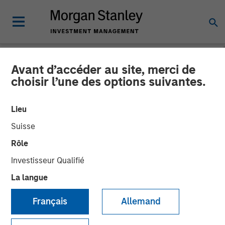
Avant d’accéder au site, merci de
NEWSROOM
choisir l’une des options suivantes.
Vbrick Closes $20 Million
Lieu
in Funding to Fuel Rapid
Suisse
Global Expansion of
Rôle
Enterprise Video
Investisseur Qualifié
La langue
19 JUIN 2018
Français
Allemand