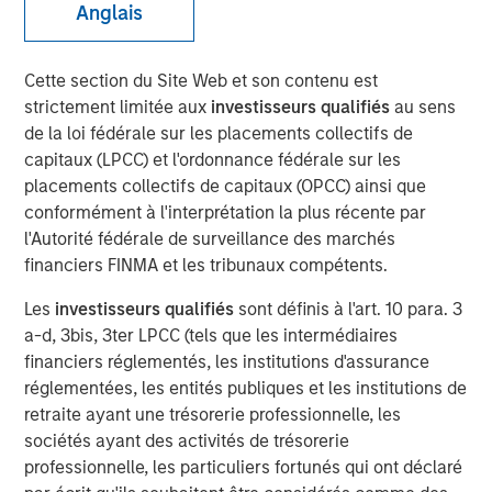
Anglais
HERNDON, VA — June 19, 2018
Cette section du Site Web et son contenu est
strictement limitée aux
investisseurs qualifiés
au sens
Vbrick, the leading provider of enterprise video software,
de la loi fédérale sur les placements collectifs de
today announced it has received $20 million in funding
capitaux (LPCC) et l'ordonnance fédérale sur les
led by Morgan Stanley Expansion Capital, with
placements collectifs de capitaux (OPCC) ainsi que
participation from existing investors Acme Nova and
conformément à l'interprétation la plus récente par
Adams Capital. The funding will build upon the rapid
l'Autorité fédérale de surveillance des marchés
adoption of Vbrick’s video platform into the enterprise
financiers FINMA et les tribunaux compétents.
market by accelerating the pace of innovation, growing
sales and marketing, and fueling the company’s partner
Les
investisseurs qualifiés
sont définis à l'art. 10 para. 3
ecosystem.
a-d, 3bis, 3ter LPCC (tels que les intermédiaires
financiers réglementés, les institutions d'assurance
Since the launch of Vbrick’s flagship Rev platform in
réglementées, les entités publiques et les institutions de
2015, the company has added over 300 new customers
retraite ayant une trésorerie professionnelle, les
and experienced over 100% annual subscription revenue
sociétés ayant des activités de trésorerie
growth. For 2018, Vbrick was recognized as Cisco’s Global
professionnelle, les particuliers fortunés qui ont déclaré
Independent Software Vendor Ecosystem Partner of the