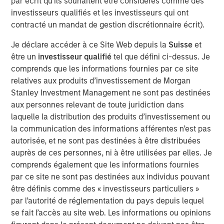
par écrit qu'ils souhaitent être considérés comme des
Year, highlighting a close business partnership
investisseurs qualifiés et les investisseurs qui ont
underscored by a 96% increase in partner bookings this
contracté un mandat de gestion discrétionnaire écrit).
past year.
Je déclare accéder à ce Site Web depuis la
Suisse
et
“The continued growth of our customer base
être un
investisseur qualifié
tel que défini ci-dessus. Je
demonstrates the increasing demand for enterprise-
comprends que les informations fournies par ce site
grade video platforms and the broad applicability of our
relatives aux produits d’investissement de Morgan
technology across executive communications,
Stanley Investment Management ne sont pas destinées
collaboration, and training needs. We have an exciting
aux personnes relevant de toute juridiction dans
pipeline of ideas and innovations to bring our customers,
laquelle la distribution des produits d’investissement ou
and are thrilled to be partnering with Morgan Stanley
la communication des informations afférentes n’est pas
Expansion Capital,” said Shelly Heiden, Vbrick’s CEO.
autorisée, et ne sont pas destinées à être distribuées
“Support from new and existing investors will allow us to
auprès de ces personnes, ni à être utilisées par elles. Je
continue to rapidly innovate and meet the surge in
comprends également que les informations fournies
customer demand.”
par ce site ne sont pas destinées aux individus pouvant
Fortune 500 customers use Vbrick’s Rev platform to
être définis comme des « investisseurs particuliers »
stream and record their executive webcasts, to connect
par l’autorité de réglementation du pays depuis lequel
with their employees globally, and to consolidate all
se fait l’accès au site web. Les informations ou opinions
recorded video into a single system of record for