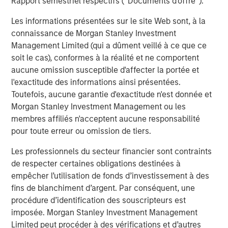
Rapport semestriel respectifs (' Documents d'offre ').
inform and compel people, wherever they are.
Visit
vbrick.com
.
Les informations présentées sur le site Web sont, à la
connaissance de Morgan Stanley Investment
Vbrick and Rev are trademarks of Vbrick Systems, Inc.,
Management Limited (qui a dûment veillé à ce que ce
USA.
soit le cas), conformes à la réalité et ne comportent
About Morgan Stanley Expansion Capital
aucune omission susceptible d'affecter la portée et
l'exactitude des informations ainsi présentées.
Morgan Stanley Expansion Capital is the growth-focused
Toutefois, aucune garantie d'exactitude n'est donnée et
private investment platform within Morgan Stanley
Morgan Stanley Investment Management ou les
Investment Management. Funds managed by Morgan
membres affiliés n'acceptent aucune responsabilité
Stanley Expansion Capital target growth equity and credit
pour toute erreur ou omission de tiers.
investments within technology, healthcare, consumer,
digital media and other high growth sectors. For over
Les professionnels du secteur financier sont contraints
three decades, Morgan Stanley Expansion Capital has
de respecter certaines obligations destinées à
successfully pursued growth investment opportunities
empêcher l’utilisation de fonds d’investissement à des
and has completed investments in over 190 companies
fins de blanchiment d’argent. Par conséquent, une
leveraging the global brand and network of Morgan
procédure d’identification des souscripteurs est
Stanley. For further information about Morgan Stanley
imposée. Morgan Stanley Investment Management
Expansion Capital, please
Limited peut procéder à des vérifications et d’autres