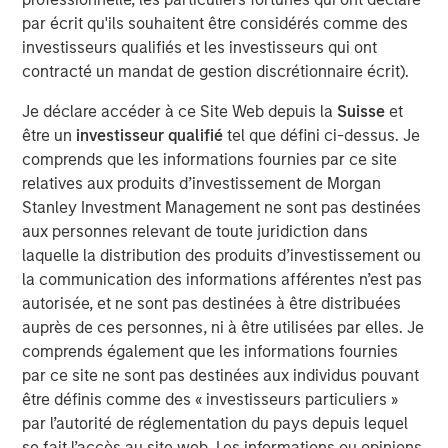
par écrit qu'ils souhaitent être considérés comme des
investisseurs qualifiés et les investisseurs qui ont
MSIM Spokesperson
contracté un mandat de gestion discrétionnaire écrit).
Je déclare accéder à ce Site Web depuis la
Suisse
et
être un
investisseur qualifié
tel que défini ci-dessus. Je
comprends que les informations fournies par ce site
relatives aux produits d’investissement de Morgan
Neha Champaneria Markle
Stanley Investment Management ne sont pas destinées
Managing Director
aux personnes relevant de toute juridiction dans
laquelle la distribution des produits d’investissement ou
la communication des informations afférentes n’est pas
autorisée, et ne sont pas destinées à être distribuées
auprès de ces personnes, ni à être utilisées par elles. Je
comprends également que les informations fournies
Risk Considerations
par ce site ne sont pas destinées aux individus pouvant
Alternative investments are speculative and include a high
être définis comme des « investisseurs particuliers »
degree of risk. Investors could lose all or a substantial amount
of their investment. Alternative investments are suitable only for
par l’autorité de réglementation du pays depuis lequel
long-term investors willing to forego liquidity and put capital at
se fait l’accès au site web. Les informations ou opinions