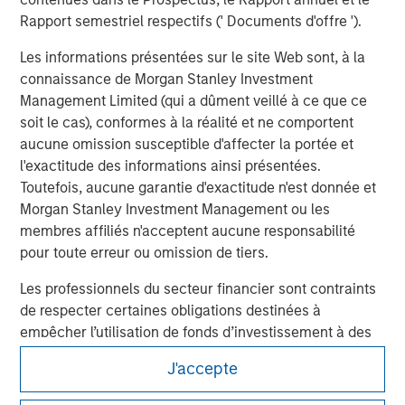
economic conditions and may not necessarily come to pass.
Rapport semestriel respectifs (' Documents d'offre ').
Les informations présentées sur le site Web sont, à la
connaissance de Morgan Stanley Investment
Management Limited (qui a dûment veillé à ce que ce
soit le cas), conformes à la réalité et ne comportent
aucune omission susceptible d'affecter la portée et
l'exactitude des informations ainsi présentées.
Toutefois, aucune garantie d'exactitude n'est donnée et
Morgan Stanley Investment Management ou les
membres affiliés n'acceptent aucune responsabilité
pour toute erreur ou omission de tiers.
Morgan Stanley
Les professionnels du secteur financier sont contraints
de respecter certaines obligations destinées à
Morgan Stanley Careers
empêcher l’utilisation de fonds d’investissement à des
fins de blanchiment d’argent. Par conséquent, une
J'accepte
procédure d’identification des souscripteurs est
imposée. Morgan Stanley Investment Management