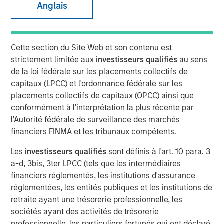
Anglais
Neha Champaneria Markle, head of Morgan Stanley
Private Equity Solutions, sits down with Kristen Kelly and
Cette section du Site Web et son contenu est
Jen Saarbach at The Wall Street Skinny, to discuss her
strictement limitée aux
investisseurs qualifiés
au sens
career path and how her team invests across private
de la loi fédérale sur les placements collectifs de
equity through fund investments, co‑investments, and
capitaux (LPCC) et l'ordonnance fédérale sur les
secondaries. On this episode, Neha shares her
placements collectifs de capitaux (OPCC) ainsi que
perspective on how private equity has evolved and why
conformément à l'interprétation la plus récente par
middle‑market strategies can offer attractive
l'Autorité fédérale de surveillance des marchés
risk‑adjusted opportunities. She also addressed trends
financiers FINMA et les tribunaux compétents.
such as democratization of private markets, the role of
secondaries and semi‑liquid structures, and current
Les
investisseurs qualifiés
sont définis à l'art. 10 para. 3
challenges around valuations, fundraising, and
a-d, 3bis, 3ter LPCC (tels que les intermédiaires
distributions, emphasizing long‑term value creation and
financiers réglementés, les institutions d'assurance
alignment of interests.
réglementées, les entités publiques et les institutions de
retraite ayant une trésorerie professionnelle, les
sociétés ayant des activités de trésorerie
View Podcast
professionnelle, les particuliers fortunés qui ont déclaré