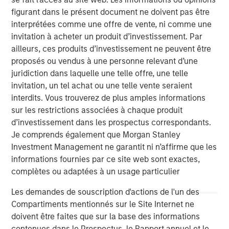
risk for an indefinite period of time. Alternative investments are
figurant dans le présent document ne doivent pas être
typically highly illiquid—there is no secondary market for private
funds, and there may be restrictions on redemptions or assigning
interprétées comme une offre de vente, ni comme une
or otherwise transferring investments into private funds.
invitation à acheter un produit d’investissement. Par
Alternative investment funds often engage in leverage and other
ailleurs, ces produits d’investissement ne peuvent être
speculative practices that may increase volatility and risk of
proposés ou vendus à une personne relevant d’une
loss. Alternative investments typically have higher fees and
expenses than other investment vehicles, and such fees and
juridiction dans laquelle une telle offre, une telle
expenses will lower returns achieved by investors.
invitation, un tel achat ou une telle vente seraient
interdits. Vous trouverez de plus amples informations
Alternative investment funds are often unregulated, are not
subject to the same regulatory requirements as mutual funds,
sur les restrictions associées à chaque produit
and are not required to provide periodic pricing or valuation
d’investissement dans les prospectus correspondants.
information to investors. The investment strategies described in
the preceding pages may not be suitable for your specific
Je comprends également que Morgan Stanley
circumstances; accordingly, you should consult your own tax,
Investment Management ne garantit ni n’affirme que les
legal or other advisors, at both the outset of any transaction
informations fournies par ce site web sont exactes,
and on an ongoing basis, to determine such suitability.
complètes ou adaptées à un usage particulier
The preceding content was informational only and based on
information available when created. Neither the information
Les demandes de souscription d'actions de l'un des
provided nor any opinion expressed constitutes an offer or a
solicitation nor is it tax or legal advice.
Compartiments mentionnés sur le Site Internet ne
The views and opinions and/or expressed are those of the
doivent être faites que sur la base des informations
presenters and as of the date of preparation of this video and
are subject to change at any time without notice to market or
contenues dans le Prospectus, le Rapport annuel et le