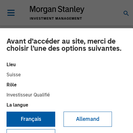
Avant d’accéder au site, merci de
NEWSROOM
choisir l’une des options suivantes.
Head of Morgan Stanley
Lieu
Private Equity Solutions:
Suisse
Neha Champaneria Markle
Rôle
on The Wall Street Skinny
Investisseur Qualifié
La langue
11 AVRIL 2026
Français
Allemand