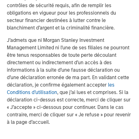
www.morganstanley.com/im
.
contrôles de sécurité requis, afin de remplir les
obligations en vigueur pour les professionnels du
About Morgan Stanley
secteur financier destinées à lutter contre le
Morgan Stanley (NYSE: MS) is a leading global financial
blanchiment d’argent et la criminalité financière.
services firm providing a wide range of investment
banking, securities, wealth management and investment
J’admets que ni Morgan Stanley Investment
management services. With offices in 41 countries, the
Management Limited ni l’une de ses filiales ne pourront
Firm's employees serve clients worldwide including
être tenus responsables de toute perte découlant
corporations, governments, institutions, and individuals.
directement ou indirectement d’un accès à des
For more information about Morgan Stanley, please visit
informations à la suite d’une fausse déclaration ou
www.morganstanley.com
.
d’une déclaration erronée de ma part. En validant cette
déclaration, je confirme également accepter
les
Conditions d’utilisation
, que j’ai lues et comprises. Si la
déclaration ci-dessus est correcte, merci de cliquer sur
« J’accepte » ci-dessous pour continuer. Dans le cas
contraire, merci de cliquer sur « Je refuse » pour revenir
à la page d’accueil.