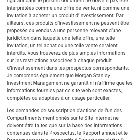
figurant dans le présent document ne doivent pas être
interprétées comme une offre de vente, ni comme une
“The strong investor demand for this Fund underscores
invitation à acheter un produit d’investissement. Par
our continued focus on providing best-in-class private
ailleurs, ces produits d’investissement ne peuvent être
and listed real assets solutions across multiple equity and
proposés ou vendus à une personne relevant d’une
credit strategies to meet our clients’ objectives,” said
juridiction dans laquelle une telle offre, une telle
John Klopp, Chairman of Global Real Assets for Morgan
invitation, un tel achat ou une telle vente seraient
Stanley Investment Management. “The successful Fund V
interdits. Vous trouverez de plus amples informations
capital raise builds on the strength of our growing Real
sur les restrictions associées à chaque produit
Assets platform, which currently manages $62 billion in
d’investissement dans les prospectus correspondants.
client assets.”
Je comprends également que Morgan Stanley
About Mesa West Capital
Investment Management ne garantit ni n’affirme que les
Mesa West Capital is a leading commercial real estate
informations fournies par ce site web sont exactes,
debt fund manager and portfolio lender. With offices in
complètes ou adaptées à un usage particulier
Los Angeles, New York, Chicago and San Francisco, Mesa
Les demandes de souscription d'actions de l'un des
West has been one of the most active providers of
Compartiments mentionnés sur le Site Internet ne
commercial real estate debt since its founding in 2004.
doivent être faites que sur la base des informations
Mesa West provides non-recourse first mortgage loans
contenues dans le Prospectus, le Rapport annuel et le
for core, core-plus, value-add and transitional properties