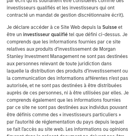
par écrit qu'ils souhaitent être considérés comme des
manage loans secured by value-add / transitional
investisseurs qualifiés et les investisseurs qui ont
commercial real estate assets throughout the United
contracté un mandat de gestion discrétionnaire écrit).
States, which has seen increased demand due to
regulatory changes resulting from the Global Financial
Je déclare accéder à ce Site Web depuis la
Suisse
et
Crisis and the current volatility and dislocation in the
être un
investisseur qualifié
tel que défini ci-dessus. Je
capital and property markets. The Fund intends to create
comprends que les informations fournies par ce site
a diversified portfolio of investments designed to produce
relatives aux produits d’investissement de Morgan
current income and attractive risk-adjusted returns.
Stanley Investment Management ne sont pas destinées
aux personnes relevant de toute juridiction dans
“We are extremely pleased with the continued support
laquelle la distribution des produits d’investissement ou
and trust from both our long-standing partners as well as
la communication des informations afférentes n’est pas
new investors in Fund V. In today’s environment,
autorisée, et ne sont pas destinées à être distribuées
sophisticated investors are increasing their allocations to
auprès de ces personnes, ni à être utilisées par elles. Je
real estate credit with managers who have been tested
comprends également que les informations fournies
through market cycles,” said Jeff Friedman, Principal of
par ce site ne sont pas destinées aux individus pouvant
Mesa West. “Mesa West’s successful track record
être définis comme des « investisseurs particuliers »
through multiple cycles, including through the Global
par l’autorité de réglementation du pays depuis lequel
Financial Crisis, has been a differentiator for the platform
se fait l’accès au site web. Les informations ou opinions
in continuing to organically grow our business over time.”