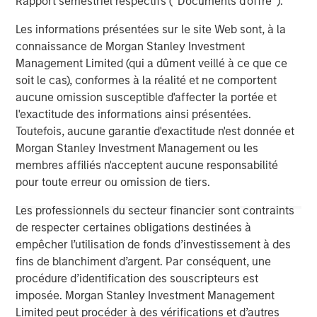
Rapport semestriel respectifs (' Documents d'offre ').
throughout the United States. Mesa West’s lending
portfolio includes all major property types with loan sizes
Les informations présentées sur le site Web sont, à la
ranging from $20 million up to $400 million. Since
connaissance de Morgan Stanley Investment
inception, the firm has sourced and closed more than
Management Limited (qui a dûment veillé à ce que ce
400 transactions totaling over $26 billion.
soit le cas), conformes à la réalité et ne comportent
aucune omission susceptible d'affecter la portée et
About Morgan Stanley Investment Management
l'exactitude des informations ainsi présentées.
Morgan Stanley Investment Management, together with
Toutefois, aucune garantie d'exactitude n'est donnée et
its investment advisory affiliates, has more than 1,200
Morgan Stanley Investment Management ou les
investment professionals around the world and $1.3
membres affiliés n'acceptent aucune responsabilité
trillion in assets under management or supervision as of
pour toute erreur ou omission de tiers.
December 31, 2022. Morgan Stanley Investment
Management strives to provide strong long-term
Les professionnels du secteur financier sont contraints
investment performance, outstanding service and a
de respecter certaines obligations destinées à
comprehensive suite of investment management
empêcher l’utilisation de fonds d’investissement à des
solutions to a diverse client base, which includes
fins de blanchiment d’argent. Par conséquent, une
governments, institutions, corporations and individuals
procédure d’identification des souscripteurs est
worldwide. For further information about Morgan Stanley
imposée. Morgan Stanley Investment Management
Investment Management, please visit
Limited peut procéder à des vérifications et d’autres