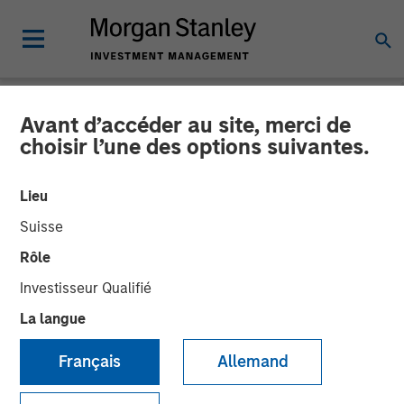
Avant d’accéder au site, merci de
NEWSROOM
choisir l’une des options suivantes.
Mesa West Capital Raises
Lieu
$1.37 billion for Fifth Value-
Suisse
Add Real Estate Debt Fund
Rôle
Investisseur Qualifié
13 FÉVRIER 2023
La langue
Français
Allemand