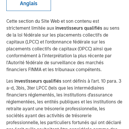
Anglais
LOS ANGELES
–
February 13, 2023
Mesa West Capital (“Mesa West”), the private U.S. real
Cette section du Site Web et son contenu est
estate credit arm of Morgan Stanley Investment
strictement limitée aux
investisseurs qualifiés
au sens
Management, today announced it has raised ~$1.37
de la loi fédérale sur les placements collectifs de
billion for Mesa West Real Estate Income Fund V, L.P.
capitaux (LPCC) et l'ordonnance fédérale sur les
(“Fund V” or the “Fund”), exceeding Mesa West’s original
placements collectifs de capitaux (OPCC) ainsi que
$1.0 billion fundraising target for the Fund. Fund V is the
conformément à l'interprétation la plus récente par
latest and largest in Mesa West’s closed-end value-add
l'Autorité fédérale de surveillance des marchés
series, which was established in 2005, and is the first
financiers FINMA et les tribunaux compétents.
successor vehicle raised by Mesa West since joining
Morgan Stanley Investment Management. Surpassing the
Les
investisseurs qualifiés
sont définis à l'art. 10 para. 3
$900 million in commitments raised for Mesa West Real
a-d, 3bis, 3ter LPCC (tels que les intermédiaires
Estate Income Fund IV, L.P., Fund V’s investors include a
financiers réglementés, les institutions d'assurance
sophisticated group of domestic and international public
réglementées, les entités publiques et les institutions de
and private pension funds, insurance companies and
retraite ayant une trésorerie professionnelle, les
individual investors.
sociétés ayant des activités de trésorerie
professionnelle, les particuliers fortunés qui ont déclaré
Fund V has been established to originate, purchase and