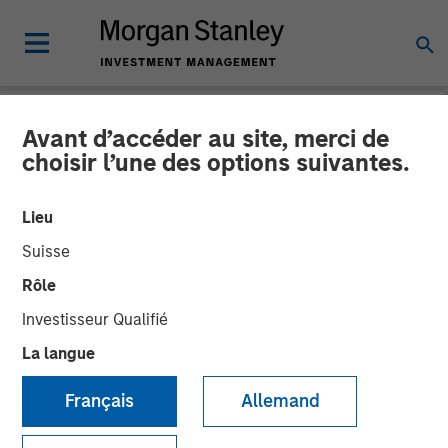
Avant d’accéder au site, merci de
NEWSROOM
choisir l’une des options suivantes.
Fund managed by Morgan
Lieu
Stanley PE Asia Invests Rs
Suisse
152 crore in Manna Foods
Rôle
Investisseur Qualifié
10 JANVIER 2018
La langue
Français
Allemand