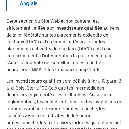
Anglais
CHENNAI — January 10, 2018, 15:10 IST
A fund managed by Morgan Stanley Private Equity Asia
Cette section du Site Web et son contenu est
has invested Rs 152 crore in Southern Health Foods,
strictement limitée aux
investisseurs qualifiés
au sens
makers of the Manna Foods brand of natural health food
de la loi fédérale sur les placements collectifs de
products.
capitaux (LPCC) et l'ordonnance fédérale sur les
placements collectifs de capitaux (OPCC) ainsi que
Manna Foods' flagship product, Manna Health Mix is a
conformément à l'interprétation la plus récente par
ready to cook improvisation of 'sathumaavu', a traditional
l'Autorité fédérale de surveillance des marchés
homemade multi-grain mixture of cereals, millets and
financiers FINMA et les tribunaux compétents.
pulses that is cooked in hot milk. Apart from its flagship
product, Manna Foods has a strong suite of health food
Les
investisseurs qualifiés
sont définis à l'art. 10 para. 3
products including ready to cook millet based infant food,
a-d, 3bis, 3ter LPCC (tels que les intermédiaires
millet grains, soya nuggets, dried fruits, purees and
financiers réglementés, les institutions d'assurance
pastes.
réglementées, les entités publiques et les institutions de
retraite ayant une trésorerie professionnelle, les
"Led by Manna Health Mix, Manna Foods has created a
sociétés ayant des activités de trésorerie
unique health food platform with an array of natural,
professionnelle, les particuliers fortunés qui ont déclaré
preservative-free and ethnic food products range. At a