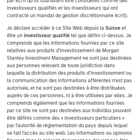
par écrit qu'ils souhaitent être considérés comme des
time when people are quitting synthetic preparations and
investisseurs qualifiés et les investisseurs qui ont
switching over to organic and traditional food, Manna
contracté un mandat de gestion discrétionnaire écrit).
Foods is excited about the partnership with Morgan
Stanley to write a true success story in Health Foods
Je déclare accéder à ce Site Web depuis la
Suisse
et
space in India", said Isak Nazar, company promoter.
être un
investisseur qualifié
tel que défini ci-dessus. Je
comprends que les informations fournies par ce site
Arjun Saigal, co-head of Morgan Stanley Private Equity
relatives aux produits d’investissement de Morgan
Asia in India, said, "We are excited to back a fast growing
Stanley Investment Management ne sont pas destinées
brand such as Manna which has consistently delivered
aux personnes relevant de toute juridiction dans
on its customer promise of natural, healthy and high
laquelle la distribution des produits d’investissement ou
quality products. At a time when India's eating habits and
la communication des informations afférentes n’est pas
lifestyles are creating health challenges, we believe that
autorisée, et ne sont pas destinées à être distribuées
Manna's natural foods are well positioned to offer
auprès de ces personnes, ni à être utilisées par elles. Je
appealing choices to consumers. Additionally, foods
comprends également que les informations fournies
based on home-grown grains such as millets are
par ce site ne sont pas destinées aux individus pouvant
regaining popularity, offering 'superfood'-type nutritional
être définis comme des « investisseurs particuliers »
content at an affordable cost. We look forward to driving
par l’autorité de réglementation du pays depuis lequel
Manna's next phase of growth."
se fait l’accès au site web. Les informations ou opinions