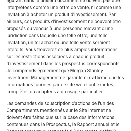
The proceeds will be used to fund company's expansion
figurant dans le présent document ne doivent pas être
in south India as well as provide part exit to existing
interprétées comme une offre de vente, ni comme une
investors. The company had earlier raised Rs 30 crore
invitation à acheter un produit d’investissement. Par
from early growth investors led by Fulcrum in 2015.
ailleurs, ces produits d’investissement ne peuvent être
proposés ou vendus à une personne relevant d’une
"Having partnered with Manna in 2015, Fulcrum has been
juridiction dans laquelle une telle offre, une telle
very happy working with the Manna team under the able
invitation, un tel achat ou une telle vente seraient
leadership of Nazar. We have always felt that Manna has
interdits. Vous trouverez de plus amples informations
a strong brand and the same has reflected in the strong
sur les restrictions associées à chaque produit
sales growth posted by the company over the last two
d’investissement dans les prospectus correspondants.
years. Joining hands with Morgan Stanley will further
Je comprends également que Morgan Stanley
help strengthen Company's positioning in the FMCG
Investment Management ne garantit ni n’affirme que les
space", said Ethan Khatri, Partner at Fulcrum.
informations fournies par ce site web sont exactes,
complètes ou adaptées à un usage particulier
MAPE Advisory Group acted as the sole financial advisor
for the transaction.
Les demandes de souscription d'actions de l'un des
Compartiments mentionnés sur le Site Internet ne
doivent être faites que sur la base des informations
About Southern Health Foods
contenues dans le Prospectus, le Rapport annuel et le