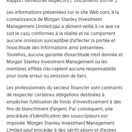
Rapport semestriel respectifs (' Documents d'offre ').
Southern Health Foods is a packaged food products
company, manufacturing and marketing natural health
Les informations présentées sur le site Web sont, à la
foods in India. The company has created a health food
connaissance de Morgan Stanley Investment
platform with an array of natural, preservative-free food
Management Limited (qui a dûment veillé à ce que ce
products. Southern Health Foods offers its products under
soit le cas), conformes à la réalité et ne comportent
the brand “Manna”. To learn more about Southern Health
aucune omission susceptible d'affecter la portée et
Foods, please visit the website:
l'exactitude des informations ainsi présentées.
https://www.mannafoods.in/
.
Toutefois, aucune garantie d'exactitude n'est donnée et
Morgan Stanley Investment Management ou les
About Morgan Stanley Private Equity Asia
membres affiliés n'acceptent aucune responsabilité
pour toute erreur ou omission de tiers.
Morgan Stanley Private Equity Asia is one of the leading
private equity investors in Asia-Pacific, having invested in
Les professionnels du secteur financier sont contraints
the region for over 20 years. Private Equity Asia invests
de respecter certaines obligations destinées à
primarily in highly structured minority investments and
empêcher l’utilisation de fonds d’investissement à des
control buyouts in growth-oriented companies at
fins de blanchiment d’argent. Par conséquent, une
attractive valuations. The experienced investment team
procédure d’identification des souscripteurs est
is led by senior professionals with extensive industry
imposée. Morgan Stanley Investment Management
relationships, in-depth market knowledge and the ability
Limited peut procéder à des vérifications et d’autres