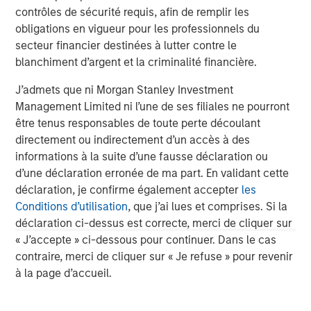
to apply international investment principles within each
contrôles de sécurité requis, afin de remplir les
local context. Private Equity Asia has offices in Hong
obligations en vigueur pour les professionnels du
Kong, Beijing, Shanghai, Seoul, Tokyo, Mumbai and New
secteur financier destinées à lutter contre le
York, and leverages the brand and unparalleled global
blanchiment d’argent et la criminalité financière.
network of Morgan Stanley to source investment
intelligence and opportunities. Private Equity Asia is part
J’admets que ni Morgan Stanley Investment
of Morgan Stanley Investment Management. For further
Management Limited ni l’une de ses filiales ne pourront
information about Morgan Stanley Private Equity Asia,
être tenus responsables de toute perte découlant
please visit
directement ou indirectement d’un accès à des
www.morganstanley.com/im/privateequityasia
.
informations à la suite d’une fausse déclaration ou
d’une déclaration erronée de ma part. En validant cette
About Morgan Stanley Investment Management
déclaration, je confirme également accepter
les
Conditions d’utilisation
, que j’ai lues et comprises. Si la
Morgan Stanley Investment Management, together with
déclaration ci-dessus est correcte, merci de cliquer sur
its investment advisory affiliates, has more than 600
« J’accepte » ci-dessous pour continuer. Dans le cas
investment professionals around the world and $482
contraire, merci de cliquer sur « Je refuse » pour revenir
billion in assets under management or supervision as of
à la page d’accueil.
December 31, 2017. Morgan Stanley Investment
Management strives to provide outstanding long-term