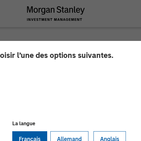
oisir l’une des options suivantes.
ytics Completes a £
 Investment
 accelerate its international expansion and support 
 software solution
La langue
Français
Allemand
Anglais