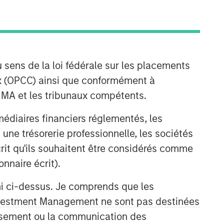
 sens de la loi fédérale sur les placements
Morgan Stanley Expansion
aux (OPCC) ainsi que conformément à
Capital
FINMA et les tribunaux compétents.
Morgan Stanley Expansion Capital
specializes in equity and credit
ermédiaires financiers réglementés, les
investments in late-stage private
 une trésorerie professionnelle, les sociétés
companies that operate in the
écrit qu'ils souhaitent être considérés comme
technology, healthcare, consumer,
digital media and other high-growth
nnaire écrit).
sectors.
ni ci-dessus. Je comprends que les
 Investment Management ne sont pas destinées
tissement ou la communication des