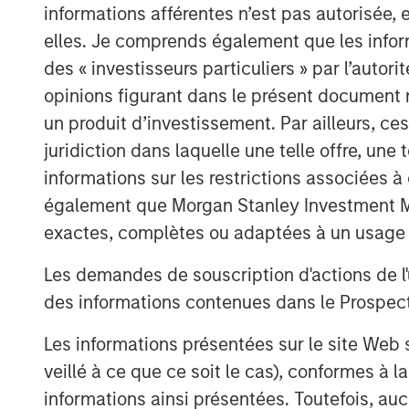
informations afférentes n’est pas autorisée, 
Concentra’s senior management team, le
elles. Je comprends également que les infor
the company through a period of rapid g
des « investisseurs particuliers » par l’autor
revenue at a 112% CAGR over the past fo
opinions figurant dans le présent document 
many of the world’s leading enterprises
un produit d’investissement. Par ailleurs, c
S&P100 companies, as well as leading g
juridiction dans laquelle une telle offre, une 
generate tens of millions in operating ef
people globally, with offices in London, 
informations sur les restrictions associées
Hong Kong.
également que Morgan Stanley Investment Man
exactes, complètes ou adaptées à un usage p
Rupert Morrison, CEO and Founder of Co
milestone in Concentra's history and the 
Les demandes de souscription d'actions de l'
company. Enterprises across all industri
des informations contenues dans le Prospectus
transformation and are challenged to cre
and processes to deliver their strategic g
Les informations présentées sur le site We
technology to design, transform and opera
veillé à ce que ce soit le cas), conformes à 
at the heart of OrgVue’s mission. We are 
informations ainsi présentées. Toutefois, a