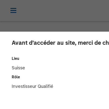
NEWSROOM
Avant d’accéder au site, merci de ch
Concentra Anal
Lieu
Growth Equity
Suisse
Rôle
The investment will enable Concentra to
Investisseur Qualifié
market-leading strategic human capital
01 MAI 2018