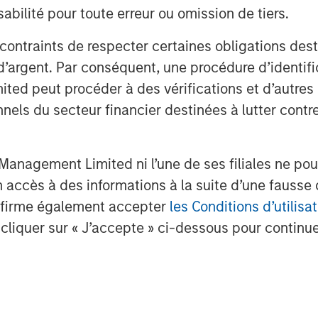
 immeasurable value to our growth
bilité pour toute erreur ou omission de tiers.
 contraints de respecter certaines obligations dest
r at One Peak Partners, said
, “We
d’argent. Par conséquent, une procédure d’identifi
tanding technology platform, its
 peut procéder à des vérifications et d’autres co
 team and their focus on meeting the
s leading enterprises, as well as the
nnels du secteur financier destinées à lutter contre
deep domain expertise and outstanding
s team have built a highly
anagement Limited ni l’une de ses filiales ne pou
ness with clear breakout potential in a
accès à des informations à la suite d’une fausse 
et. Our investment will help Concentra
as the global leader in strategic human
confirme également accepter
les Conditions d’utilisat
cliquer sur « J’accepte » ci-dessous pour continuer
.
Morgan Stanley Expansion Capital,
ncentra to support its continued growth
essed by the capital efficiency in
m has bootstrapped the business to