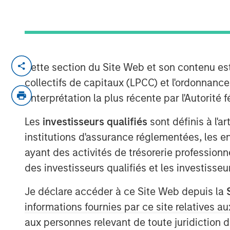
LONDON — May 01, 2018
Cette section du Site Web et son contenu es
collectifs de capitaux (LPCC) et l'ordonnanc
Concentra Analytics, the creator of Soft
l'interprétation la plus récente par l'Autori
solutions used to visualise, model and t
announced the completion of a £41 milli
Les
investisseurs qualifiés
sont définis à l'a
Peak Partners, with participation from c
institutions d'assurance réglementées, les ent
Capital, Joseph Schull, Connected Capital
ayant des activités de trésorerie professionne
Securities. The investment will enable Co
des investisseurs qualifiés et les investisse
footprint and increase investment in its Sa
a real-time, data-driven ability to analys
Je déclare accéder à ce Site Web depuis la
Concentra’s flagship product, OrgVue, br
informations fournies par ce site relatives
across different systems, making it possi
aux personnes relevant de toute juridiction 
design and deliver more effective and eff