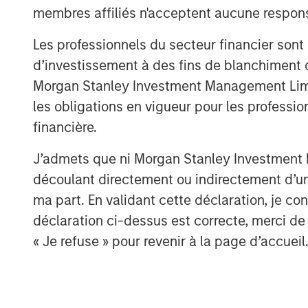
class investors, whose support will add
membres affiliés n'acceptent aucune responsa
efforts.”
Les professionnels du secteur financier sont
Humbert de Liedekerke, Managing Partne
d’investissement à des fins de blanchiment 
have been impressed by Concentra's outs
Morgan Stanley Investment Management Limited
talented and entrepreneurial management
most stringent requirements of the world'
les obligations en vigueur pour les professio
company’s reputation among clients for 
financière.
customer service. Rupert Morrison and hi
J’admets que ni Morgan Stanley Investment M
differentiated software and services busi
découlant directement ou indirectement d’un 
dynamic and rapidly growing global mark
to further consolidate OrgVue’s position 
ma part. En validant cette déclaration, je 
capital software solutions.”
déclaration ci-dessus est correcte, merci de 
« Je refuse » pour revenir à la page d’accueil
Robert Bassman, Managing Principal at 
said
, “We are excited to partner with Co
and market expansion. We have been impr
which the Company and its founding tea