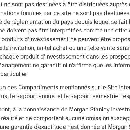
et ne sont pas destinées à être distribuées auprès 
d by CEO Rupert Morrison, has steered
mations fournies par ce site ne sont pas destinée
rowth, which has seen it grow OrgVue
ité de réglementation du pays depuis lequel se fait
ur years. OrgVue has been adopted by
ne doivent pas être interprétées comme une offre 
, including more than 25 FTSE100 and
es produits d’investissement ne peuvent être prop
lobal management consultancies to
telle invitation, un tel achat ou une telle vente ser
ficiencies. Concentra employs 170
Philadelphia, The Hague and opening in
 à chaque produit d’investissement dans les prosp
agement ne garantit ni n’affirme que les informa
articulier
ncentra, said
, “This is a significant
beginning of an exciting new era for the
un des Compartiments mentionnés sur le Site Intern
es are undergoing continuous
, le Rapport annuel et le Rapport semestriel respe
ate more effective operating models
oals. The application of innovative
b sont, à la connaissance de Morgan Stanley Inve
te the most effective organisation is
la réalité et ne comportent aucune omission suscepti
delighted to partner up with world
ucune garantie d'exactitude n'est donnée et Morga