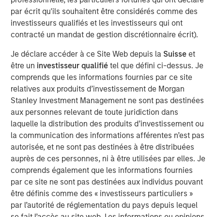
Morgan Stanley, while a large majority of pension funds
par écrit qu'ils souhaitent être considérés comme des
say incorporating gender and racial diversity into
investisseurs qualifiés et les investisseurs qui ont
investment decisions can be financially beneficial, more
contracté un mandat de gestion discrétionnaire écrit).
than half of asset owners broadly say they believe they
must choose between financial gains and a diversity-
Je déclare accéder à ce Site Web depuis la
Suisse
et
based approach. This disparity suggests that many asset
être un
investisseur qualifié
tel que défini ci-dessus. Je
owners remain sceptical of the financial ROI of diversity,
comprends que les informations fournies par ce site
with the exception of public pension funds who are
relatives aux produits d’investissement de Morgan
setting the standard for action, according to the survey
Stanley Investment Management ne sont pas destinées
data.
aux personnes relevant de toute juridiction dans
laquelle la distribution des produits d’investissement ou
To better understand how asset owners incorporate
la communication des informations afférentes n’est pas
diversity into their investment priorities and selection of
autorisée, et ne sont pas destinées à être distribuées
external managers, Morgan Stanley conducted an
auprès de ces personnes, ni à être utilisées par elles. Je
inaugural poll of large U.S. asset owners and facilitated
comprends également que les informations fournies
supplemental interviews with senior leaders of pension
par ce site ne sont pas destinées aux individus pouvant
1
funds.
être définis comme des « investisseurs particuliers »
par l’autorité de réglementation du pays depuis lequel
“Today we released findings that shed light on a
se fait l’accès au site web. Les informations ou opinions