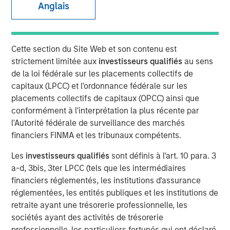
Anglais
20 OCTOBRE 2022
Cette section du Site Web et son contenu est
strictement limitée aux
investisseurs qualifiés
au sens
de la loi fédérale sur les placements collectifs de
capitaux (LPCC) et l'ordonnance fédérale sur les
placements collectifs de capitaux (OPCC) ainsi que
56% of asset owners agree that they must choose
conformément à l'interprétation la plus récente par
between financial gains and incorporating diversity
l'Autorité fédérale de surveillance des marchés
into their investment decisions, revealing there may
financiers FINMA et les tribunaux compétents.
be deep-seated skepticism about diverse external
managers yielding strong returns
Les
investisseurs qualifiés
sont définis à l'art. 10 para. 3
a-d, 3bis, 3ter LPCC (tels que les intermédiaires
Morgan Stanley introduces Diversity Playbook for
financiers réglementés, les institutions d'assurance
Asset Owners to help drive change
réglementées, les entités publiques et les institutions de
New York- October 20, 2021
retraite ayant une trésorerie professionnelle, les
sociétés ayant des activités de trésorerie
According to a new
report
and survey released by
professionnelle, les particuliers fortunés qui ont déclaré