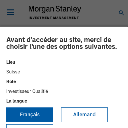
Avant d’accéder au site, merci de
NEWSROOM
choisir l’une des options suivantes.
Morgan Stanley Survey:
Lieu
Pension Funds Are Leading
Suisse
the Way in Diversity-Based
Rôle
Investments, Yet Perceived
Investisseur Qualifié
Financial Trade-Off
La langue
Creates Hurdles for Many
Français
Allemand
Asset Owners