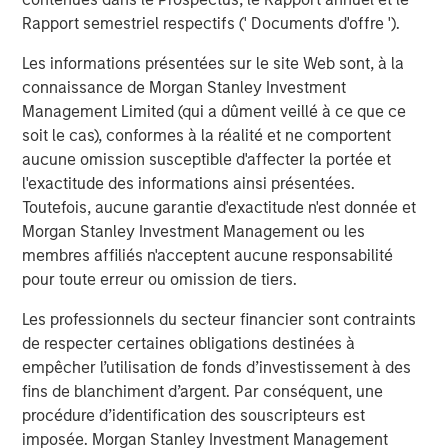
incorporates diversity as part of an ESG
Rapport semestriel respectifs (' Documents d'offre ').
requirement for making investment decisions
Les informations présentées sur le site Web sont, à la
Perceived financial trade-off presents a hurdle.
connaissance de Morgan Stanley Investment
56% of asset owners agree that they must choose
Management Limited (qui a dûment veillé à ce que ce
between financial gains and incorporating diversity
soit le cas), conformes à la réalité et ne comportent
into their investment decisions
aucune omission susceptible d'affecter la portée et
l'exactitude des informations ainsi présentées.
There is a sizable perception gap by race and
Toutefois, aucune garantie d'exactitude n'est donnée et
ethnicity: 70% of white asset owners agree
Morgan Stanley Investment Management ou les
compared to just 35% of multicultural asset owners
membres affiliés n'acceptent aucune responsabilité
pour toute erreur ou omission de tiers.
Public pension funds are leading the way.
Les professionnels du secteur financier sont contraints
63% of public pension fund asset owners say their
de respecter certaines obligations destinées à
organization always includes questions about
empêcher l’utilisation de fonds d’investissement à des
diversity in its due diligence processes when
fins de blanchiment d’argent. Par conséquent, une
deciding whether to invest with an external
procédure d’identification des souscripteurs est
manager, compared with 30% of other asset
imposée. Morgan Stanley Investment Management
owners