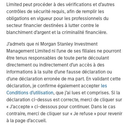
Limited peut procéder à des vérifications et d’autres
47% of public pension fund asset owners say the
contrôles de sécurité requis, afin de remplir les
diversity of investment teams has always been a
obligations en vigueur pour les professionnels du
priority for their organization, compared to 7% of
secteur financier destinées à lutter contre le
other asset owners
blanchiment d’argent et la criminalité financière.
Need for stronger accountability.
J’admets que ni Morgan Stanley Investment
Management Limited ni l’une de ses filiales ne pourront
43% of asset owners use a formal measurement
être tenus responsables de toute perte découlant
tracking system to keep tabs on their external
directement ou indirectement d’un accès à des
managers’ progress on their D&I targets
informations à la suite d’une fausse déclaration ou
d’une déclaration erronée de ma part. En validant cette
38% of asset owners say they always ask
déclaration, je confirme également accepter
les
questions about diversity in their due diligence
Conditions d’utilisation
, que j’ai lues et comprises. Si la
processes when deciding whether to invest with an
déclaration ci-dessus est correcte, merci de cliquer sur
external manager, with another 49% saying they
« J’accepte » ci-dessous pour continuer. Dans le cas
sometimes ask
contraire, merci de cliquer sur « Je refuse » pour revenir
“Continuing to share data-backed evidence of the
à la page d’accueil.
financial benefits of a diversity-based approach with the