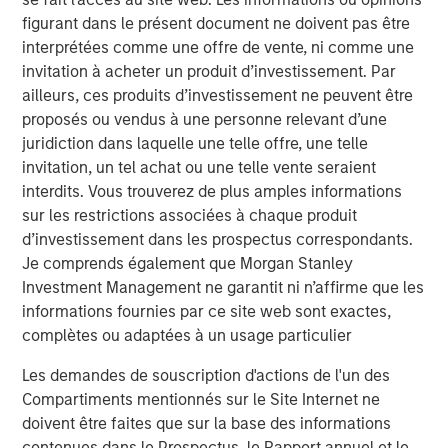
consequential misconception that still exists among
figurant dans le présent document ne doivent pas être
asset owners - that incorporating diversity into their
interprétées comme une offre de vente, ni comme une
investment decisions comes at the expense of returns,”
invitation à acheter un produit d’investissement. Par
said Carla Harris, Vice Chairman of Morgan Stanley and
ailleurs, ces produits d’investissement ne peuvent être
Managing Director of the Multicultural Client Strategy
proposés ou vendus à une personne relevant d’une
Group. “This report is part of Morgan Stanley’s strategy to
juridiction dans laquelle une telle offre, une telle
increase equality in the investing landscape and
invitation, un tel achat ou une telle vente seraient
hopefully encourage more asset owners to recognize the
interdits. Vous trouverez de plus amples informations
benefits of a diversity-based investment approach.”
sur les restrictions associées à chaque produit
The findings reveal four key insights among asset
d’investissement dans les prospectus correspondants.
owners:
Je comprends également que Morgan Stanley
Investment Management ne garantit ni n’affirme que les
Diversity is a top priority for investment decisions.
informations fournies par ce site web sont exactes,
complètes ou adaptées à un usage particulier
89% of asset owners say that the diversity of
external managers specifically is important or a top
Les demandes de souscription d'actions de l'un des
priority
Compartiments mentionnés sur le Site Internet ne
doivent être faites que sur la base des informations
67% saying their organization has a policy that
contenues dans le Prospectus, le Rapport annuel et le