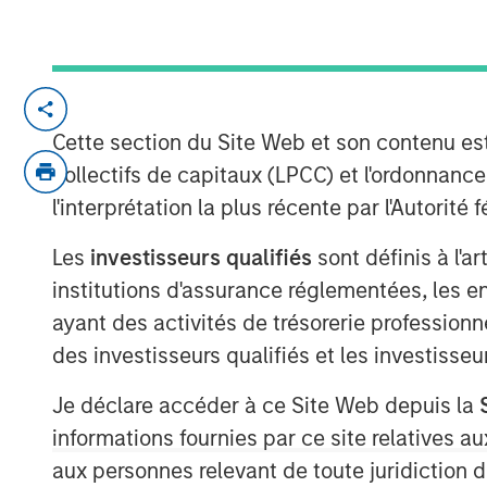
Atlanta, GA - March 31, 2022
Cette section du Site Web et son contenu es
Gozio Health, an industry-leading locat
collectifs de capitaux (LPCC) et l'ordonnanc
platform, announced the closing of an 
l'interprétation la plus récente par l'Autori
Morgan Stanley Expansion Capital. The in
accelerate Gozio's growth and sets the st
Les
investisseurs qualifiés
sont définis à l'a
partnership.
institutions d'assurance réglementées, les ent
“We are at a turning point in healthcare w
ayant des activités de trésorerie professionne
competitive differentiator for health syst
des investisseurs qualifiés et les investisse
consumer experiences. An effective digi
with patients, prevent revenue leakage an
Je déclare accéder à ce Site Web depuis la
satisfaction,” said Joshua Titus, Founder
informations fournies par ce site relatives
support of Morgan Stanley, Gozio is poise
aux personnes relevant de toute juridiction 