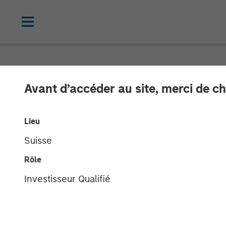
NEWSROOM
Avant d’accéder au site, merci de ch
Gozio Health A
Lieu
with Morgan St
Suisse
Rôle
Partnership is expected to fuel future 
Investisseur Qualifié
30 MARS 2022