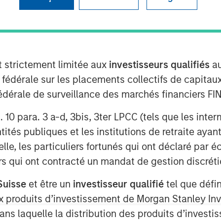
t strictement limitée aux
investisseurs qualifiés
au
ion-aware mobile patient engagement
e fédérale sur les placements collectifs de capit
investment from funds managed by
té fédérale de surveillance des marchés financiers 
vestment round will be used to
age for a long-term financial
rt. 10 para. 3 a-d, 3bis, 3ter LPCC (tels que les int
ités publiques et les institutions de retraite ayant
here digital strategy is not only a
lle, les particuliers fortunés qui ont déclaré par 
ems but is foundational to positive
urs qui ont contracté un mandat de gestion discrétio
tal platform can enhance engagement
d increase overall patient
Suisse
et être un
investisseur qualifié
tel que défi
 and CEO of Gozio. “With the strong
 aux produits d’investissement de Morgan Stanley
d to substantially ramp up efforts to
dans laquelle la distribution des produits d’inves