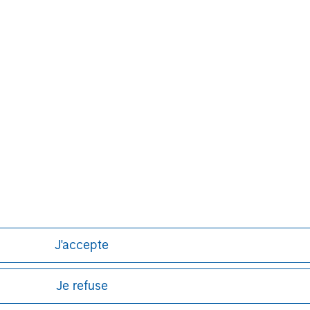
Pete D. Chung
Managing Director
J'accepte
Je refuse