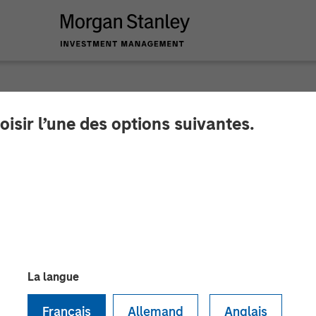
oisir l’une des options suivantes.
nnounces Financial
anley Expansion Ca
growth initiatives and extensibility of mobile patien
La langue
Français
Allemand
Anglais