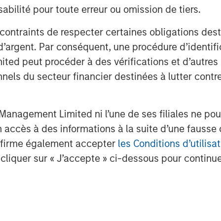
thrilled to be partnering with Joshua
bilité pour toute erreur ou omission de tiers.
y as it continues on its growth
 contraints de respecter certaines obligations dest
d’argent. Par conséquent, une procédure d’identifi
client base among leading health
 peut procéder à des vérifications et d’autres co
gineering teams, and advance the
nnels du secteur financier destinées à lutter contre
digital health ecosystem.
anagement Limited ni l’une de ses filiales ne pou
mizable digital health platform
accès à des informations à la suite d’une fausse 
o’s extensible mobile platform enables
confirme également accepter
les Conditions d’utilisat
vides an anytime, anywhere
cliquer sur « J’accepte » ci-dessous pour continuer
ir overall experience and access to
.
es include patented indoor wayfinding
ts, physician directories, appointment
 records, Urgent Care and Emergency
lytics capabilities. Gozio customers