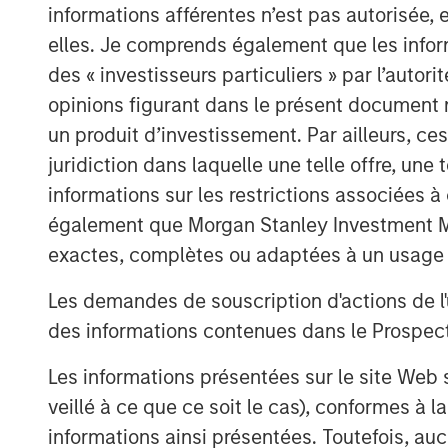
equip health systems with the kind of ro
informations afférentes n’est pas autorisée, 
optimize digital engagement.”
elles. Je comprends également que les infor
Gozio’s mobile patient engagement soluti
des « investisseurs particuliers » par l’autor
turnkey digital front door, offering a uni
opinions figurant dans le présent document 
applications, including physician direct
un produit d’investissement. Par ailleurs, c
patient record access, into an easy-to-us
juridiction dans laquelle une telle offre, une 
also leverages the Company’s patented, 
informations sur les restrictions associées
technology to provide real-time, turn-by-t
également que Morgan Stanley Investment Man
“The consumerization of healthcare is dr
exactes, complètes ou adaptées à un usage p
increasingly focus on patient experience
Les demandes de souscription d'actions de l'
solution that helps patients not only nav
des informations contenues dans le Prospectus
system, but also provides patients mobile
and applications necessary to engage pati
Les informations présentées sur le site We
Daniels, Managing Director at Morgan Sta
veillé à ce que ce soit le cas), conformes à 
Gozio’s digital front door and wayfindin
informations ainsi présentées. Toutefois, a
proposition by enhancing the personal 