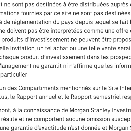
bust, extensible platform needed to
et ne sont pas destinées à être distribuées auprès 
mations fournies par ce site ne sont pas destinée
on provides health systems with a
ité de réglementation du pays depuis lequel se fait
fied platform which integrates HCIT
ne doivent pas être interprétées comme une offre 
ories, appointment scheduling, EHR and
es produits d’investissement ne peuvent être prop
e mobile application. Gozio’s solution
telle invitation, un tel achat ou une telle vente ser
industry-leading wayfinding
 à chaque produit d’investissement dans les prosp
urn directions to patients and staff.
agement ne garantit ni n’affirme que les informa
iving hospitals and health systems to
articulier
 and engagement. Gozio offers a
un des Compartiments mentionnés sur le Site Intern
igate the physical network of the health
, le Rapport annuel et le Rapport semestriel respe
 access to the services, information
ents in their own care,” said Melissa
b sont, à la connaissance de Morgan Stanley Inve
nley Expansion Capital. “We believe
la réalité et ne comportent aucune omission suscepti
g technology provide a compelling value
ucune garantie d'exactitude n'est donnée et Morga
end-to-end consumer experience within