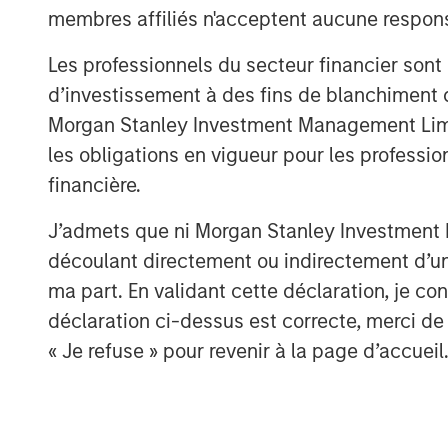
the network of the health system. We are 
membres affiliés n'acceptent aucune responsa
and the Gozio team to support the Compan
Les professionnels du secteur financier sont
trajectory.”
d’investissement à des fins de blanchiment 
Gozio will use the funding to expand its 
Morgan Stanley Investment Management Limited
systems, grow its client services and en
les obligations en vigueur pour les professio
extensibility of its platform to support a 
financière.
About Gozio Health
J’admets que ni Morgan Stanley Investment M
Gozio Health offers an end-to-end, custo
découlant directement ou indirectement d’un 
exclusively for healthcare systems. Gozi
ma part. En validant cette déclaration, je 
seamless consumer interactions and pro
déclaration ci-dessus est correcte, merci de 
connection to patients that improves the
« Je refuse » pour revenir à la page d’accueil
care. Popular patient engagement featur
with turn-by-turn navigation, virtual visi
scheduling, access to electronic health
Department wait-times, and extensive ana