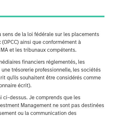
Morgan Stanley Expansion
 sens de la loi fédérale sur les placements
Capital
aux (OPCC) ainsi que conformément à
Morgan Stanley Expansion Capital
FINMA et les tribunaux compétents.
specializes in equity and credit
investments in late-stage private
ermédiaires financiers réglementés, les
companies that operate in the
 une trésorerie professionnelle, les sociétés
technology, healthcare, consumer,
écrit qu'ils souhaitent être considérés comme
digital media and other high-growth
sectors.
nnaire écrit).
ni ci-dessus. Je comprends que les
 Investment Management ne sont pas destinées
tissement ou la communication des