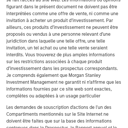
The scale that this acquisition will bring to Fusion further
figurant dans le présent document ne doivent pas être
accelerates the company's single-source cloud strategy.
interprétées comme une offre de vente, ni comme une
By delivering its fully integrated cloud solutions over a
invitation à acheter un produit d’investissement. Par
single platform, Fusion is able to solve the increasingly
ailleurs, ces produits d’investissement ne peuvent être
complex challenges of migrating to the cloud. Fusion
proposés ou vendus à une personne relevant d’une
offers customers a more efficient integration of cloud
juridiction dans laquelle une telle offre, une telle
services and provides greater control over the end-to-end
invitation, un tel achat ou une telle vente seraient
user experience, thereby avoiding the "finger pointing"
interdits. Vous trouverez de plus amples informations
often encountered when using multiple service providers.
sur les restrictions associées à chaque produit
d’investissement dans les prospectus correspondants.
"This acquisition is a major milestone in Fusion's targeted
Je comprends également que Morgan Stanley
and disruptive strategy of becoming the leading single-
Investment Management ne garantit ni n’affirme que les
source cloud services provider to business and enterprise
informations fournies par ce site web sont exactes,
customers," said Matthew Rosen, Fusion's Chief Executive
complètes ou adaptées à un usage particulier
Officer. "Customers increasingly demand an end-to-end
experience that is reliable as well as efficient and
Les demandes de souscription d'actions de l'un des
innovative. Fusion is well positioned to provide these
Compartiments mentionnés sur le Site Internet ne
services having been first-to-market to pursue this
doivent être faites que sur la base des informations
strategy, and can now do so with increased scale and
contenues dans le Prospectus, le Rapport annuel et le