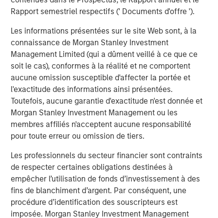
resources."
Rapport semestriel respectifs (' Documents d'offre ').
Mr. Rosen continued, "This combination will immediately
Les informations présentées sur le site Web sont, à la
move Fusion into the top tier of cloud services providers
connaissance de Morgan Stanley Investment
and establishes a robust platform from which to pursue
Management Limited (qui a dûment veillé à ce que ce
aggressive value enhancing initiatives through both
soit le cas), conformes à la réalité et ne comportent
organic growth and strategic acquisitions. By leveraging
aucune omission susceptible d'affecter la portée et
the significantly larger scale of Fusion following the
l'exactitude des informations ainsi présentées.
acquisition, the company will gain new efficiencies and
Toutefois, aucune garantie d'exactitude n'est donnée et
greater cash flows, which we believe will drive
Morgan Stanley Investment Management ou les
shareholder value. We also expect that the new Fusion
membres affiliés n'acceptent aucune responsabilité
will gain broader awareness among investors and
pour toute erreur ou omission de tiers.
analysts, along with expanded access to the capital
markets, which will further support our compelling
Les professionnels du secteur financier sont contraints
growth strategy."
de respecter certaines obligations destinées à
empêcher l’utilisation de fonds d’investissement à des
Vincent Oddo, Chief Executive Officer of Birch Equity
fins de blanchiment d’argent. Par conséquent, une
Partners, said, "Matthew Rosen and his team have a
procédure d’identification des souscripteurs est
unique and compelling strategy for addressing the
imposée. Morgan Stanley Investment Management