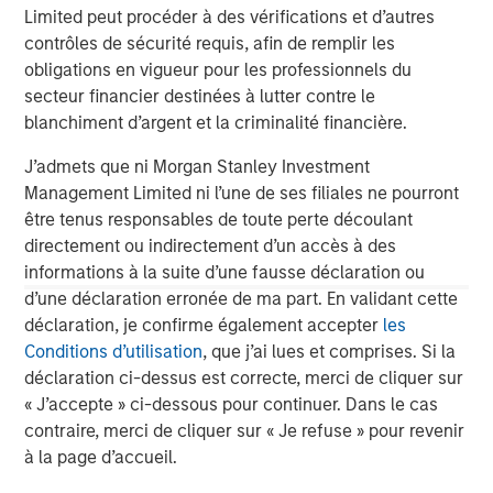
challenges that so many businesses face when migrating
Limited peut procéder à des vérifications et d’autres
to the cloud. Time and again, Fusion has demonstrated its
contrôles de sécurité requis, afin de remplir les
ability to deliver innovative and integrated customer
obligations en vigueur pour les professionnels du
solutions, firmly establishing the company as the ideal
secteur financier destinées à lutter contre le
partner for Birch. We are confident that the combination
blanchiment d’argent et la criminalité financière.
of our two companies will create significant value for our
customers and all stakeholders."
J’admets que ni Morgan Stanley Investment
Management Limited ni l’une de ses filiales ne pourront
Mr. Oddo continued, "Our common vision for the future,
être tenus responsables de toute perte découlant
commitment to service excellence and culture of
directement ou indirectement d’un accès à des
innovation provide a great foundation for the integration
informations à la suite d’une fausse déclaration ou
of our teams and our ability to attract customers with
d’une déclaration erronée de ma part. En validant cette
compelling cloud-based solutions. We are excited to
déclaration, je confirme également accepter
les
participate in Fusion's ongoing success as shareholders
Conditions d’utilisation
, que j’ai lues et comprises. Si la
in the combined company."
déclaration ci-dessus est correcte, merci de cliquer sur
« J’accepte » ci-dessous pour continuer. Dans le cas
contraire, merci de cliquer sur « Je refuse » pour revenir
About Fusion
à la page d’accueil.