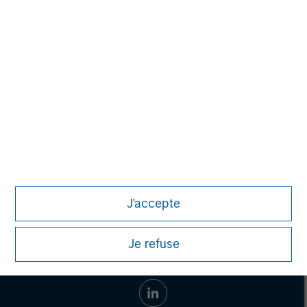
businesses as well as an exceptional customer
experience. Birch's industry-leading IP-network and
product portfolio are available across North America, and
include: cloud communications, cloud connectivity and
cloud computing. For more information, visit
www.birch.com/
.
J'accepte
Je refuse