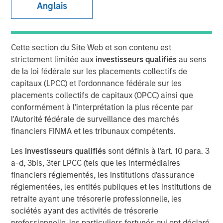
Anglais
annual revenue of approximately $575 million;
Combination expected to significantly enhance Fusion's
innovative strategy as the single source for the cloud
Cette section du Site Web et son contenu est
28 AOÛT 2017
strictement limitée aux
investisseurs qualifiés
au sens
de la loi fédérale sur les placements collectifs de
capitaux (LPCC) et l'ordonnance fédérale sur les
placements collectifs de capitaux (OPCC) ainsi que
conformément à l'interprétation la plus récente par
l'Autorité fédérale de surveillance des marchés
NEW YORK, NY — August 28, 2017
financiers FINMA et les tribunaux compétents.
Fusion (NASDAQ: FSNN), a leading cloud services
Les
investisseurs qualifiés
sont définis à l'art. 10 para. 3
provider, announced today that it has entered into a
a-d, 3bis, 3ter LPCC (tels que les intermédiaires
definitive agreement to acquire the Cloud and Business
financiers réglementés, les institutions d'assurance
Services customers, operations and infrastructure of
réglementées, les entités publiques et les institutions de
privately-held Birch Communications, which represents
retraite ayant une trésorerie professionnelle, les
the majority of Birch's current revenues. The transaction
sociétés ayant des activités de trésorerie
is expected to close by the end of 2017, subject to
professionnelle, les particuliers fortunés qui ont déclaré