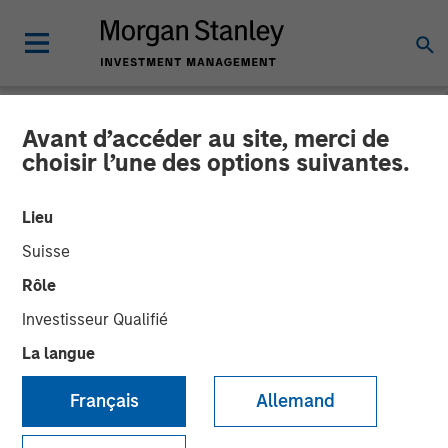
Avant d’accéder au site, merci de
NEWSROOM
choisir l’une des options suivantes.
Fusion Announces
Lieu
Definitive Agreement to
Suisse
Acquire Birch
Rôle
Communications' Cloud and
Investisseur Qualifié
Business Services Business
La langue
Français
Allemand
Transaction expected to create one of the largest North
American cloud services providers, with total pro forma