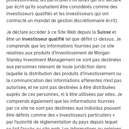
customary approvals and closing conditions.
par écrit qu'ils souhaitent être considérés comme des
The combination is expected to create one of the largest
investisseurs qualifiés et les investisseurs qui ont
cloud services providers in North America, with more
contracté un mandat de gestion discrétionnaire écrit).
than 150,000 business customers and a 100% Internet
Je déclare accéder à ce Site Web depuis la
Suisse
et
Protocol-based network, including 30 data centers,
être un
investisseur qualifié
tel que défini ci-dessus. Je
31,000 fiber route-miles of network, and metro fiber
comprends que les informations fournies par ce site
assets in 11 major markets. The combined customer base
relatives aux produits d’investissement de Morgan
is expected to demonstrate strong fundamentals, with
Stanley Investment Management ne sont pas destinées
monthly recurring revenue comprising approximately
aux personnes relevant de toute juridiction dans
87% of total revenue. In addition, the combined company
laquelle la distribution des produits d’investissement ou
will have significant opportunities for growth by cross-
la communication des informations afférentes n’est pas
selling and upselling to existing customers with a
autorisée, et ne sont pas destinées à être distribuées
comprehensive suite of cloud and business services.
auprès de ces personnes, ni à être utilisées par elles. Je
The acquisition will not include Birch's legacy consumer
comprends également que les informations fournies
and single-line business customers, which have lower
par ce site ne sont pas destinées aux individus pouvant
profitability and Average Revenue Per Customer (ARPU)
être définis comme des « investisseurs particuliers »
as well as higher churn rates.
par l’autorité de réglementation du pays depuis lequel
se fait l’accès au site web. Les informations ou opinions