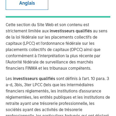
Anglais
BUFFALO GROVE, IL— Feb 5, 2018
Cette section du Site Web et son contenu est
Fisher Container, a leading provider of custom flexible
strictement limitée aux
investisseurs qualifiés
au sens
packaging for food and healthcare packaging, today
de la loi fédérale sur les placements collectifs de
announced the addition of Dan Donofrio to its executive
capitaux (LPCC) et l'ordonnance fédérale sur les
team as Chief Operations Officer.
placements collectifs de capitaux (OPCC) ainsi que
Mr. Donofrio brings over 25 years of operations
conformément à l'interprétation la plus récente par
leadership experience in a variety of packaging related
l'Autorité fédérale de surveillance des marchés
businesses including Solo Cup Company, Pregis and most
financiers FINMA et les tribunaux compétents.
recently as Vice President of Operations at Havi Global
Les
investisseurs qualifiés
sont définis à l'art. 10 para. 3
Services. Throughout his career he has driven value in
a-d, 3bis, 3ter LPCC (tels que les intermédiaires
operations, engineering, quality assurance and graphic
financiers réglementés, les institutions d'assurance
services roles, in both domestic and international
réglementées, les entités publiques et les institutions de
markets. Dan has excelled in delivering operational
retraite ayant une trésorerie professionnelle, les
excellence and continuous improvement at each of his
sociétés ayant des activités de trésorerie
assignments. Mr. Donofrio graduated from Illinois State
professionnelle, les particuliers fortunés qui ont déclaré