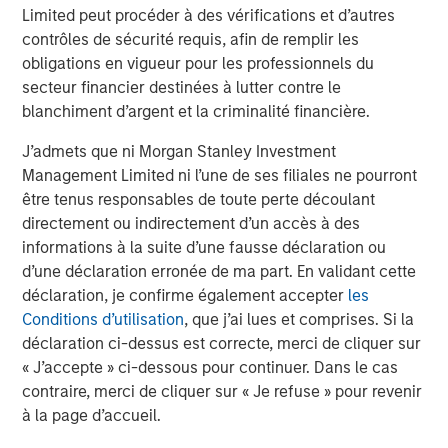
Morgan Stanley Capital Partners
Limited peut procéder à des vérifications et d’autres
contrôles de sécurité requis, afin de remplir les
Morgan Stanley Capital Partners manages a middle-
obligations en vigueur pour les professionnels du
market private equity platform with a strong focus on
secteur financier destinées à lutter contre le
value creation. The team has invested capital in a broad
blanchiment d’argent et la criminalité financière.
spectrum of industries for over two decades.
J’admets que ni Morgan Stanley Investment
Management Limited ni l’une de ses filiales ne pourront
être tenus responsables de toute perte découlant
MSIM Spokesperson
directement ou indirectement d’un accès à des
informations à la suite d’une fausse déclaration ou
d’une déclaration erronée de ma part. En validant cette
déclaration, je confirme également accepter
les
Conditions d’utilisation
, que j’ai lues et comprises. Si la
Aaron Sack
déclaration ci-dessus est correcte, merci de cliquer sur
Managing Director
« J’accepte » ci-dessous pour continuer. Dans le cas
contraire, merci de cliquer sur « Je refuse » pour revenir
à la page d’accueil.
David N. Miller