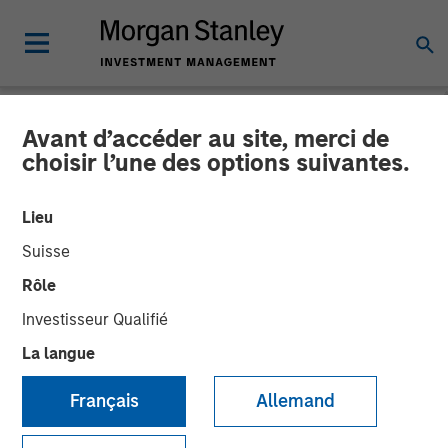
Avant d’accéder au site, merci de
NEWSROOM
choisir l’une des options suivantes.
Fisher Container Holdings,
Lieu
LLC Adds Industry Veteran
Suisse
Dan Donofrio to
Rôle
Management Team
Investisseur Qualifié
La langue
05 FÉVRIER 2018
Français
Allemand