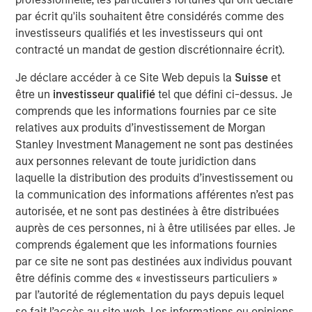
University with a BS in plastics technology and holds an
par écrit qu'ils souhaitent être considérés comme des
MBA from Lake Forest Graduate School of Management.
investisseurs qualifiés et les investisseurs qui ont
“We’re excited to have Dan join our team at Fisher
contracté un mandat de gestion discrétionnaire écrit).
Container,” said Kevin Keneally, President and CEO. “As we
Je déclare accéder à ce Site Web depuis la
Suisse
et
execute our strategic plan of organic and acquisition
être un
investisseur qualifié
tel que défini ci-dessus. Je
growth, Dan will bring unique skill in driving operational
comprends que les informations fournies par ce site
excellence and providing our customers state of the art
relatives aux produits d’investissement de Morgan
packaging products with exceptional quality and service.”
Stanley Investment Management ne sont pas destinées
“We are very excited to bring together two strong
aux personnes relevant de toute juridiction dans
organizations, each with a long history of providing high
laquelle la distribution des produits d’investissement ou
quality products. PPC enhances Fisher’s position in the
la communication des informations afférentes n’est pas
food market with its unique set of capabilities that has
autorisée, et ne sont pas destinées à être distribuées
translated into a favorable position with blue chip and
auprès de ces personnes, ni à être utilisées par elles. Je
innovative food manufacturers. We would also like to
comprends également que les informations fournies
thank Bill Mackin and the entire PPC team for their
par ce site ne sont pas destinées aux individus pouvant
partnership and commend PPC on its many
être définis comme des « investisseurs particuliers »
accomplishments,” said Eric Kanter, Managing Director of
par l’autorité de réglementation du pays depuis lequel
Morgan Stanley Capital Partners. “Our investment in
se fait l’accès au site web. Les informations ou opinions