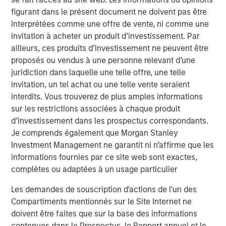
Fisher continues upon MSCP’s success in partnering with
figurant dans le présent document ne doivent pas être
Family/founder-owned businesses.”
interprétées comme une offre de vente, ni comme une
invitation à acheter un produit d’investissement. Par
Mr. Donofrio will work from the company’s headquarters
ailleurs, ces produits d’investissement ne peuvent être
in Buffalo Grove, Illinois.
proposés ou vendus à une personne relevant d’une
juridiction dans laquelle une telle offre, une telle
invitation, un tel achat ou une telle vente seraient
About Fisher Container Holdings, LLC
interdits. Vous trouverez de plus amples informations
sur les restrictions associées à chaque produit
Based in Buffalo Grove, Illinois, Fisher Container is a
d’investissement dans les prospectus correspondants.
leading provider of cleanroom and consumer packaging
Je comprends également que Morgan Stanley
for the healthcare, snack, organic “better-for-you” and
Investment Management ne garantit ni n’affirme que les
produce markets. The company excels in the design of
informations fournies par ce site web sont exactes,
value-added printed, laminated and stand up pouch
complètes ou adaptées à un usage particulier
packaging for the most demanding applications. With an
in-house graphics department, Fisher Container and its
Les demandes de souscription d'actions de l'un des
most recent acquisition, Packaging Products Corporation
Compartiments mentionnés sur le Site Internet ne
(PPC), is focused on exceptional speed to market and
doivent être faites que sur la base des informations
excels in delivering service, quality and technology to its
contenues dans le Prospectus, le Rapport annuel et le