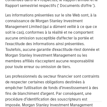
valued customer base. The company is privately owned
Rapport semestriel respectifs (' Documents d'offre ').
by management and Morgan Stanley Capital Partners.
Les informations présentées sur le site Web sont, à la
connaissance de Morgan Stanley Investment
Management Limited (qui a dûment veillé à ce que ce
About Morgan Stanley Capital Partners
soit le cas), conformes à la réalité et ne comportent
aucune omission susceptible d'affecter la portée et
Morgan Stanley Capital Partners, part of Morgan Stanley
l'exactitude des informations ainsi présentées.
Investment Management, is a leading middle-market
Toutefois, aucune garantie d'exactitude n'est donnée et
private equity platform that has invested capital in a
Morgan Stanley Investment Management ou les
broad spectrum of industries for over two decades.
membres affiliés n'acceptent aucune responsabilité
Morgan Stanley Capital Partners focuses on privately
pour toute erreur ou omission de tiers.
negotiated equity and equity-related investments
primarily in North America, as well as Europe and other
Les professionnels du secteur financier sont contraints
regions and seeks to create value in portfolio companies
de respecter certaines obligations destinées à
primarily through operational improvement. For further
empêcher l’utilisation de fonds d’investissement à des
information about Morgan Stanley Capital Partners,
fins de blanchiment d’argent. Par conséquent, une
please visit
www.morganstanley.com/im/capitalpartners
.
procédure d’identification des souscripteurs est
imposée. Morgan Stanley Investment Management