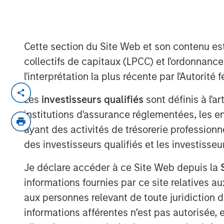
21 MAI 2020
Cette section du Site Web et son contenu es
collectifs de capitaux (LPCC) et l'ordonnanc
l'interprétation la plus récente par l'Autori
SAN DIEGO, CA – May 21, 2020 06:00 ED
Les
investisseurs qualifiés
sont définis à l'a
Ecwid, a leading global software-as-a-
institutions d'assurance réglementées, les ent
today announced a funding round of $42 
ayant des activités de trésorerie professionne
Expansion Capital and PeakSpan Capital. 
des investisseurs qualifiés et les investisse
for small businesses and enables them to e
matter of hours. In the past year, the 
Je déclare accéder à ce Site Web depuis la
result of continued product innovation, e
informations fournies par ce site relatives
ecosystem, and a powerful platform cust
aux personnes relevant de toute juridiction 
the industry.
informations afférentes n’est pas autorisée, 