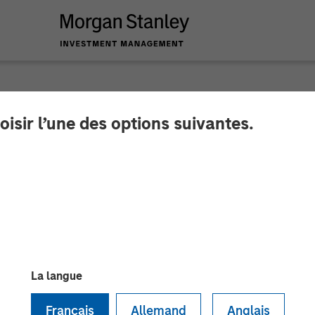
oisir l’une des options suivantes.
$42 Million to Dem
ommerce Solutions f
La langue
PeakSpan Capital Lead Round to Support Ecwid’s Dra
Français
Allemand
Anglais