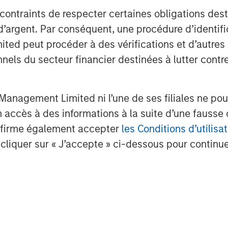
 spun Ecwid out of a previous e-
 contraints de respecter certaines obligations dest
ive role in the expansion of our
d’argent. Par conséquent, une procédure d’identifi
an important player in funding further
 peut procéder à des vérifications et d’autres co
the resources and flexibility to
nnels du secteur financier destinées à lutter contre
ce platform and to further expand
ant role in enabling small businesses to
-19 world.”
anagement Limited ni l’une de ses filiales ne pou
accès à des informations à la suite d’une fausse 
built an expanding set of tools and
confirme également accepter
les Conditions d’utilisat
sinesses in more than 175 countries and
significant growth over the past two
cliquer sur « J’accepte » ci-dessous pour continuer
ling in 2019 and jumping another 300
.
 also earned a Net Promoter Score of
stry and customer reviews consistently
e-commerce platforms.
knew: e-commerce is vital, and it’s