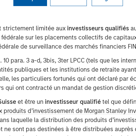
t strictement limitée aux
investisseurs qualifiés
au
e fédérale sur les placements collectifs de capit
té fédérale de surveillance des marchés financiers 
T
rt. 10 para. 3 a-d, 3bis, 3ter LPCC (tels que les int
service (SaaS) e-commerce company,
ités publiques et les institutions de retraite ayant
million led by Morgan Stanley
lle, les particuliers fortunés qui ont déclaré par 
Ecwid provides online selling solutions
urs qui ont contracté un mandat de gestion discrétio
stablish a digital storefront in a
company has seen strong momentum as a
Suisse
et être un
investisseur qualifié
tel que défi
xpansion of their global partner
 aux produits d’investissement de Morgan Stanley
omers consider the easiest-to-use in
dans laquelle la distribution des produits d’inves
et ne sont pas destinées à être distribuées auprès 