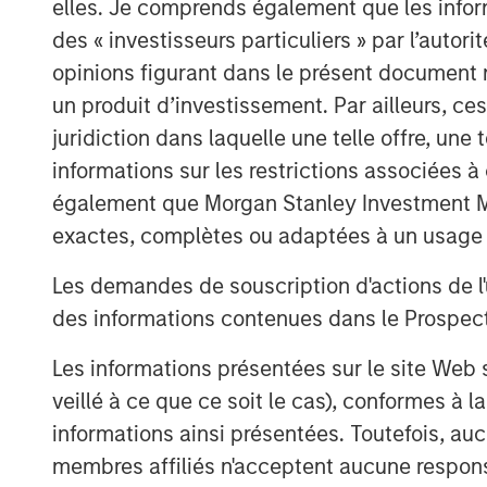
The funds will in part be used to buy-out
elles. Je comprends également que les infor
including Runa Capital and iTech Capital,
des « investisseurs particuliers » par l’autor
including an expected doubling of headco
opinions figurant dans le présent document 
Directors are PeakSpan Capital Co-Found
un produit d’investissement. Par ailleurs, c
Pete Chung, Managing Director and Head 
juridiction dans laquelle une telle offre, une 
informations sur les restrictions associées
The Covid-19 global health crisis has for
storefronts and adapt to a new world of
également que Morgan Stanley Investment Man
As a result, Ecwid has seen a surge in ad
exactes, complètes ou adaptées à un usage p
solution; new customer sign-ups have tri
Les demandes de souscription d'actions de l'
transition their businesses online to survi
Transaction volume amongst Ecwid’s hun
des informations contenues dans le Prospectus
customers increased more than 50 percen
Les informations présentées sur le site We
“High costs and complex technology have 
veillé à ce que ce soit le cas), conformes à 
of small businesses from shifting their br
informations ainsi présentées. Toutefois, a
Ecwid is at the forefront of empowering 
membres affiliés n'acceptent aucune responsa
challenges head-on,” said Ruslan Fazlye