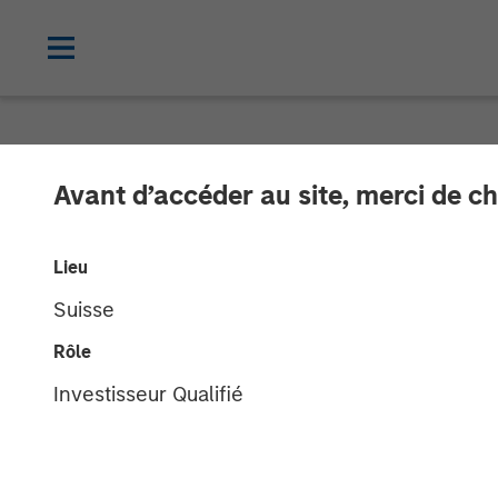
NEWSROOM
Avant d’accéder au site, merci de ch
Ecwid Secures 
Lieu
Access to E-C
Suisse
Businesses
Rôle
Investisseur Qualifié
Morgan Stanley Expansion Capital and 
Covid-19