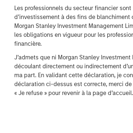
support early on from Runa Capital as we
Les professionnels du secteur financier sont
commerce company, X-Cart, played a mass
d’investissement à des fins de blanchiment 
partner channels, and iTech Capital was 
Morgan Stanley Investment Management Limited
growth. The new wave of funding gives us 
les obligations en vigueur pour les professio
accelerate the evolution of an e-commer
financière.
internationally. We are playing an import
survive, thrive and grow in this new Covid
J’admets que ni Morgan Stanley Investment M
découlant directement ou indirectement d’un 
Over the last decade, Ecwid has steadily 
ma part. En validant cette déclaration, je 
signed up more than 1.5 million small bu
supporting 54 languages. Ecwid has seen 
déclaration ci-dessus est correcte, merci de 
years, with new customer sign-ups doub
« Je refuse » pour revenir à la page d’accueil
percent this quarter vs. 2019. Ecwid has
60, far above the industry average. Indu
rank Ecwid favorably against all other 
“Covid-19 is reinforcing what we already 