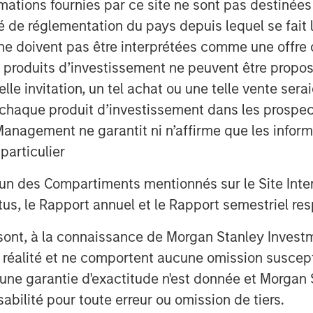
 previous and early-stage investors,
mations fournies par ce site ne sont pas destinée
 as well as to fuel aggressive growth
ité de réglementation du pays depuis lequel se fait
unt. Joining Ecwid’s Board of
ne doivent pas être interprétées comme une offre 
er and Managing Partner Phil Dur, and
es produits d’investissement ne peuvent être prop
of Morgan Stanley Expansion Capital.
telle invitation, un tel achat ou une telle vente ser
 à chaque produit d’investissement dans les prosp
ced merchants to close physical
 commerce and customer interactions.
agement ne garantit ni n’affirme que les informa
option of their free and easy-to-use
articulier
pled as merchants turn to Ecwid to
un des Compartiments mentionnés sur le Site Intern
ve during this time of uncertainty.
dreds-of-thousands of active
, le Rapport annuel et le Rapport semestriel respe
t from April to March alone.
b sont, à la connaissance de Morgan Stanley Inve
traditionally prevented the majority
la réalité et ne comportent aucune omission suscepti
ick-and-mortar presence to digital.
ucune garantie d'exactitude n'est donnée et Morga
small businesses to meet those
bilité pour toute erreur ou omission de tiers.
v, Founder and CEO of Ecwid. “The