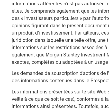
informations afférentes n’est pas autorisée, 
The proceeds will be used to fuel 
elles. Je comprends également que les infor
and the US and further accelerate t
des « investisseurs particuliers » par l’autor
software platform
opinions figurant dans le présent document 
DataGuard, Europe’s leading data privacy
un produit d’investissement. Par ailleurs, c
platform for small and mid-sized enterpr
juridiction dans laquelle une telle offre, une 
a €61 million Series B round led by San
informations sur les restrictions associées
Expansion Capital and existing investor O
également que Morgan Stanley Investment Man
include strategic angel investors such a
exactes, complètes ou adaptées à un usage p
Nominacher (co-founder / co-CEO of Celo
of Personio), and Carsten Thoma (co-foun
Les demandes de souscription d'actions de l'
Capital.
des informations contenues dans le Prospectus
Launched in 2018 by Thomas Regier and
Les informations présentées sur le site We
platform now helps over 3,000 organisat
veillé à ce que ce soit le cas), conformes à 
security (“infosec”), and compliance. Cu
informations ainsi présentées. Toutefois, a
achieve compliance with national and inte