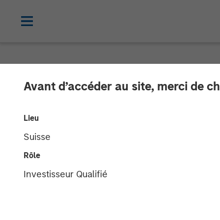
NEWSROOM
Avant d’accéder au site, merci de ch
DataGuard rais
Lieu
Morgan Stanle
Suisse
Rôle
22 SEPTEMBRE 2022
Investisseur Qualifié