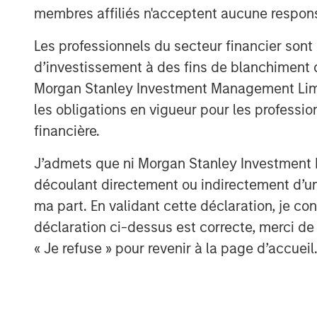
industry-standard certifications (includ
membres affiliés n'acceptent aucune responsa
2, and many more). The Company’s cust
Les professionnels du secteur financier sont
– many of them fast-growing scale-ups su
d’investissement à des fins de blanchiment 
as well as numerous corporate customer
Morgan Stanley Investment Management Limited
Unicef.
les obligations en vigueur pour les professio
Digital transformation and the rise of c
financière.
amounts of data. Meanwhile, the EU has 
robust data protection and enforcement, is
J’admets que ni Morgan Stanley Investment M
companies in particular have come under
découlant directement ou indirectement d’un 
personal data. As cyber attacks escalate
ma part. En validant cette déclaration, je 
businesses and governments fall victim 
déclaration ci-dessus est correcte, merci de 
enterprises are asking their suppliers t
« Je refuse » pour revenir à la page d’accueil
and adherence to security standards.
DataGuard was founded to help SME and co
Thomas Regier, co-founder and co-CEO at