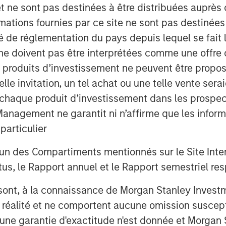
et ne sont pas destinées à être distribuées auprès 
DataGuard’s expansion across Europe
mations fournies par ce site ne sont pas destinée
he development of its all-in-one
ité de réglementation du pays depuis lequel se fait
ne doivent pas être interprétées comme une offre 
, information security and compliance
es produits d’investissement ne peuvent être prop
ises (SME) and corporates, has raised
telle invitation, un tel achat ou une telle vente ser
 Francisco-based Morgan Stanley
 à chaque produit d’investissement dans les prosp
ne Peak. Further investors in the round
agement ne garantit ni n’affirme que les informa
s SaaS unicorn founders Bastian
articulier
nis), Hanno Renner (co-founder / CEO
der of Hybris), as well as Kreos
un des Compartiments mentionnés sur le Site Intern
, le Rapport annuel et le Rapport semestriel respe
 Kivanc Semen, DataGuard’s SaaS
b sont, à la connaissance de Morgan Stanley Inve
ions implement privacy, information
la réalité et ne comportent aucune omission suscepti
stomers use DataGuard’s solution to
ucune garantie d'exactitude n'est donnée et Morga
rnational regulation and to obtain