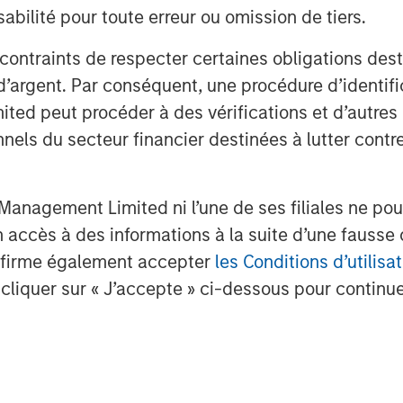
ing GDPR, CCPA, ISO 27001, TISAX, SOC
bilité pour toute erreur ou omission de tiers.
omer base includes thousands of SMEs
 contraints de respecter certaines obligations dest
ch as Taxdoo, Flipdish, and Xentral,
d’argent. Par conséquent, une procédure d’identifi
s such as ABB, Canon, SUSE and
 peut procéder à des vérifications et d’autres co
nnels du secteur financier destinées à lutter contre
loud computing have produced vast
spearheaded a global push for more
suing fines in the billions. Large tech
anagement Limited ni l’une de ses filiales ne pou
 scrutiny for their mismanagement of
accès à des informations à la suite d’une fausse 
 in the wake of global conflict, many
confirme également accepter
les Conditions d’utilisat
to hacks and data breaches. Large
cliquer sur « J’accepte » ci-dessous pour continuer
o demonstrate regulatory compliance
.
rporates navigate this reality.
 DataGuard, says: “We exist to help