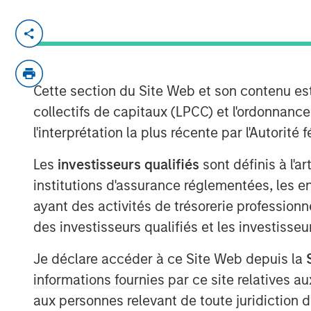
22. September 2022
DataGuard is a leading compliance 
helps organisations operationalise d
Cette section du Site Web et son contenu es
compliance – enabling them to genera
collectifs de capitaux (LPCC) et l'ordonnanc
revenue
l'interprétation la plus récente par l'Autori
It is trusted by more than 3,000 co
Les
investisseurs qualifiés
sont définis à l'a
protects the data of more than 40 m
employees, and citizens
institutions d'assurance réglementées, les ent
ayant des activités de trésorerie professionne
The Series B was led by San Franc
des investisseurs qualifiés et les investisse
Capital alongside DataGuard’s exist
Je déclare accéder à ce Site Web depuis la
Strategic angel investors such as S
informations fournies par ce site relatives
Nominacher (Celonis), Hanno Renner
(Hybris) also joined the round
aux personnes relevant de toute juridiction 