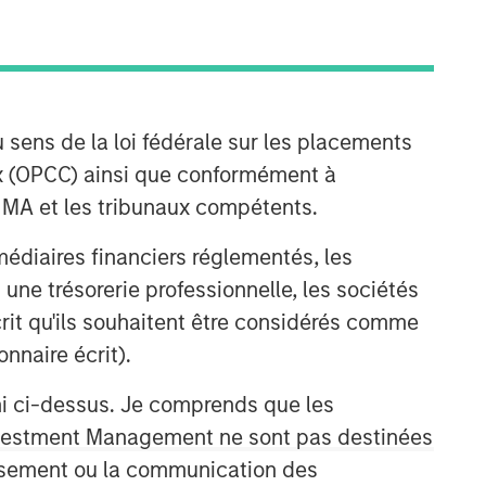
Morgan Stanley Expansion
Capital
Morgan Stanley Expansion Capital
 sens de la loi fédérale sur les placements
specializes in equity and credit
aux (OPCC) ainsi que conformément à
investments in late-stage private
FINMA et les tribunaux compétents.
companies that operate in the
technology, healthcare, consumer,
ermédiaires financiers réglementés, les
digital media and other high-growth
 une trésorerie professionnelle, les sociétés
sectors.
écrit qu'ils souhaitent être considérés comme
nnaire écrit).
ni ci-dessus. Je comprends que les
 Investment Management ne sont pas destinées
tissement ou la communication des