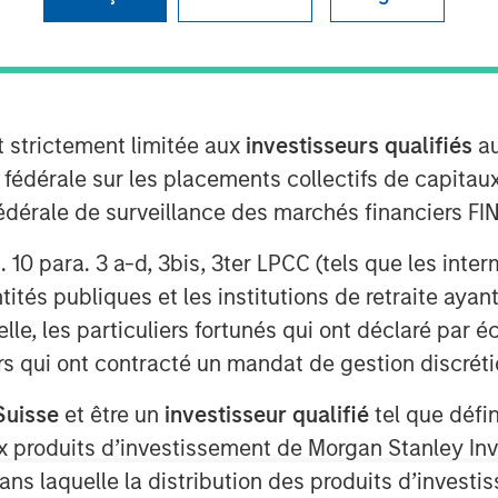
and security software company that
ata privacy, information security, and
t strictement limitée aux
investisseurs qualifiés
au
te trust, mitigate risks, and drive
e fédérale sur les placements collectifs de capit
té fédérale de surveillance des marchés financiers 
mpanies active in 50+ countries – and
rt. 10 para. 3 a-d, 3bis, 3ter LPCC (tels que les int
illion people including customers,
ités publiques et les institutions de retraite ayant
lle, les particuliers fortunés qui ont déclaré par 
isco-based Morgan Stanley Expansion
urs qui ont contracté un mandat de gestion discrétio
ing investor One Peak
Suisse
et être un
investisseur qualifié
tel que défi
aaS unicorn founders Bastian
 aux produits d’investissement de Morgan Stanley
 (Personio), and Carsten Thoma
dans laquelle la distribution des produits d’inves