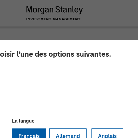
oisir l’une des options suivantes.
es €61 million Serie
y Expansion Capital
La langue
Français
Allemand
Anglais