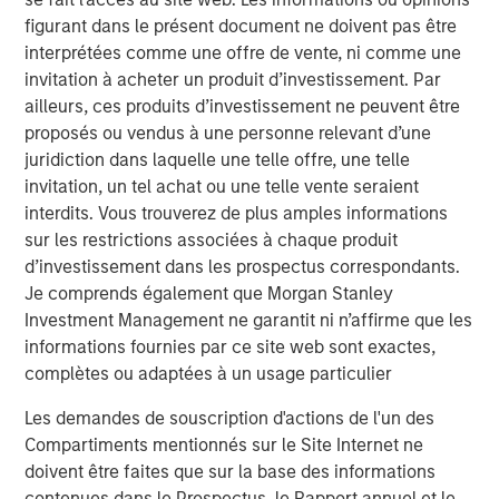
“Since founding RowCal in 2018, the company has
figurant dans le présent document ne doivent pas être
experienced strong growth through our focus on
interprétées comme une offre de vente, ni comme une
delivering a high-quality experience to HOA managers.
invitation à acheter un produit d’investissement. Par
We believe our partnership with MSCP will enable us to
ailleurs, ces produits d’investissement ne peuvent être
continue our national buildout and growth trajectory by
proposés ou vendus à une personne relevant d’une
investing in the capability set to drive organic growth and
juridiction dans laquelle une telle offre, une telle
expand our geographic footprint,” said Jake Christenson,
invitation, un tel achat ou une telle vente seraient
CEO of RowCal.
interdits. Vous trouverez de plus amples informations
sur les restrictions associées à chaque produit
Debevoise & Plimpton served as legal counsel to MSCP.
d’investissement dans les prospectus correspondants.
TD Cowen and William Blair served as financial advisors
Je comprends également que Morgan Stanley
to MSCP. Robert W. Baird & Co served as financial advisor
Investment Management ne garantit ni n’affirme que les
to RowCal.
informations fournies par ce site web sont exactes,
complètes ou adaptées à un usage particulier
About Morgan Stanley Capital Partners
Les demandes de souscription d'actions de l'un des
Morgan Stanley Capital Partners, part of Morgan Stanley
Compartiments mentionnés sur le Site Internet ne
Investment Management, is a leading middle-market
doivent être faites que sur la base des informations
private equity platform established in 1986 that focuses
contenues dans le Prospectus, le Rapport annuel et le