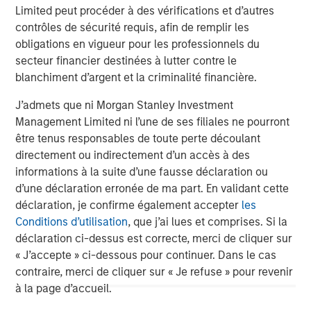
Limited peut procéder à des vérifications et d’autres
performance, service, and a comprehensive suite of
contrôles de sécurité requis, afin de remplir les
investment management solutions to a diverse client
obligations en vigueur pour les professionnels du
base, which includes governments, institutions,
secteur financier destinées à lutter contre le
corporations and individuals worldwide. For further
blanchiment d’argent et la criminalité financière.
information about Morgan Stanley Investment
Management, please visit
www.morganstanley.com/im
.
J’admets que ni Morgan Stanley Investment
Management Limited ni l’une de ses filiales ne pourront
About Morgan Stanley
être tenus responsables de toute perte découlant
directement ou indirectement d’un accès à des
Morgan Stanley (NYSE: MS) is a leading global financial
informations à la suite d’une fausse déclaration ou
services firm providing a wide range of investment
d’une déclaration erronée de ma part. En validant cette
banking, securities, wealth management and investment
déclaration, je confirme également accepter
les
management services. With offices in 42 countries, the
Conditions d’utilisation
, que j’ai lues et comprises. Si la
Firm’s employees serve clients worldwide including
déclaration ci-dessus est correcte, merci de cliquer sur
corporations, governments, institutions and individuals.
« J’accepte » ci-dessous pour continuer. Dans le cas
For further information about Morgan Stanley, please
contraire, merci de cliquer sur « Je refuse » pour revenir
visit
www.morganstanley.com
.
à la page d’accueil.
About RowCal