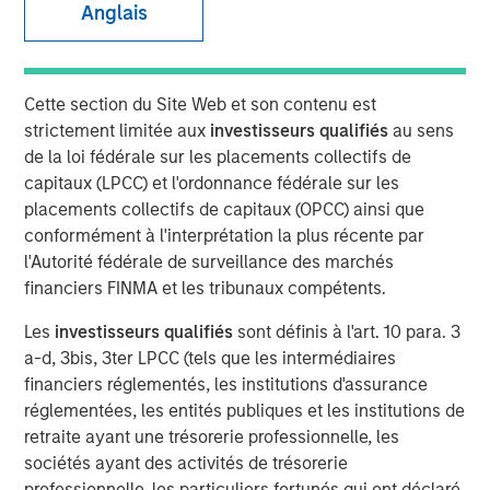
Anglais
Investment funds managed by Morgan Stanley Capital
Partners (“MSCP”), the middle-market focused private
equity team at Morgan Stanley Investment Management,
Cette section du Site Web et son contenu est
have acquired RowCal. MSCP is partnering with the
strictement limitée aux
investisseurs qualifiés
au sens
current management team led by CEO Jake Christenson,
de la loi fédérale sur les placements collectifs de
who founded the business in 2018.
capitaux (LPCC) et l'ordonnance fédérale sur les
placements collectifs de capitaux (OPCC) ainsi que
Headquartered in Minneapolis, Minn., RowCal is a
conformément à l'interprétation la plus récente par
provider of outsourced homeowner association (HOA)
l'Autorité fédérale de surveillance des marchés
property management services, offering a
financiers FINMA et les tribunaux compétents.
comprehensive solution to better manage and maintain
HOA communities. RowCal currently serves the
Les
investisseurs qualifiés
sont définis à l'art. 10 para. 3
Minnesota, Colorado and Texas markets and has scaled
a-d, 3bis, 3ter LPCC (tels que les intermédiaires
rapidly through market-leading organic growth and
financiers réglementés, les institutions d'assurance
strategic add-on acquisitions. The company’s
réglementées, les entités publiques et les institutions de
differentiated approach, which leverages advanced
retraite ayant une trésorerie professionnelle, les
technology and an integrated care team to enhance the
sociétés ayant des activités de trésorerie
customer experience, has enabled RowCal to quickly
professionnelle, les particuliers fortunés qui ont déclaré