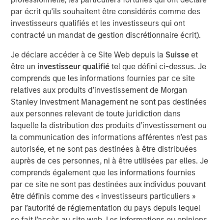
emerge as a leading and trusted provider in the space
par écrit qu'ils souhaitent être considérés comme des
since inception.
investisseurs qualifiés et les investisseurs qui ont
contracté un mandat de gestion discrétionnaire écrit).
Adam Shaw, Managing Director and Head of Business
Services at MSCP, said: “We are delighted to partner with
Je déclare accéder à ce Site Web depuis la
Suisse
et
Jake and the RowCal team as they continue their mission
être un
investisseur qualifié
tel que défini ci-dessus. Je
of building a leading HOA property management provider.
comprends que les informations fournies par ce site
RowCal’s impressive growth trajectory coupled with a
relatives aux produits d’investissement de Morgan
client-focused culture are a testament to what the
Stanley Investment Management ne sont pas destinées
management team has built since its founding. We look
aux personnes relevant de toute juridiction dans
forward to working together to advance RowCal’s vision
laquelle la distribution des produits d’investissement ou
to serve its client base and pursue continued expansion
la communication des informations afférentes n’est pas
of the company through robust organic growth and M&A.”
autorisée, et ne sont pas destinées à être distribuées
auprès de ces personnes, ni à être utilisées par elles. Je
MSCP’s acquisition of RowCal is consistent with the
comprends également que les informations fournies
team’s focus on target subsectors where MSCP has deep
par ce site ne sont pas destinées aux individus pouvant
institutional knowledge and domain expertise. It is
être définis comme des « investisseurs particuliers »
MSCP’s third acquisition in 2023 following those of Apex
par l’autorité de réglementation du pays depuis lequel
Companies and Allstar Services.
se fait l’accès au site web. Les informations ou opinions