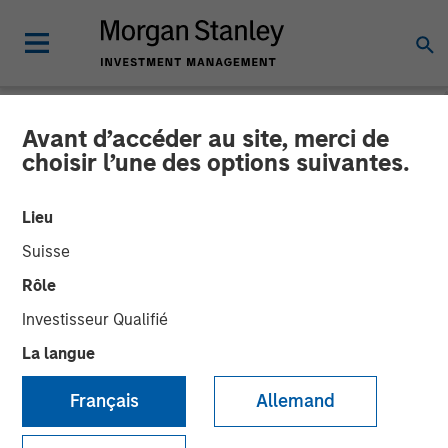
Avant d’accéder au site, merci de
NEWSROOM
choisir l’une des options suivantes.
Morgan Stanley Capital
Lieu
Partners Acquires RowCal
Suisse
Rôle
01 MAI 2023
Investisseur Qualifié
La langue
Français
Allemand
NEW YORK
– May 1, 2023