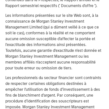
on privately negotiated equity and equity-related
Rapport semestriel respectifs (' Documents d'offre ').
investments primarily in North America. Morgan Stanley
Les informations présentées sur le site Web sont, à la
Capital Partners seeks to create value in portfolio
connaissance de Morgan Stanley Investment
companies primarily in a series of subsectors in the
Management Limited (qui a dûment veillé à ce que ce
business services, consumer, healthcare, education and
soit le cas), conformes à la réalité et ne comportent
industrials markets with an emphasis on driving
aucune omission susceptible d'affecter la portée et
significant organic and acquisition growth through an
l'exactitude des informations ainsi présentées.
operationally focused approach. For further information
Toutefois, aucune garantie d'exactitude n'est donnée et
about Morgan Stanley Capital Partners, please visit
Morgan Stanley Investment Management ou les
www.morganstanley.com/im/capitalpartners
.
membres affiliés n'acceptent aucune responsabilité
About Morgan Stanley Investment Management
pour toute erreur ou omission de tiers.
Les professionnels du secteur financier sont contraints
Morgan Stanley Investment Management, together with
de respecter certaines obligations destinées à
its investment advisory affiliates, has more than 1,300
empêcher l’utilisation de fonds d’investissement à des
investment professionals around the world and $1.4
fins de blanchiment d’argent. Par conséquent, une
trillion in assets under management or supervision as of
procédure d’identification des souscripteurs est
March 31, 2023. Morgan Stanley Investment Management
imposée. Morgan Stanley Investment Management
strives to provide outstanding long-term investment