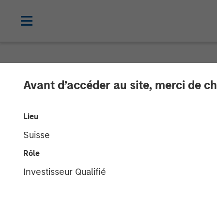
NEWSROOM
Avant d’accéder au site, merci de ch
Global Head of
Lieu
Investment Ma
Suisse
InvestmentNe
Rôle
Investisseur Qualifié
14 AVRIL 2026