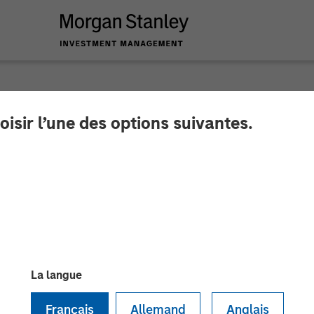
oisir l’une des options suivantes.
 ETF Strategy at M
nagement: Ally Wal
ws
La langue
Français
Allemand
Anglais