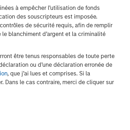
nd demand, investor confidence and their
inées à empêcher l’utilisation de fonds
nging regulations in the U.S. and abroad, and
cation des souscripteurs est imposée.
eats. Digital assets may be more vulnerable to
ntrôles de sécurité requis, afin de remplir
 le blanchiment d’argent et la criminalité
assets in a business network.
ge that is used like money. It is not backed by
y. Cryptocurrency may experience very high
rront être tenus responsables de toute perte
 other third-party sources believed to be
déclaration ou d’une déclaration erronée de
not sought to independently verify information
ion
, que j’ai lues et comprises. Si la
. Dans le cas contraire, merci de cliquer sur
red solely for informational and educational
dopt any specific investment strategy. The
 investment advice, nor should it be construed
l and financial advice, including advice as to
r the Investment Company Act of 1940, as
t registered ETFs and mutual funds. Investing
 and heightened volatility. MSBT is not suitable