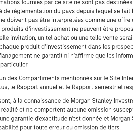
mations fournies par ce site ne sont pas destinée
ité de réglementation du pays depuis lequel se fait
ne doivent pas être interprétées comme une offre 
es produits d’investissement ne peuvent être prop
telle invitation, un tel achat ou une telle vente ser
 à chaque produit d’investissement dans les prosp
agement ne garantit ni n’affirme que les informa
articulier
un des Compartiments mentionnés sur le Site Intern
, le Rapport annuel et le Rapport semestriel respe
b sont, à la connaissance de Morgan Stanley Inve
la réalité et ne comportent aucune omission suscepti
ucune garantie d'exactitude n'est donnée et Morga
bilité pour toute erreur ou omission de tiers.