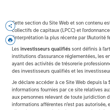
Cette section du Site Web et son contenu es
Ally Wallace, Global Head of ETF Str
collectifs de capitaux (LPCC) et l'ordonnanc
Management, joined
InvestmentNew
l'interprétation la plus récente par l'Autori
discussed Morgan Stanley Investme
platform and the launch of the Morgan
Les
investisseurs qualifiés
sont définis à l'a
marking MSIM’s first entry into the c
institutions d'assurance réglementées, les ent
explained that MSBT is an exchange-
ayant des activités de trésorerie professionne
the performance of bitcoin, offering i
des investisseurs qualifiés et les investisse
within a transparent, regulated struct
Je déclare accéder à ce Site Web depuis la
reflects growing investor demand, pa
informations fournies par ce site relatives
and younger investors, as well as a 
aux personnes relevant de toute juridiction 
MSIM’s focus on positioning its ETF p
informations afférentes n’est pas autorisée, 