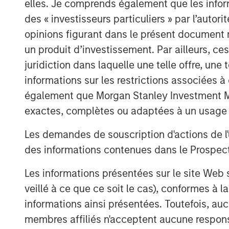
elles. Je comprends également que les infor
View Here
des « investisseurs particuliers » par l’autor
opinions figurant dans le présent document 
un produit d’investissement. Par ailleurs, c
MSIM Spokesperson
juridiction dans laquelle une telle offre, une 
informations sur les restrictions associées
également que Morgan Stanley Investment Man
exactes, complètes ou adaptées à un usage p
Les demandes de souscription d'actions de l'
Ally E. Wallace
des informations contenues dans le Prospectus
Managing Director
Les informations présentées sur le site We
veillé à ce que ce soit le cas), conformes à 
informations ainsi présentées. Toutefois, a
membres affiliés n'acceptent aucune responsa