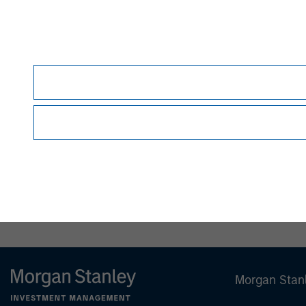
therein.
Before making an investment decision, you sho
Forward-Looking Statements
Certain statements contained herein and in an
Securities Act of 1933, as amended, and Secti
identified by the use of words such as "anticipate,"
"project," "seek," "should," "target," "will," "w
estimates, assumptions, and projections and are
developments to differ materially from those 
they are made. The Fund undertakes no obligati
or otherwise, except to the extent required by 
NOT FDIC INSURED | OFFERS NO BANK GUAR
Morgan Stan