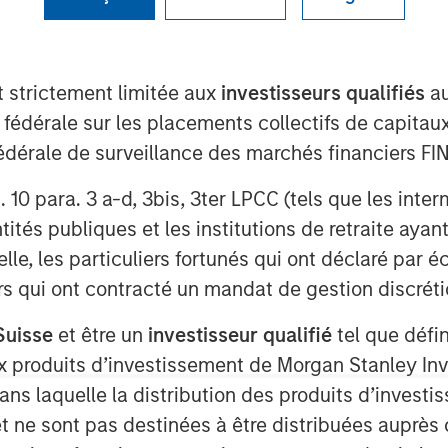
t strictement limitée aux
investisseurs qualifiés
au
ategy at Morgan Stanley Investment
e fédérale sur les placements collectifs de capit
s
in the Nasdaq, where she
té fédérale de surveillance des marchés financiers 
nt Management's expanding ETF
 Stanley Bitcoin Trust (MSBT),
rt. 10 para. 3 a-d, 3bis, 3ter LPCC (tels que les int
ryptocurrency market. Wallace
ités publiques et les institutions de retraite ayant
traded product designed to track
lle, les particuliers fortunés qui ont déclaré par 
nvestors exposure to digital assets
urs qui ont contracté un mandat de gestion discrétio
ure. She noted that the timing
Suisse
et être un
investisseur qualifié
tel que défi
rticularly among high-net-worth
 aux produits d’investissement de Morgan Stanley
favorable market environment and
dans laquelle la distribution des produits d’inves
latform for long-term growth.
et ne sont pas destinées à être distribuées auprès 