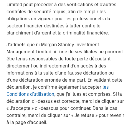
The MSIM Quantitative Duration
F
Limited peut procéder à des vérifications et d’autres
Strategy Model: A Factor-Based
C
contrôles de sécurité requis, afin de remplir les
Approach to Managing Interest Rates
obligations en vigueur pour les professionnels du
Anton Heese and Matas Vala explore the
H
secteur financier destinées à lutter contre le
Quantitative Duration Strategy Model, one of the
h
blanchiment d’argent et la criminalité financière.
proprietary tools the team uses to enhance their
c
investment process, as it helps provide structure
d
J’admets que ni Morgan Stanley Investment
and rigour with identifying and processing
l
Management Limited ni l’une de ses filiales ne pourront
relevant and important data.
C
être tenus responsables de toute perte découlant
f
directement ou indirectement d’un accès à des
c
5 AOÛT 2026
5
informations à la suite d’une fausse déclaration ou
d’une déclaration erronée de ma part. En validant cette
déclaration, je confirme également accepter
les
Conditions d’utilisation
, que j’ai lues et comprises. Si la
déclaration ci-dessus est correcte, merci de cliquer sur
« J’accepte » ci-dessous pour continuer. Dans le cas
contraire, merci de cliquer sur « Je refuse » pour revenir
à la page d’accueil.