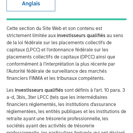
Anglais
Cette section du Site Web et son contenu est
strictement limitée aux
investisseurs qualifiés
au sens
de la loi fédérale sur les placements collectifs de
Play
capitaux (LPCC) et l'ordonnance fédérale sur les
placements collectifs de capitaux (OPCC) ainsi que
conformément à l'interprétation la plus récente par
l'Autorité fédérale de surveillance des marchés
Video
financiers FINMA et les tribunaux compétents.
Tony Charles, Head of Research and Strategy for Global
Les
investisseurs qualifiés
sont définis à l'art. 10 para. 3
Real Assets, recently sat down with Brian Niles, Co-Head
a-d, 3bis, 3ter LPCC (tels que les intermédiaires
of MSREI and Co-Head of NHREF to discuss the outlook
financiers réglementés, les institutions d'assurance
for real estate and what it takes to succeed in today's
réglementées, les entités publiques et les institutions de
complex environment.
retraite ayant une trésorerie professionnelle, les
sociétés ayant des activités de trésorerie
Morgan Stanley Real Estate Investing
professionnelle, les particuliers fortunés qui ont déclaré