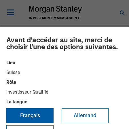
Avant d’accéder au site, merci de
choisir l’une des options suivantes.
Real Estate Outlook with
Brian Niles
Lieu
Suisse
06 AVRIL 2026
Rôle
Investisseur Qualifié
Tony Charles
La langue
Managing Director
Brian Niles
Français
Allemand
Managing Director