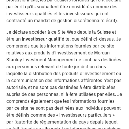
par écrit qu'ils souhaitent être considérés comme des
Morgan Stanley Real Estate Investing (MSREI) manages
investisseurs qualifiés et les investisseurs qui ont
global value-add / opportunistic and regional core / core-
contracté un mandat de gestion discrétionnaire écrit).
plus real estate investment strategies. The team's
experience encompasses a broad array of asset classes,
Je déclare accéder à ce Site Web depuis la
Suisse
et
geographic regions and investment themes across all
être un
investisseur qualifié
tel que défini ci-dessus. Je
phases of the real estate cycle.
comprends que les informations fournies par ce site
relatives aux produits d’investissement de Morgan
Stanley Investment Management ne sont pas destinées
Idées liées
aux personnes relevant de toute juridiction dans
ALTS IN FOCUS
laquelle la distribution des produits d’investissement ou
la communication des informations afférentes n’est pas
Real Estate 2026 Midyear Outlook
autorisée, et ne sont pas destinées à être distribuées
auprès de ces personnes, ni à être utilisées par elles. Je
comprends également que les informations fournies
ARTICLE
par ce site ne sont pas destinées aux individus pouvant
Private Real Estate Credit: A Flight to Quality
être définis comme des « investisseurs particuliers »
in Today's Risk Environment
par l’autorité de réglementation du pays depuis lequel
se fait l’accès au site web. Les informations ou opinions