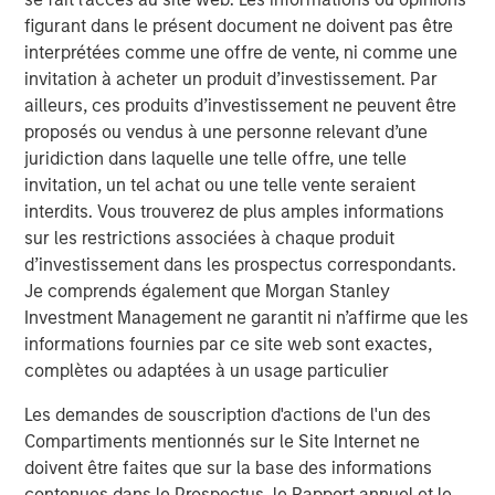
figurant dans le présent document ne doivent pas être
ARTICLE
interprétées comme une offre de vente, ni comme une
Higher Energy Costs Reshape Industrial
invitation à acheter un produit d’investissement. Par
Demand Dynamics
ailleurs, ces produits d’investissement ne peuvent être
proposés ou vendus à une personne relevant d’une
juridiction dans laquelle une telle offre, une telle
invitation, un tel achat ou une telle vente seraient
interdits. Vous trouverez de plus amples informations
The Authors
sur les restrictions associées à chaque produit
d’investissement dans les prospectus correspondants.
Je comprends également que Morgan Stanley
Investment Management ne garantit ni n’affirme que les
informations fournies par ce site web sont exactes,
Tony Charles
complètes ou adaptées à un usage particulier
Managing Director
Les demandes de souscription d'actions de l'un des
Compartiments mentionnés sur le Site Internet ne
Brian Niles
doivent être faites que sur la base des informations
contenues dans le Prospectus, le Rapport annuel et le