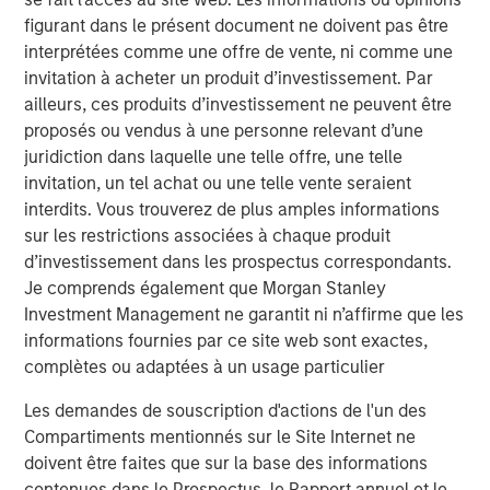
how resilient the asset class can be during tumultuous
figurant dans le présent document ne doivent pas être
times. A new dynamic is the K-shaped nature of the
interprétées comme une offre de vente, ni comme une
economic recovery, including PE’s own industry recovery.
invitation à acheter un produit d’investissement. Par
ailleurs, ces produits d’investissement ne peuvent être
The industry has come through a tough operating
proposés ou vendus à une personne relevant d’une
environment over the last few years, characterized by
juridiction dans laquelle une telle offre, une telle
supply chain shocks, constrained capital markets, higher
invitation, un tel achat ou une telle vente seraient
financing costs, and most recently, trade wars. While not
interdits. Vous trouverez de plus amples informations
completely extinguished, many of these trends have
sur les restrictions associées à chaque produit
paused or reversed, and the industry can look forward to
d’investissement dans les prospectus correspondants.
a more benign operating environment in 2026.
Je comprends également que Morgan Stanley
Investment Management ne garantit ni n’affirme que les
An M&A uptrend is now firmly in place, after troughing at
informations fournies par ce site web sont exactes,
1
a three-decade low relative to US GDP.
Private equity
complètes ou adaptées à un usage particulier
accounts for more than half of all M&A activity, either as a
buyer or seller, and their fortunes are closely
Les demandes de souscription d'actions de l'un des
2
intertwined.
We believe the present cycle has several
Compartiments mentionnés sur le Site Internet ne
more years to run based on the duration of prior
doivent être faites que sur la base des informations
recoveries
(Display 1)
, leading to healthier exits and
contenues dans le Prospectus, le Rapport annuel et le