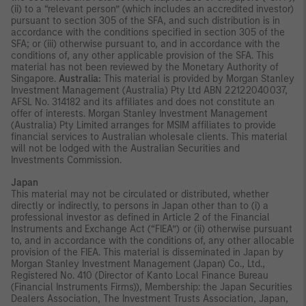
(ii) to a “relevant person” (which includes an accredited investor)
pursuant to section 305 of the SFA, and such distribution is in
accordance with the conditions specified in section 305 of the
SFA; or (iii) otherwise pursuant to, and in accordance with the
conditions of, any other applicable provision of the SFA. This
material has not been reviewed by the Monetary Authority of
Singapore.
Australia:
This material is provided by Morgan Stanley
Investment Management (Australia) Pty Ltd ABN 22122040037,
AFSL No. 314182 and its affiliates and does not constitute an
offer of interests. Morgan Stanley Investment Management
(Australia) Pty Limited arranges for MSIM affiliates to provide
financial services to Australian wholesale clients. This material
will not be lodged with the Australian Securities and
Investments Commission.
Japan
This material may not be circulated or distributed, whether
directly or indirectly, to persons in Japan other than to (i) a
professional investor as defined in Article 2 of the Financial
Instruments and Exchange Act (“FIEA”) or (ii) otherwise pursuant
to, and in accordance with the conditions of, any other allocable
provision of the FIEA. This material is disseminated in Japan by
Morgan Stanley Investment Management (Japan) Co., Ltd.,
Registered No. 410 (Director of Kanto Local Finance Bureau
(Financial Instruments Firms)), Membership: the Japan Securities
Dealers Association, The Investment Trusts Association, Japan,