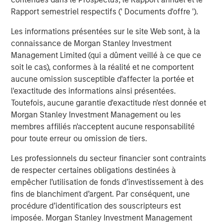
distributions to PE investors. In the near term, US
Rapport semestriel respectifs (' Documents d'offre ').
companies doubled down on cost efficiency in 2025,
setting the stage for margin expansion and accretive M&A
Les informations présentées sur le site Web sont, à la
to sustain that growth in 2026 and beyond.
connaissance de Morgan Stanley Investment
Management Limited (qui a dûment veillé à ce que ce
The financing environment is also becoming less
soit le cas), conformes à la réalité et ne comportent
onerous. Across leveraged finance, the average cost of
aucune omission susceptible d'affecter la portée et
funding for a PE middle market term loan has fallen by
l'exactitude des informations ainsi présentées.
three percentage points from the prior peak, with scope
Toutefois, aucune garantie d'exactitude n'est donnée et
to move lower in 2026 given the outlook for additional
Morgan Stanley Investment Management ou les
3
Fed Fund cuts
. All things being equal, lower interest
membres affiliés n'acceptent aucune responsabilité
rates provide a boost to PE internal rates of return, and
pour toute erreur ou omission de tiers.
we don’t expect this cycle to be any different.
Les professionnels du secteur financier sont contraints
Notwithstanding these positive developments, valuations
de respecter certaines obligations destinées à
are high, especially for well-performing companies,
empêcher l’utilisation de fonds d’investissement à des
which has hindered deployment. Additionally, GPs are
fins de blanchiment d’argent. Par conséquent, une
not generating sufficient DPI and liquidity from their
procédure d’identification des souscripteurs est
2020-2022 vintages to raise additional capital. Therefore,
imposée. Morgan Stanley Investment Management