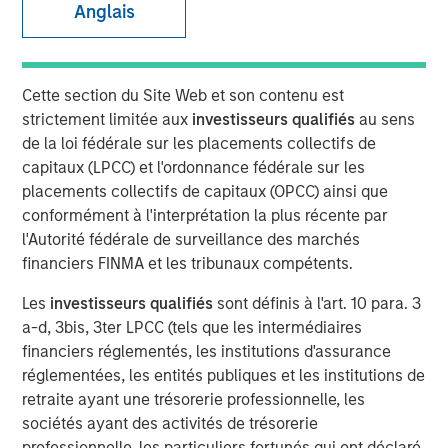
Anglais
16 DÉCEMBRE 2025
Cette section du Site Web et son contenu est
The Author
strictement limitée aux
investisseurs qualifiés
au sens
de la loi fédérale sur les placements collectifs de
capitaux (LPCC) et l'ordonnance fédérale sur les
David N. Miller
placements collectifs de capitaux (OPCC) ainsi que
Managing Director
conformément à l'interprétation la plus récente par
l'Autorité fédérale de surveillance des marchés
financiers FINMA et les tribunaux compétents.
Les
investisseurs qualifiés
sont définis à l'art. 10 para. 3
a-d, 3bis, 3ter LPCC (tels que les intermédiaires
financiers réglementés, les institutions d'assurance
PE’s Inflection Point
réglementées, les entités publiques et les institutions de
retraite ayant une trésorerie professionnelle, les
Key Points:
sociétés ayant des activités de trésorerie
professionnelle, les particuliers fortunés qui ont déclaré