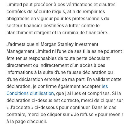
it is likely that the number of GPs actively making new
Limited peut procéder à des vérifications et d’autres
investments will fall over the coming years.
contrôles de sécurité requis, afin de remplir les
obligations en vigueur pour les professionnels du
What We Are Doing
secteur financier destinées à lutter contre le
The transformative impact of artificial intelligence is no
blanchiment d’argent et la criminalité financière.
longer confined to large-cap public companies. The
benefits of AI are now cascading into mid-sized private
J’admets que ni Morgan Stanley Investment
companies, which are leveraging these tools to drive
Management Limited ni l’une de ses filiales ne pourront
efficiency, accelerate product development, and enhance
être tenus responsables de toute perte découlant
customer engagement.
directement ou indirectement d’un accès à des
informations à la suite d’une fausse déclaration ou
In 2025, more than half of the portfolio companies that
d’une déclaration erronée de ma part. En validant cette
we control in our PE middle market funds have active AI
déclaration, je confirme également accepter
les
initiatives, ranging from agentic customer support and
Conditions d’utilisation
, que j’ai lues et comprises. Si la
automated coding to predictive maintenance and
déclaration ci-dessus est correcte, merci de cliquer sur
dynamic pricing. A majority believe that AI will become
« J’accepte » ci-dessous pour continuer. Dans le cas
material to their growth thesis, even at this early stage of
contraire, merci de cliquer sur « Je refuse » pour revenir
adoption. These technologies are rapidly reimagining
à la page d’accueil.
workflows, reducing costs, and unlocking new domains
of value creation.