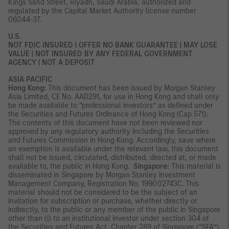
Kings Sand Street, Riyadh, Saudi Arabia, authorized and
regulated by the Capital Market Authority license number
06044-37.
U.S.
NOT FDIC INSURED | OFFER NO BANK GUARANTEE | MAY LOSE
VALUE | NOT INSURED BY ANY FEDERAL GOVERNMENT
AGENCY | NOT A DEPOSIT
ASIA PACIFIC
Hong Kong:
This document has been issued by Morgan Stanley
Asia Limited, CE No. AAD291, for use in Hong Kong and shall only
be made available to “professional investors” as defined under
the Securities and Futures Ordinance of Hong Kong (Cap 571).
The contents of this document have not been reviewed nor
approved by any regulatory authority including the Securities
and Futures Commission in Hong Kong. Accordingly, save where
an exemption is available under the relevant law, this document
shall not be issued, circulated, distributed, directed at, or made
available to, the public in Hong Kong.
Singapore:
This material is
disseminated in Singapore by Morgan Stanley Investment
Management Company, Registration No. 199002743C. This
material should not be considered to be the subject of an
invitation for subscription or purchase, whether directly or
indirectly, to the public or any member of the public in Singapore
other than (i) to an institutional investor under section 304 of
the Securities and Futures Act, Chapter 289 of Singapore (“SFA”),