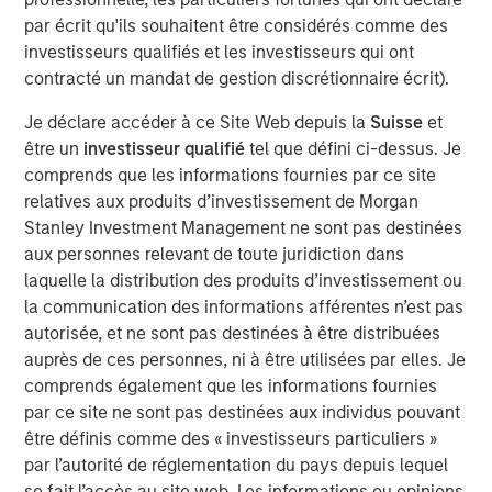
A more benign operating environment has
par écrit qu'ils souhaitent être considérés comme des
commenced after several challenging years.
investisseurs qualifiés et les investisseurs qui ont
contracté un mandat de gestion discrétionnaire écrit).
A strong M&A recovery is also under way,
Je déclare accéder à ce Site Web depuis la
Suisse
et
which is self-reinforcing to PE fundamentals.
être un
investisseur qualifié
tel que défini ci-dessus. Je
PE-backed companies are uniquely positioned
comprends que les informations fournies par ce site
relatives aux produits d’investissement de Morgan
to benefit from AI adoption.
Stanley Investment Management ne sont pas destinées
aux personnes relevant de toute juridiction dans
laquelle la distribution des produits d’investissement ou
We believe the present cycle has several
la communication des informations afférentes n’est pas
more years to run, leading to healthier exits
autorisée, et ne sont pas destinées à être distribuées
and distributions to PE investors.”
auprès de ces personnes, ni à être utilisées par elles. Je
comprends également que les informations fournies
What We Are Seeing
par ce site ne sont pas destinées aux individus pouvant
As we enter 2026, private equity is at a key inflection
être définis comme des « investisseurs particuliers »
point as it adapts to lessons learned and rapid pace of
par l’autorité de réglementation du pays depuis lequel
change in the last 12 months. One lesson re-learned is
se fait l’accès au site web. Les informations ou opinions