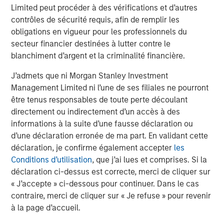
Limited peut procéder à des vérifications et d’autres
Approach to Managing Interest Rates
Anton Heese and Matas Vala explore the
H
contrôles de sécurité requis, afin de remplir les
Quantitative Duration Strategy Model, one of the
h
obligations en vigueur pour les professionnels du
proprietary tools the team uses to enhance their
c
secteur financier destinées à lutter contre le
investment process, as it helps provide structure
d
blanchiment d’argent et la criminalité financière.
and rigour with identifying and processing
l
relevant and important data.
C
J’admets que ni Morgan Stanley Investment
f
Management Limited ni l’une de ses filiales ne pourront
c
être tenus responsables de toute perte découlant
5 AOÛT 2026
5
directement ou indirectement d’un accès à des
informations à la suite d’une fausse déclaration ou
d’une déclaration erronée de ma part. En validant cette
déclaration, je confirme également accepter
les
Conditions d’utilisation
, que j’ai lues et comprises. Si la
déclaration ci-dessus est correcte, merci de cliquer sur
« J’accepte » ci-dessous pour continuer. Dans le cas
RISK CONSIDERATIONS
contraire, merci de cliquer sur « Je refuse » pour revenir
à la page d’accueil.
There is no assurance that a Portfolio will achieve its investment
objective. Portfolios are subject to
market risk
, which is the