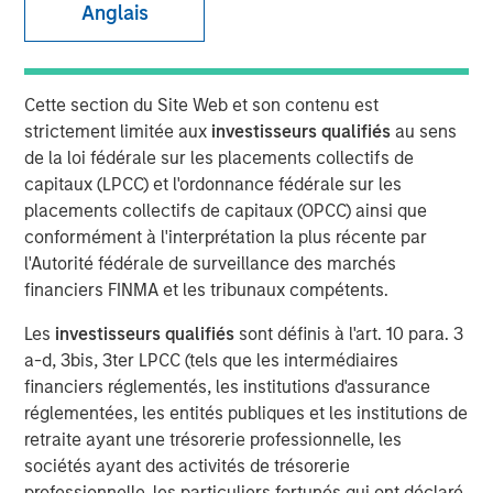
Anglais
27 JUILLET 2022
Cette section du Site Web et son contenu est
strictement limitée aux
investisseurs qualifiés
au sens
The number of mood disorders and suicide-related
de la loi fédérale sur les placements collectifs de
events has increased significantly in the last
capitaux (LPCC) et l'ordonnance fédérale sur les
decade, exacerbated by the stress of modern life
placements collectifs de capitaux (OPCC) ainsi que
and the isolation brought on by COVID. However,
conformément à l'interprétation la plus récente par
there have been no truly new drugs for depression
l'Autorité fédérale de surveillance des marchés
since the 1980s when Prozac and other selective
financiers FINMA et les tribunaux compétents.
serotonin reuptake inhibitors (SSRIs) came to
Les
investisseurs qualifiés
sont définis à l'art. 10 para. 3
market.
a-d, 3bis, 3ter LPCC (tels que les intermédiaires
Psychedelics could fundamental change how
financiers réglementés, les institutions d'assurance
mental health disorders are treated. Instead of
réglementées, les entités publiques et les institutions de
aiming to mask or mute symptoms with chronic
retraite ayant une trésorerie professionnelle, les
drug intake, like SSRIs, psychedelic-assisted
sociétés ayant des activités de trésorerie
therapy can change a patient’s basic outlook on life
professionnelle, les particuliers fortunés qui ont déclaré