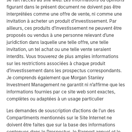
figurant dans le présent document ne doivent pas être
Idées liées
interprétées comme une offre de vente, ni comme une
invitation à acheter un produit d’investissement. Par
CONSILIENT OBSERVER
ailleurs, ces produits d’investissement ne peuvent être
The Wisdom of Crowds in Markets: Crowd
proposés ou vendus à une personne relevant d’une
Behavior in Prediction, Betting, and Stock
juridiction dans laquelle une telle offre, une telle
Markets
invitation, un tel achat ou une telle vente seraient
interdits. Vous trouverez de plus amples informations
ARTICLE
sur les restrictions associées à chaque produit
AI in Active Fund Management: The State of
d’investissement dans les prospectus correspondants.
Adoption in 2026
Je comprends également que Morgan Stanley
Investment Management ne garantit ni n’affirme que les
informations fournies par ce site web sont exactes,
CONSILIENT OBSERVER
complètes ou adaptées à un usage particulier
Opportunities and Expectations: The Present
Les demandes de souscription d'actions de l'un des
Value of Growth Opportunities in Valuation
Compartiments mentionnés sur le Site Internet ne
doivent être faites que sur la base des informations
contenues dans le Prospectus, le Rapport annuel et le