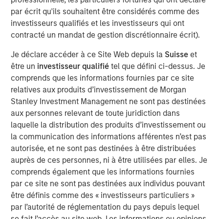
over the course of one to a handful of sessions.
par écrit qu'ils souhaitent être considérés comme des
investisseurs qualifiés et les investisseurs qui ont
Beyond mental illness, psychedelics could offer a
contracté un mandat de gestion discrétionnaire écrit).
physiologically safe and non-addictive alternative
treatment for multiple indications including pain-
Je déclare accéder à ce Site Web depuis la
Suisse
et
related conditions.
être un
investisseur qualifié
tel que défini ci-dessus. Je
comprends que les informations fournies par ce site
relatives aux produits d’investissement de Morgan
Stanley Investment Management ne sont pas destinées
Click on the PDF to read the full report.
aux personnes relevant de toute juridiction dans
laquelle la distribution des produits d’investissement ou
Télécharger le PDF
la communication des informations afférentes n’est pas
autorisée, et ne sont pas destinées à être distribuées
auprès de ces personnes, ni à être utilisées par elles. Je
Counterpoint Global
comprends également que les informations fournies
Counterpoint Global’s culture fosters collaboration,
par ce site ne sont pas destinées aux individus pouvant
creativity, continued development and differentiated
être définis comme des « investisseurs particuliers »
thinking.
par l’autorité de réglementation du pays depuis lequel
se fait l’accès au site web. Les informations ou opinions