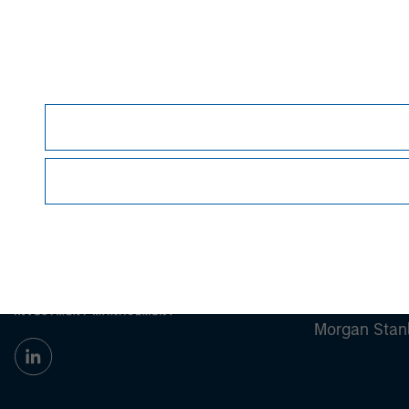
required or observing any other formality whic
This material is a general communication, whic
sell specific securities, or to adopt any partic
individual investors.
Any performance quoted represents past perf
possible loss of principal.
Prior to making any investment decision, inve
important disclosures, refer to the
.
article PDF
Morgan Stan
Morgan Stan