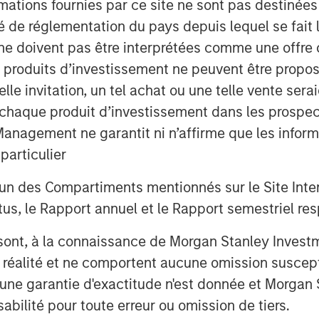
mations fournies par ce site ne sont pas destinée
, far higher energy density,
ité de réglementation du pays depuis lequel se fait
and location constraints.
ne doivent pas être interprétées comme une offre 
es produits d’investissement ne peuvent être prop
mercialization is possible.
telle invitation, un tel achat ou une telle vente ser
help meet increasing global
 à chaque produit d’investissement dans les prosp
ance on carbon-intensive energy
agement ne garantit ni n’affirme que les informa
nergy sector.
articulier
un des Compartiments mentionnés sur le Site Intern
rt.
, le Rapport annuel et le Rapport semestriel respe
b sont, à la connaissance de Morgan Stanley Inve
la réalité et ne comportent aucune omission suscepti
ucune garantie d'exactitude n'est donnée et Morga
bilité pour toute erreur ou omission de tiers.