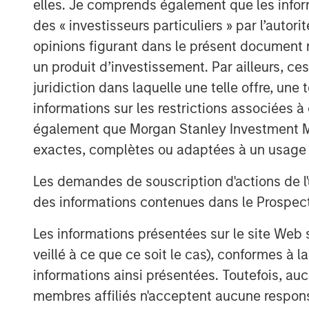
elles. Je comprends également que les infor
including reliable baseload power
des « investisseurs particuliers » par l’autor
minimal waste, and reduced land 
opinions figurant dans le présent document 
un produit d’investissement. Par ailleurs, c
Key challenges remain before com
juridiction dans laquelle une telle offre, une 
However, if realized, fusion may 
informations sur les restrictions associées
electricity demands, reduce reli
également que Morgan Stanley Investment Man
sources and reshape the global e
exactes, complètes ou adaptées à un usage p
Les demandes de souscription d'actions de l'
Click on the PDF to read the full repo
des informations contenues dans le Prospectus
Les informations présentées sur le site We
Télécharger le PDF
veillé à ce que ce soit le cas), conformes à 
informations ainsi présentées. Toutefois, a
membres affiliés n'acceptent aucune responsa