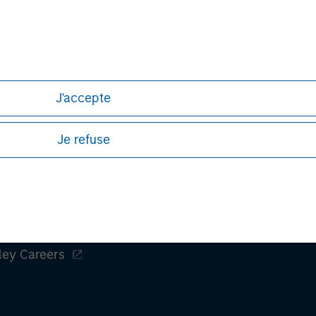
h needs to be observed in that country.
h is not impartial, is for informational and educational purpo
ular investment strategy. Information does not address financial
ormance.
Past performance does not guarantee future results
J'accepte
stors should carefully review the strategy’s relevant offeri
Je refuse
ley
ley Careers