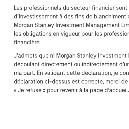
To hear more on this topic, join Sash
Les professionnels du secteur financier sont
engaging webinar on September 25,
d’investissement à des fins de blanchiment 
Morgan Stanley Investment Management Limited
Register Now
les obligations en vigueur pour les professio
financière.
J’admets que ni Morgan Stanley Investment M
découlant directement ou indirectement d’un 
A
ma part. En validant cette déclaration, je 
déclaration ci-dessus est correcte, merci de 
« Je refuse » pour revenir à la page d’accueil