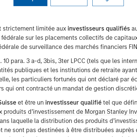
t strictement limitée aux
investisseurs qualifiés
au
e fédérale sur les placements collectifs de capit
té fédérale de surveillance des marchés financiers 
rt. 10 para. 3 a-d, 3bis, 3ter LPCC (tels que les int
ités publiques et les institutions de retraite ayant
powers the sun, is seen as a pivotal
lle, les particuliers fortunés qui ont déclaré par 
ually unlimited, clean, and safe
urs qui ont contracté un mandat de gestion discrétio
ion valuation by 2050.
Suisse
et être un
investisseur qualifié
tel que défi
 enabling technologies, strong
 aux produits d’investissement de Morgan Stanley
y demands has sparked greater
dans laquelle la distribution des produits d’inves
d commercialization timelines.
et ne sont pas destinées à être distribuées auprès 
over renewables and fossil fuels