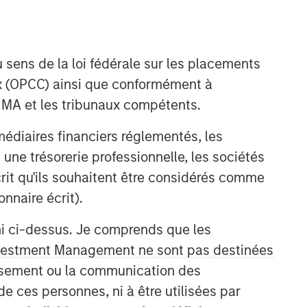
 sens de la loi fédérale sur les placements
aux (OPCC) ainsi que conformément à
FINMA et les tribunaux compétents.
ermédiaires financiers réglementés, les
Counterpoint Global
 une trésorerie professionnelle, les sociétés
écrit qu'ils souhaitent être considérés comme
Counterpoint Global’s culture fosters
nnaire écrit).
collaboration, creativity, continued
development and differentiated
ni ci-dessus. Je comprends que les
thinking.
 Investment Management ne sont pas destinées
tissement ou la communication des
Idées liées
de ces personnes, ni à être utilisées par
EDGE