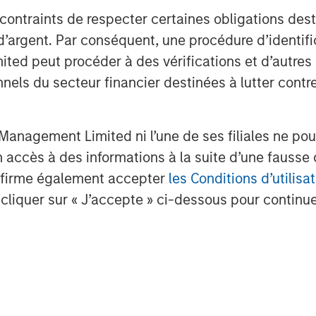
a Cohen and Josh Jarrett for an
 contraints de respecter certaines obligations dest
 2025.
d’argent. Par conséquent, une procédure d’identifi
 peut procéder à des vérifications et d’autres co
nnels du secteur financier destinées à lutter contre
anagement Limited ni l’une de ses filiales ne pou
accès à des informations à la suite d’une fausse 
nalyses mises en ava
confirme également accepter
les Conditions d’utilisat
cliquer sur « J’accepte » ci-dessous pour continuer
.