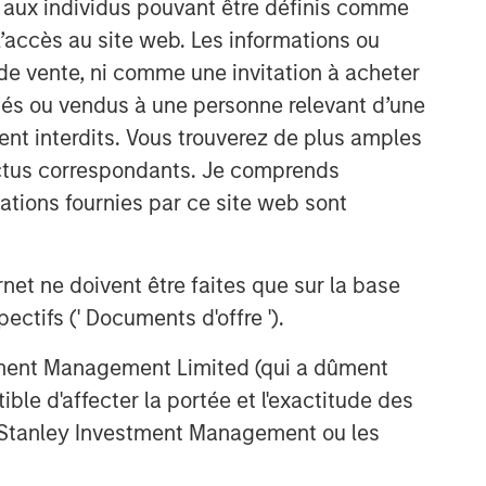
s aux individus pouvant être définis comme
EDGE: Embodied AI and the
 l’accès au site web. Les informations ou
Rise of Humanoid Robots
de vente, ni comme une invitation à acheter
osés ou vendus à une personne relevant d’une
EDGE
aient interdits. Vous trouverez de plus amples
ectus correspondants. Je comprends
Driving Change: Autonomous
Vehicles Revisited
tions fournies par ce site web sont
CONSILIENT OBSERVER
et ne doivent être faites que sur la base
The Wisdom of Crowds in
ctifs (' Documents d'offre ').
Markets: Crowd Behavior in
Prediction, Betting, and Stock
stment Management Limited (qui a dûment
Markets
ble d'affecter la portée et l'exactitude des
n Stanley Investment Management ou les