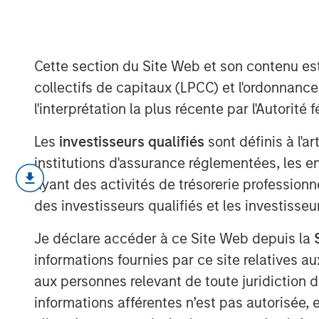
Fusion
Cette section du Site Web et son contenu es
02 SEPTEMBRE 2025
collectifs de capitaux (LPCC) et l'ordonnanc
l'interprétation la plus récente par l'Autori
Les
investisseurs qualifiés
sont définis à l'a
institutions d'assurance réglementées, les ent
Nuclear fusion, the process that 
ayant des activités de trésorerie professionne
breakthrough that could offer virt
des investisseurs qualifiés et les investisse
energy with a potential $40 trill
Je déclare accéder à ce Site Web depuis la
Scientific progress, advances in
informations fournies par ce site relatives
policy support and rising energ
aux personnes relevant de toute juridiction 
interest in fusion and accelerate
informations afférentes n’est pas autorisée, 
Fusion may offer key advantages 