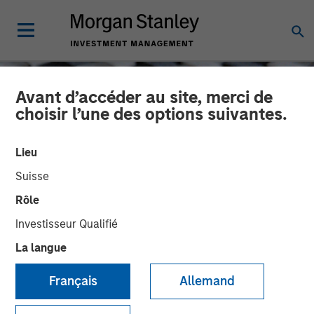
Avant d’accéder au site, merci de
choisir l’une des options suivantes.
Lieu
Suisse
Rôle
Investisseur Qualifié
La langue
CONSILIENT OBSERVER
INSIGHTS
Français
Allemand
Which One Is It? Equity
Issuance and Retirement