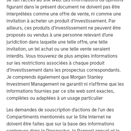
Télécharger le PDF
figurant dans le présent document ne doivent pas être
interprétées comme une offre de vente, ni comme une
invitation à acheter un produit d’investissement. Par
Counterpoint Global
ailleurs, ces produits d’investissement ne peuvent être
proposés ou vendus à une personne relevant d’une
Counterpoint Global’s culture fosters collaboration,
juridiction dans laquelle une telle offre, une telle
creativity, continued development and differentiated
invitation, un tel achat ou une telle vente seraient
thinking.
interdits. Vous trouverez de plus amples informations
sur les restrictions associées à chaque produit
Idées liées
d’investissement dans les prospectus correspondants.
Je comprends également que Morgan Stanley
CONSILIENT OBSERVER
Investment Management ne garantit ni n’affirme que les
The Wisdom of Crowds in Markets: Crowd
informations fournies par ce site web sont exactes,
Behavior in Prediction, Betting, and Stock
complètes ou adaptées à un usage particulier
Markets
Les demandes de souscription d'actions de l'un des
CONSILIENT OBSERVER
Compartiments mentionnés sur le Site Internet ne
doivent être faites que sur la base des informations
Opportunities and Expectations: The Present
contenues dans le Prospectus, le Rapport annuel et le