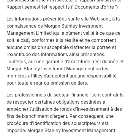
Value of Growth Opportunities in Valuation
Rapport semestriel respectifs (' Documents d'offre ').
Les informations présentées sur le site Web sont, à la
CONSILIENT OBSERVER
connaissance de Morgan Stanley Investment
Bayes and Base Rates 2.0: How History Can
Management Limited (qui a dûment veillé à ce que ce
Guide Our Assessment of the Future
soit le cas), conformes à la réalité et ne comportent
aucune omission susceptible d'affecter la portée et
l'exactitude des informations ainsi présentées.
Toutefois, aucune garantie d'exactitude n'est donnée et
The Authors
Morgan Stanley Investment Management ou les
membres affiliés n'acceptent aucune responsabilité
pour toute erreur ou omission de tiers.
Les professionnels du secteur financier sont contraints
de respecter certaines obligations destinées à
Michael Mauboussin
empêcher l’utilisation de fonds d’investissement à des
Managing Director
fins de blanchiment d’argent. Par conséquent, une
procédure d’identification des souscripteurs est
imposée. Morgan Stanley Investment Management