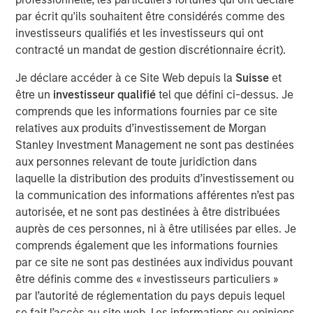
is relevant for corporate leaders and investors who
par écrit qu'ils souhaitent être considérés comme des
think carefully about capital allocation.
investisseurs qualifiés et les investisseurs qui ont
contracté un mandat de gestion discrétionnaire écrit).
We segregate companies into those that are above
and below the median in issuance via stock-based
Je déclare accéder à ce Site Web depuis la
Suisse
et
compensation and in share buybacks, and we then
être un
investisseur qualifié
tel que défini ci-dessus. Je
examine the shareholder returns in each of the
comprends que les informations fournies par ce site
quadrants.
relatives aux produits d’investissement de Morgan
Stanley Investment Management ne sont pas destinées
The returns for the stocks of companies issuing
aux personnes relevant de toute juridiction dans
stock have been substandard, and the returns have
laquelle la distribution des produits d’investissement ou
been attractive for those that retire stock, on
la communication des informations afférentes n’est pas
average.
autorisée, et ne sont pas destinées à être distribuées
auprès de ces personnes, ni à être utilisées par elles. Je
Executives who both issue and retire stock at the
comprends également que les informations fournies
same time may fail the central goal of capital
par ce site ne sont pas destinées aux individus pouvant
allocation, which is to buy low and sell high. Which
être définis comme des « investisseurs particuliers »
one is it?
par l’autorité de réglementation du pays depuis lequel
se fait l’accès au site web. Les informations ou opinions