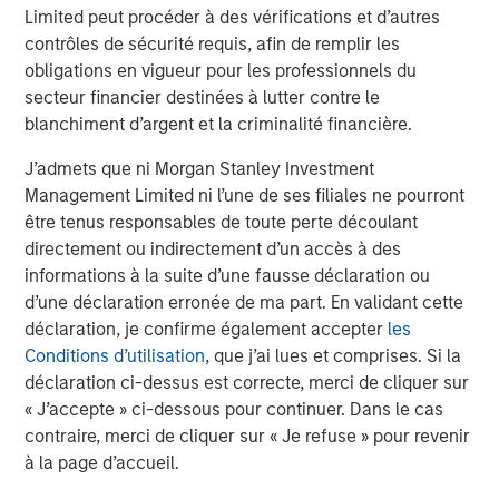
Dan Callahan, CFA
Limited peut procéder à des vérifications et d’autres
Vice President
contrôles de sécurité requis, afin de remplir les
obligations en vigueur pour les professionnels du
secteur financier destinées à lutter contre le
blanchiment d’argent et la criminalité financière.
J’admets que ni Morgan Stanley Investment
Analyses mises en avant
Management Limited ni l’une de ses filiales ne pourront
être tenus responsables de toute perte découlant
directement ou indirectement d’un accès à des
informations à la suite d’une fausse déclaration ou
d’une déclaration erronée de ma part. En validant cette
déclaration, je confirme également accepter
les
Conditions d’utilisation
, que j’ai lues et comprises. Si la
déclaration ci-dessus est correcte, merci de cliquer sur
« J’accepte » ci-dessous pour continuer. Dans le cas
contraire, merci de cliquer sur « Je refuse » pour revenir
à la page d’accueil.
ARTICLE
T