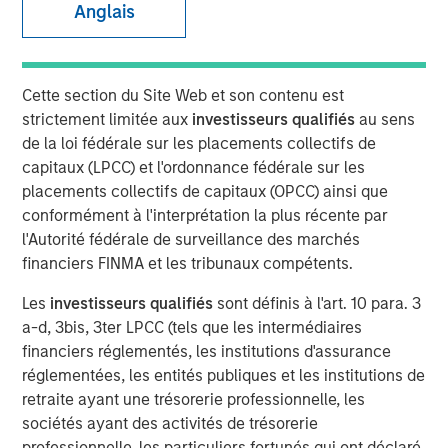
Anglais
24 JUILLET 2024
Cette section du Site Web et son contenu est
strictement limitée aux
investisseurs qualifiés
au sens
de la loi fédérale sur les placements collectifs de
The Authors
capitaux (LPCC) et l'ordonnance fédérale sur les
placements collectifs de capitaux (OPCC) ainsi que
Michael Mauboussin
conformément à l'interprétation la plus récente par
Managing Director
l'Autorité fédérale de surveillance des marchés
financiers FINMA et les tribunaux compétents.
Dan Callahan, CFA
Vice President
Les
investisseurs qualifiés
sont définis à l'art. 10 para. 3
a-d, 3bis, 3ter LPCC (tels que les intermédiaires
financiers réglementés, les institutions d'assurance
réglementées, les entités publiques et les institutions de
retraite ayant une trésorerie professionnelle, les
This report reflects on companies that both issue
sociétés ayant des activités de trésorerie
and retire shares around the same time, a topic that
professionnelle, les particuliers fortunés qui ont déclaré