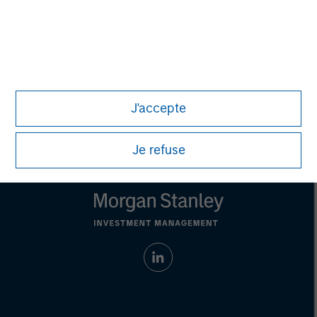
address financial objectives, situation or specific needs of
individual investors.
Any charts and graphs provided are for illustrative purposes
only. Any performance quoted represents past performance.
Past performance does not guarantee future results.
All
investments involve risks, including the possible loss of
principal.
J'accepte
For the complete content and important disclosures, refer to
the
article pdf
.
Je refuse