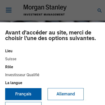
Avant d’accéder au site, merci de
choisir l’une des options suivantes.
Lieu
Suisse
Rôle
Investisseur Qualifié
La langue
CONSILIENT OBSERVER
INSIGHTS
Français
Allemand
Increasing Returns:
Identifying Forms of