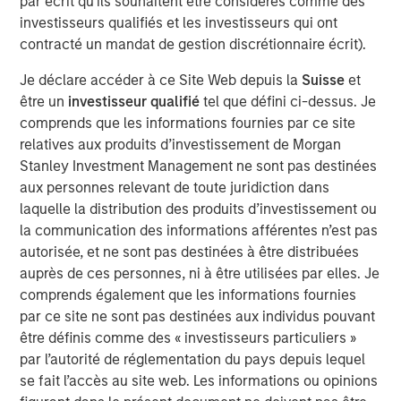
par écrit qu'ils souhaitent être considérés comme des
investisseurs qualifiés et les investisseurs qui ont
We review five areas of micro- and
contracté un mandat de gestion discrétionnaire écrit).
macroeconomics where the concept of increasing
Je déclare accéder à ce Site Web depuis la
Suisse
et
returns applies and attempt to show why they are
être un
investisseur qualifié
tel que défini ci-dessus. Je
relevant to investors today.
comprends que les informations fournies par ce site
Increasing returns describes cases when a marginal
relatives aux produits d’investissement de Morgan
investment generates an output above the average
Stanley Investment Management ne sont pas destinées
and shows up as rising returns on invested capital
aux personnes relevant de toute juridiction dans
and high market share.
laquelle la distribution des produits d’investissement ou
la communication des informations afférentes n’est pas
The forms of increasing returns tend to overlap and
autorisée, et ne sont pas destinées à être distribuées
are useful to understand in the context of industry
auprès de ces personnes, ni à être utilisées par elles. Je
formation, market structure, international trade, and
comprends également que les informations fournies
economic growth.
par ce site ne sont pas destinées aux individus pouvant
être définis comme des « investisseurs particuliers »
Most forms of increasing returns are deeply
par l’autorité de réglementation du pays depuis lequel
intertwined with the rise of intangible assets, which
se fait l’accès au site web. Les informations ou opinions
can scale faster than tangible ones but are also