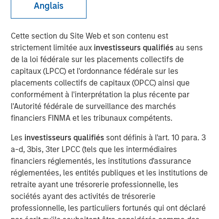
Anglais
Increasing Returns and
What Drives Them
Cette section du Site Web et son contenu est
strictement limitée aux
investisseurs qualifiés
au sens
de la loi fédérale sur les placements collectifs de
31 JANVIER 2024
capitaux (LPCC) et l'ordonnance fédérale sur les
placements collectifs de capitaux (OPCC) ainsi que
conformément à l'interprétation la plus récente par
The Authors
l'Autorité fédérale de surveillance des marchés
financiers FINMA et les tribunaux compétents.
Michael Mauboussin
Les
investisseurs qualifiés
sont définis à l'art. 10 para. 3
Managing Director
a-d, 3bis, 3ter LPCC (tels que les intermédiaires
financiers réglementés, les institutions d'assurance
Dan Callahan, CFA
réglementées, les entités publiques et les institutions de
Vice President
retraite ayant une trésorerie professionnelle, les
sociétés ayant des activités de trésorerie
professionnelle, les particuliers fortunés qui ont déclaré