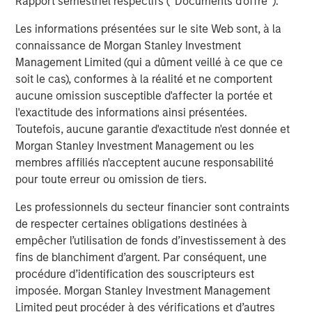
Rapport semestriel respectifs (' Documents d'offre ').
Opportunities and Expectations: The Present
Les informations présentées sur le site Web sont, à la
Value of Growth Opportunities in Valuation
connaissance de Morgan Stanley Investment
Management Limited (qui a dûment veillé à ce que ce
soit le cas), conformes à la réalité et ne comportent
CONSILIENT OBSERVER
aucune omission susceptible d'affecter la portée et
Bayes and Base Rates 2.0: How History Can
l'exactitude des informations ainsi présentées.
Guide Our Assessment of the Future
Toutefois, aucune garantie d'exactitude n'est donnée et
Morgan Stanley Investment Management ou les
membres affiliés n'acceptent aucune responsabilité
pour toute erreur ou omission de tiers.
The Authors
Les professionnels du secteur financier sont contraints
de respecter certaines obligations destinées à
empêcher l’utilisation de fonds d’investissement à des
fins de blanchiment d’argent. Par conséquent, une
procédure d’identification des souscripteurs est
Michael Mauboussin
imposée. Morgan Stanley Investment Management
Managing Director
Limited peut procéder à des vérifications et d’autres