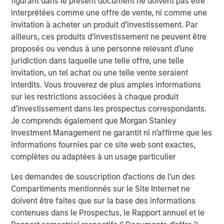
figurant dans le présent document ne doivent pas être
harder to protect.
interprétées comme une offre de vente, ni comme une
invitation à acheter un produit d’investissement. Par
Télécharger le PDF
ailleurs, ces produits d’investissement ne peuvent être
proposés ou vendus à une personne relevant d’une
juridiction dans laquelle une telle offre, une telle
Counterpoint Global
invitation, un tel achat ou une telle vente seraient
Counterpoint Global’s culture fosters collaboration,
interdits. Vous trouverez de plus amples informations
creativity, continued development and differentiated
sur les restrictions associées à chaque produit
thinking.
d’investissement dans les prospectus correspondants.
Je comprends également que Morgan Stanley
Investment Management ne garantit ni n’affirme que les
Idées liées
informations fournies par ce site web sont exactes,
CONSILIENT OBSERVER
complètes ou adaptées à un usage particulier
The Wisdom of Crowds in Markets: Crowd
Les demandes de souscription d'actions de l'un des
Behavior in Prediction, Betting, and Stock
Compartiments mentionnés sur le Site Internet ne
Markets
doivent être faites que sur la base des informations
contenues dans le Prospectus, le Rapport annuel et le
CONSILIENT OBSERVER