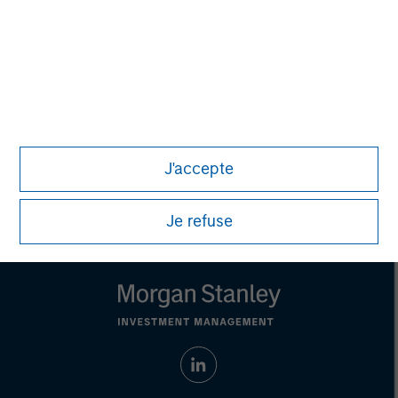
recommendation to purchase or sell specific securities, or to
adopt any particular investment strategy. Information does not
address financial objectives, situation or specific needs of
individual investors.
Any charts and graphs provided are for illustrative purposes
only. Any performance quoted represents past performance.
Past performance does not guarantee future results.
All
investments involve risks, including the possible loss of
principal.
J'accepte
For the complete content and important disclosures, refer to
the
article pdf
.
Je refuse