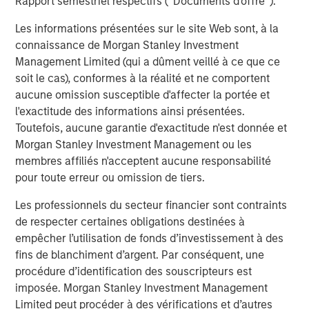
Bayes and Base Rates 2.0: How History Can
Rapport semestriel respectifs (' Documents d'offre ').
Guide Our Assessment of the Future
Les informations présentées sur le site Web sont, à la
connaissance de Morgan Stanley Investment
Management Limited (qui a dûment veillé à ce que ce
soit le cas), conformes à la réalité et ne comportent
The Authors
aucune omission susceptible d'affecter la portée et
l'exactitude des informations ainsi présentées.
Toutefois, aucune garantie d'exactitude n'est donnée et
Morgan Stanley Investment Management ou les
membres affiliés n'acceptent aucune responsabilité
Michael Mauboussin
pour toute erreur ou omission de tiers.
Managing Director
Les professionnels du secteur financier sont contraints
de respecter certaines obligations destinées à
empêcher l’utilisation de fonds d’investissement à des
Dan Callahan, CFA
fins de blanchiment d’argent. Par conséquent, une
Vice President
procédure d’identification des souscripteurs est
imposée. Morgan Stanley Investment Management
Limited peut procéder à des vérifications et d’autres