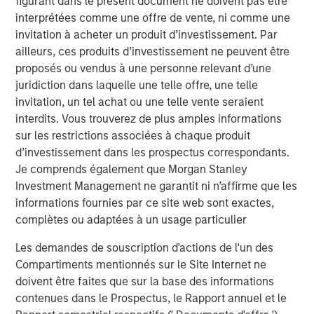
figurant dans le présent document ne doivent pas être
Counterpoint Global’s culture fosters collaboration,
interprétées comme une offre de vente, ni comme une
creativity, continued development and differentiated
invitation à acheter un produit d’investissement. Par
thinking.
ailleurs, ces produits d’investissement ne peuvent être
proposés ou vendus à une personne relevant d’une
Idées liées
juridiction dans laquelle une telle offre, une telle
invitation, un tel achat ou une telle vente seraient
CONSILIENT OBSERVER
interdits. Vous trouverez de plus amples informations
sur les restrictions associées à chaque produit
The Wisdom of Crowds in Markets: Crowd
d’investissement dans les prospectus correspondants.
Behavior in Prediction, Betting, and Stock
Je comprends également que Morgan Stanley
Markets
Investment Management ne garantit ni n’affirme que les
CONSILIENT OBSERVER
informations fournies par ce site web sont exactes,
complètes ou adaptées à un usage particulier
Opportunities and Expectations: The Present
Value of Growth Opportunities in Valuation
Les demandes de souscription d'actions de l'un des
Compartiments mentionnés sur le Site Internet ne
doivent être faites que sur la base des informations
CONSILIENT OBSERVER
contenues dans le Prospectus, le Rapport annuel et le