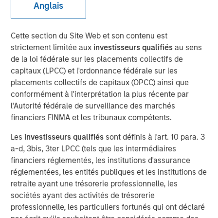
Anglais
16 MARS 2022
Cette section du Site Web et son contenu est
strictement limitée aux
investisseurs qualifiés
au sens
The Authors
de la loi fédérale sur les placements collectifs de
capitaux (LPCC) et l'ordonnance fédérale sur les
Michael Mauboussin
placements collectifs de capitaux (OPCC) ainsi que
Managing Director
conformément à l'interprétation la plus récente par
l'Autorité fédérale de surveillance des marchés
Dan Callahan, CFA
financiers FINMA et les tribunaux compétents.
Vice President
Les
investisseurs qualifiés
sont définis à l'art. 10 para. 3
a-d, 3bis, 3ter LPCC (tels que les intermédiaires
financiers réglementés, les institutions d'assurance
réglementées, les entités publiques et les institutions de
Information as a Basis for Improvement
retraite ayant une trésorerie professionnelle, les
sociétés ayant des activités de trésorerie
Continuous process improvement is essential to
professionnelle, les particuliers fortunés qui ont déclaré
achieving outstanding long-term outcomes.