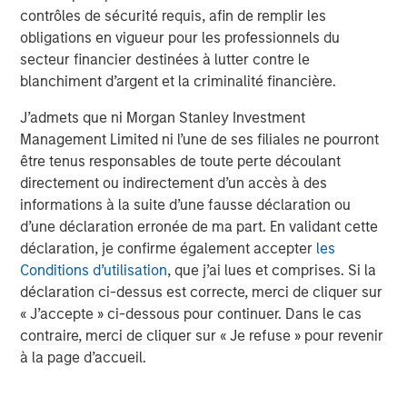
contrôles de sécurité requis, afin de remplir les
obligations en vigueur pour les professionnels du
Analyses mises en avant
secteur financier destinées à lutter contre le
blanchiment d’argent et la criminalité financière.
J’admets que ni Morgan Stanley Investment
Management Limited ni l’une de ses filiales ne pourront
être tenus responsables de toute perte découlant
directement ou indirectement d’un accès à des
informations à la suite d’une fausse déclaration ou
d’une déclaration erronée de ma part. En validant cette
déclaration, je confirme également accepter
les
Conditions d’utilisation
, que j’ai lues et comprises. Si la
déclaration ci-dessus est correcte, merci de cliquer sur
ARTICLE
A
« J’accepte » ci-dessous pour continuer. Dans le cas
contraire, merci de cliquer sur « Je refuse » pour revenir
Real Estate Midyear Outlook:
T
à la page d’accueil.
Constructive Amid Fluid Backdrop
St
A
The current macroenvironment remains resilient
A