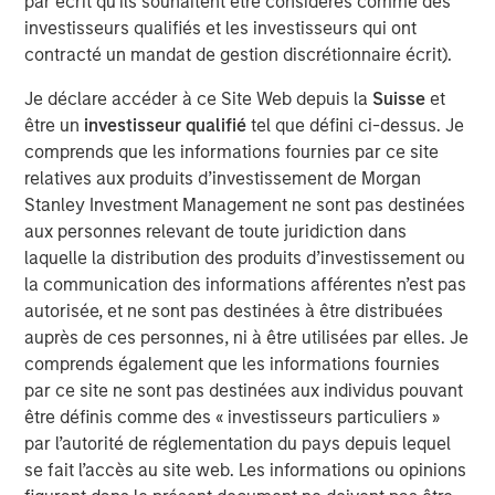
par écrit qu'ils souhaitent être considérés comme des
investisseurs qualifiés et les investisseurs qui ont
Receiving timely and accurate feedback—
contracté un mandat de gestion discrétionnaire écrit).
information used as a basis for improvement—can
enhance the process and make you a better
Je déclare accéder à ce Site Web depuis la
Suisse
et
forecaster.
être un
investisseur qualifié
tel que défini ci-dessus. Je
comprends que les informations fournies par ce site
We discuss multiple facets of process
relatives aux produits d’investissement de Morgan
improvement, including getting the right people and
Stanley Investment Management ne sont pas destinées
helping them thrive, the role of organizational
aux personnes relevant de toute juridiction dans
structure in fostering good decision making, and
laquelle la distribution des produits d’investissement ou
specific mechanisms to sharpen execution.
la communication des informations afférentes n’est pas
We draw on principles from other fields but focus
autorisée, et ne sont pas destinées à être distribuées
primarily on the investment management industry.
auprès de ces personnes, ni à être utilisées par elles. Je
comprends également que les informations fournies
par ce site ne sont pas destinées aux individus pouvant
Télécharger le PDF
être définis comme des « investisseurs particuliers »
par l’autorité de réglementation du pays depuis lequel
Counterpoint Global
se fait l’accès au site web. Les informations ou opinions