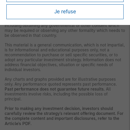
may not be used by them for any purpose whatsoever. It
expresses no views as to the suitability of the investments
described herein to the individual circumstances of any recipient
Je refuse
or otherwise. It is the responsibility of every person reading this
material to fully observe the laws of any relevant country,
including obtaining any governmental or other consent which
may be required or observing any other formality which needs to
be observed in that country.
This material is a general communication, which is not impartial,
is for informational and educational purposes only, not a
recommendation to purchase or sell specific securities, or to
adopt any particular investment strategy. Information does not
address financial objectives, situation or specific needs of
individual investors.
Any charts and graphs provided are for illustrative purposes
only. Any performance quoted represents past performance.
Past performance does not guarantee future results.
All
investments involve risks, including the possible loss of
principal.
Prior to making any investment decision, investors should
carefully review the strategy's relevant offering document. For
the complete content and important disclosures, refer to the
Article's PDF
.