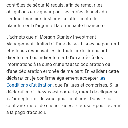
asset classes with high breadth.
contrôles de sécurité requis, afin de remplir les
obligations en vigueur pour les professionnels du
secteur financier destinées à lutter contre le
Display 1: Higher Dispersion Allows for
blanchiment d’argent et la criminalité financière.
Enhanced Expression of Skill Across Asset
Classes
J’admets que ni Morgan Stanley Investment
Management Limited ni l’une de ses filiales ne pourront
être tenus responsables de toute perte découlant
directement ou indirectement d’un accès à des
informations à la suite d’une fausse déclaration ou
d’une déclaration erronée de ma part. En validant cette
déclaration, je confirme également accepter
les
Conditions d’utilisation
, que j’ai lues et comprises. Si la
déclaration ci-dessus est correcte, merci de cliquer sur
« J’accepte » ci-dessous pour continuer. Dans le cas
contraire, merci de cliquer sur « Je refuse » pour revenir
à la page d’accueil.
Source: Joop Huij and Simon Lansdorp, “Mutual Fund
Performance Persistence, Market Efficiency, and Breadth,”
Working Paper, October 25, 2012.