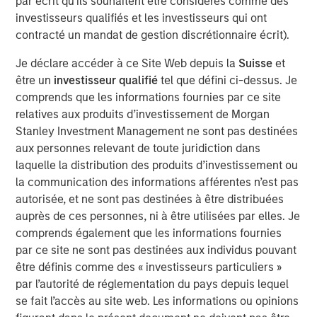
par écrit qu'ils souhaitent être considérés comme des
without opportunity.” Having skill at an activity tends to be
investisseurs qualifiés et les investisseurs qui ont
a good thing, but for skill to have a payoff there has to be
contracté un mandat de gestion discrétionnaire écrit).
opportunity. The winning formula is the combination of
Je déclare accéder à ce Site Web depuis la
Suisse
et
skill and the opportunity to express it.
être un
investisseur qualifié
tel que défini ci-dessus. Je
An investor’s excess return equals skill times opportunity.
comprends que les informations fournies par ce site
1
More formally,
it is
relatives aux produits d’investissement de Morgan
Stanley Investment Management ne sont pas destinées
Information Ratio = Information Coefficient ∗ √𝐵𝑟𝑒𝑎𝑑𝑡ℎ
aux personnes relevant de toute juridiction dans
laquelle la distribution des produits d’investissement ou
Information ratio (IR) measures the return of a portfolio
la communication des informations afférentes n’est pas
adjusted for risk by dividing the portfolio’s excess return
autorisée, et ne sont pas destinées à être distribuées
versus a benchmark by the tracking error. Information
auprès de ces personnes, ni à être utilisées par elles. Je
coefficient (IC) is the average correlation between
comprends également que les informations fournies
forecasts and outcomes. And breadth (BR) is the number
par ce site ne sont pas destinées aux individus pouvant
of independent opportunities for investments that offer
être définis comme des « investisseurs particuliers »
excess returns over a period. Breadth tends to be related
par l’autorité de réglementation du pays depuis lequel
to the dispersion of asset returns.
se fait l’accès au site web. Les informations ou opinions
Two essential themes for investors come out of a