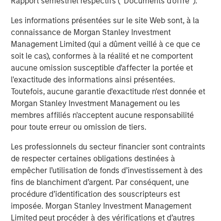
Rapport semestriel respectifs (' Documents d'offre ').
To quantify opportunity, we look at dispersion. Dispersion
Les informations présentées sur le site Web sont, à la
measures the range of returns for a group of stocks.
connaissance de Morgan Stanley Investment
Generating a return in excess of the benchmark is really
Management Limited (qui a dûment veillé à ce que ce
hard if the gains or losses in the underlying stocks are all
soit le cas), conformes à la réalité et ne comportent
very similar to those of the benchmark. On the other
aucune omission susceptible d'affecter la portée et
hand, there is a bountiful opportunity to pick the winners,
l'exactitude des informations ainsi présentées.
avoid the losers and create a portfolio that meaningfully
Toutefois, aucune garantie d'exactitude n'est donnée et
beats the benchmark if the dispersion of the constituent
Morgan Stanley Investment Management ou les
stocks is high. Research shows that dispersion is a
membres affiliés n'acceptent aucune responsabilité
reasonable proxy for breadth and that the results for
pour toute erreur ou omission de tiers.
skillful mutual fund managers are better when dispersion
is high.
Les professionnels du secteur financier sont contraints
de respecter certaines obligations destinées à
Display 1
shows the relationship between breadth and the
empêcher l’utilisation de fonds d’investissement à des
gap between winners and losers. The data reveal that it is
fins de blanchiment d’argent. Par conséquent, une
very difficult for a manager to distinguish him or herself
procédure d’identification des souscripteurs est
in an asset class with low breadth and that the gap
imposée. Morgan Stanley Investment Management
between winners and losers is much more pronounced in
Limited peut procéder à des vérifications et d’autres