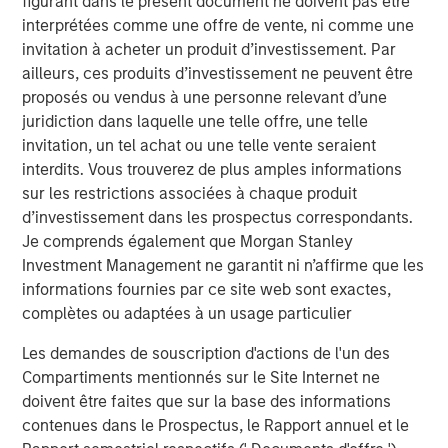
figurant dans le présent document ne doivent pas être
discussion of skill and opportunity sets. First, it is crucial
interprétées comme une offre de vente, ni comme une
to think about your source of edge and to align your
invitation à acheter un produit d’investissement. Par
organization’s process to serve that end. Second, a big
ailleurs, ces produits d’investissement ne peuvent être
part of winning is finding a game that allows you to show
proposés ou vendus à une personne relevant d’une
your skill.
juridiction dans laquelle une telle offre, une telle
invitation, un tel achat ou une telle vente seraient
Investors can express skill in three ways: market timing,
interdits. Vous trouverez de plus amples informations
security selection and position sizing. It’s not how often
sur les restrictions associées à chaque produit
you are right that matters; it’s how much money you
d’investissement dans les prospectus correspondants.
make when you’re right versus how much money you
Je comprends également que Morgan Stanley
lose when you’re wrong.
Investment Management ne garantit ni n’affirme que les
informations fournies par ce site web sont exactes,
But all the skill in the world is useless if there is no
complètes ou adaptées à un usage particulier
opportunity. There are a few ways this can happen. First,
a skillful participant does not get to play the game, a
Les demandes de souscription d'actions de l'un des
result of capital or other constraints. Second, the cost to
Compartiments mentionnés sur le Site Internet ne
play may be too high due to arbitrage costs. Finally, skill
doivent être faites que sur la base des informations
is obscured if the opportunity does not offer
contenues dans le Prospectus, le Rapport annuel et le
differentiated payoffs.