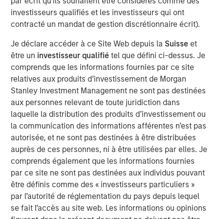
par écrit qu'ils souhaitent être considérés comme des
investisseurs qualifiés et les investisseurs qui ont
The cost of capital is a measure of both expected
contracté un mandat de gestion discrétionnaire écrit).
return and the discount rate. For example, investors
discount future free cash flows at the WACC to
Je déclare accéder à ce Site Web depuis la
Suisse
et
come up with a present value in a discounted cash
être un
investisseur qualifié
tel que défini ci-dessus. Je
flow model.
comprends que les informations fournies par ce site
relatives aux produits d’investissement de Morgan
Our goal is to find a figure that reflects opportunity
Stanley Investment Management ne sont pas destinées
cost sensibly, is economically sound, and provides
aux personnes relevant de toute juridiction dans
the investor and businessperson with a solution to
laquelle la distribution des produits d’investissement ou
apply to the problem.
la communication des informations afférentes n’est pas
We recommend settling on a sensible cost of
autorisée, et ne sont pas destinées à être distribuées
capital and then allocating the bulk of analytical
auprès de ces personnes, ni à être utilisées par elles. Je
time and attention to thinking about the potential
comprends également que les informations fournies
paths of future cash flows.
par ce site ne sont pas destinées aux individus pouvant
être définis comme des « investisseurs particuliers »
par l’autorité de réglementation du pays depuis lequel
Télécharger le PDF
se fait l’accès au site web. Les informations ou opinions