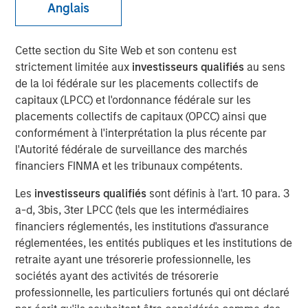
Anglais
15 FÉVRIER 2023
Cette section du Site Web et son contenu est
strictement limitée aux
investisseurs qualifiés
au sens
The Authors
de la loi fédérale sur les placements collectifs de
capitaux (LPCC) et l'ordonnance fédérale sur les
Michael Mauboussin
placements collectifs de capitaux (OPCC) ainsi que
Managing Director
conformément à l'interprétation la plus récente par
l'Autorité fédérale de surveillance des marchés
Dan Callahan, CFA
financiers FINMA et les tribunaux compétents.
Vice President
Les
investisseurs qualifiés
sont définis à l'art. 10 para. 3
a-d, 3bis, 3ter LPCC (tels que les intermédiaires
financiers réglementés, les institutions d'assurance
réglementées, les entités publiques et les institutions de
A Practical Guide to Measuring Opportunity Cost
retraite ayant une trésorerie professionnelle, les
sociétés ayant des activités de trésorerie
This is a practical guide to estimating the weighted
professionnelle, les particuliers fortunés qui ont déclaré
average cost of capital (WACC) for a company.