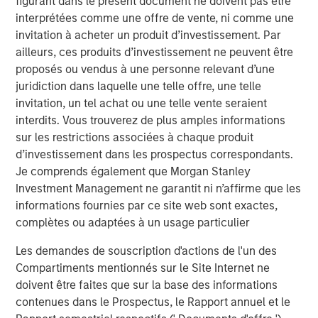
figurant dans le présent document ne doivent pas être
Counterpoint Global
interprétées comme une offre de vente, ni comme une
invitation à acheter un produit d’investissement. Par
Counterpoint Global’s culture fosters collaboration,
ailleurs, ces produits d’investissement ne peuvent être
creativity, continued development and differentiated
proposés ou vendus à une personne relevant d’une
thinking.
juridiction dans laquelle une telle offre, une telle
invitation, un tel achat ou une telle vente seraient
Idées liées
interdits. Vous trouverez de plus amples informations
sur les restrictions associées à chaque produit
CONSILIENT OBSERVER
d’investissement dans les prospectus correspondants.
Je comprends également que Morgan Stanley
The Wisdom of Crowds in Markets: Crowd
Investment Management ne garantit ni n’affirme que les
Behavior in Prediction, Betting, and Stock
informations fournies par ce site web sont exactes,
Markets
complètes ou adaptées à un usage particulier
CONSILIENT OBSERVER
Les demandes de souscription d'actions de l'un des
Opportunities and Expectations: The Present
Compartiments mentionnés sur le Site Internet ne
Value of Growth Opportunities in Valuation
doivent être faites que sur la base des informations
contenues dans le Prospectus, le Rapport annuel et le