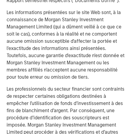
Rapport semestriel respectifs (' Documents d'offre ').
CONSILIENT OBSERVER
Les informations présentées sur le site Web sont, à la
Bayes and Base Rates 2.0: How History Can
connaissance de Morgan Stanley Investment
Guide Our Assessment of the Future
Management Limited (qui a dûment veillé à ce que ce
soit le cas), conformes à la réalité et ne comportent
aucune omission susceptible d'affecter la portée et
l'exactitude des informations ainsi présentées.
The Authors
Toutefois, aucune garantie d'exactitude n'est donnée et
Morgan Stanley Investment Management ou les
membres affiliés n'acceptent aucune responsabilité
pour toute erreur ou omission de tiers.
Michael Mauboussin
Les professionnels du secteur financier sont contraints
Managing Director
de respecter certaines obligations destinées à
empêcher l’utilisation de fonds d’investissement à des
fins de blanchiment d’argent. Par conséquent, une
procédure d’identification des souscripteurs est
Dan Callahan, CFA
imposée. Morgan Stanley Investment Management
Vice President
Limited peut procéder à des vérifications et d’autres