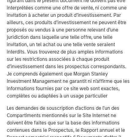
figurant dans le présent document ne doivent pas être
percent are completed on time and on budget,
interprétées comme une offre de vente, ni comme une
which should temper overly optimistic expectations
invitation à acheter un produit d’investissement. Par
for the buildout of AI infrastructure.
ailleurs, ces produits d’investissement ne peuvent être
Companies sometimes pursue a preemptive
proposés ou vendus à une personne relevant d’une
strategy in which they announce big capacity
juridiction dans laquelle une telle offre, une telle
commitments to deter competitors and entrants
invitation, un tel achat ou une telle vente seraient
from investing.
interdits. Vous trouverez de plus amples informations
sur les restrictions associées à chaque produit
d’investissement dans les prospectus correspondants.
Télécharger le PDF
Je comprends également que Morgan Stanley
Investment Management ne garantit ni n’affirme que les
Counterpoint Global
informations fournies par ce site web sont exactes,
complètes ou adaptées à un usage particulier
Counterpoint Global’s culture fosters collaboration,
creativity, continued development and differentiated
Les demandes de souscription d'actions de l'un des
thinking.
Compartiments mentionnés sur le Site Internet ne
doivent être faites que sur la base des informations
contenues dans le Prospectus, le Rapport annuel et le
Idées liées