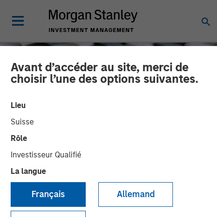
Avant d’accéder au site, merci de
choisir l’une des options suivantes.
Lieu
Suisse
Rôle
Investisseur Qualifié
La langue
CONSILIENT OBSERVER
INSIGHTS
Français
Allemand
Bayes and Base Rates:
How History Can Guide