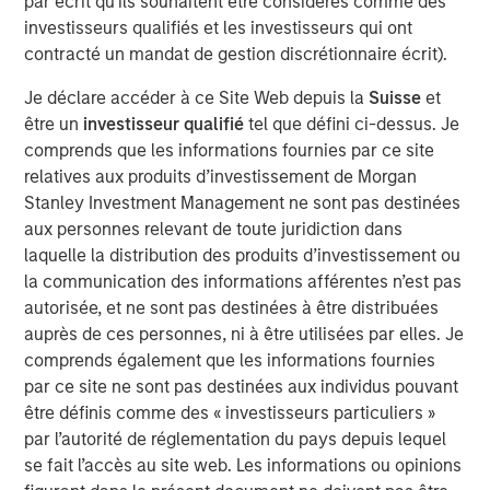
par écrit qu'ils souhaitent être considérés comme des
investisseurs qualifiés et les investisseurs qui ont
The ongoing massive investments in artificial
contracté un mandat de gestion discrétionnaire écrit).
intelligence (AI) aim to satisfy a huge increase in
Je déclare accéder à ce Site Web depuis la
Suisse
et
anticipated demand, which in turn has led some
être un
investisseur qualifié
tel que défini ci-dessus. Je
firms to offer rosy growth forecasts.
comprends que les informations fournies par ce site
To assess these forecasts, investors may apply
relatives aux produits d’investissement de Morgan
Bayes' Theorem by starting with an initial belief and
Stanley Investment Management ne sont pas destinées
updating it as new results appear. Base rates are a
aux personnes relevant de toute juridiction dans
sensible start for initial beliefs.
laquelle la distribution des produits d’investissement ou
la communication des informations afférentes n’est pas
The base rates for U.S. public companies over 75
autorisée, et ne sont pas destinées à être distribuées
years suggest OpenAI and Oracle Cloud have a low
auprès de ces personnes, ni à être utilisées par elles. Je
probability of meeting their five-year revenue
comprends également que les informations fournies
projections. Offsetting this are data showing rapid
par ce site ne sont pas destinées aux individus pouvant
diffusion of AI, which signals major demand and
être définis comme des « investisseurs particuliers »
short-term growth.
par l’autorité de réglementation du pays depuis lequel
se fait l’accès au site web. Les informations ou opinions
A large database of projects shows less than 10