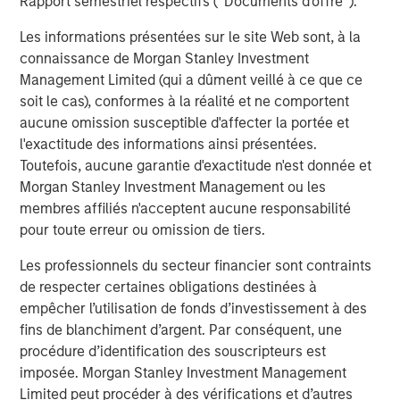
Rapport semestriel respectifs (' Documents d'offre ').
CONSILIENT OBSERVER
Les informations présentées sur le site Web sont, à la
The Wisdom of Crowds in Markets: Crowd
connaissance de Morgan Stanley Investment
Behavior in Prediction, Betting, and Stock
Management Limited (qui a dûment veillé à ce que ce
Markets
soit le cas), conformes à la réalité et ne comportent
aucune omission susceptible d'affecter la portée et
CONSILIENT OBSERVER
l'exactitude des informations ainsi présentées.
Opportunities and Expectations: The Present
Toutefois, aucune garantie d'exactitude n'est donnée et
Value of Growth Opportunities in Valuation
Morgan Stanley Investment Management ou les
membres affiliés n'acceptent aucune responsabilité
pour toute erreur ou omission de tiers.
CONSILIENT OBSERVER
Les professionnels du secteur financier sont contraints
Bayes and Base Rates 2.0: How History Can
de respecter certaines obligations destinées à
Guide Our Assessment of the Future
empêcher l’utilisation de fonds d’investissement à des
fins de blanchiment d’argent. Par conséquent, une
procédure d’identification des souscripteurs est
imposée. Morgan Stanley Investment Management
The Authors
Limited peut procéder à des vérifications et d’autres