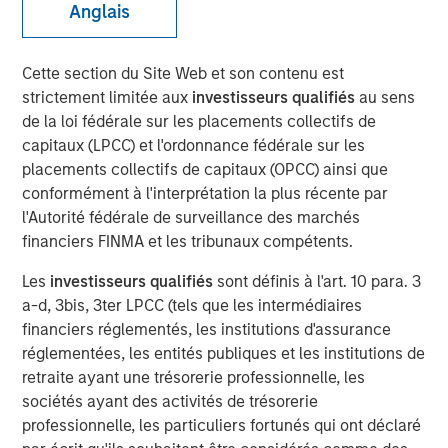
Anglais
Our Assessment of the
Future
Cette section du Site Web et son contenu est
strictement limitée aux
investisseurs qualifiés
au sens
de la loi fédérale sur les placements collectifs de
10 FÉVRIER 2026
capitaux (LPCC) et l'ordonnance fédérale sur les
placements collectifs de capitaux (OPCC) ainsi que
conformément à l'interprétation la plus récente par
The Authors
l'Autorité fédérale de surveillance des marchés
financiers FINMA et les tribunaux compétents.
Michael Mauboussin
Les
investisseurs qualifiés
sont définis à l'art. 10 para. 3
Managing Director
a-d, 3bis, 3ter LPCC (tels que les intermédiaires
financiers réglementés, les institutions d'assurance
Dan Callahan, CFA
réglementées, les entités publiques et les institutions de
Vice President
retraite ayant une trésorerie professionnelle, les
sociétés ayant des activités de trésorerie
professionnelle, les particuliers fortunés qui ont déclaré