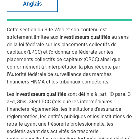
Anglais
Our Assessment of the
Future
Cette section du Site Web et son contenu est
strictement limitée aux
investisseurs qualifiés
au sens
13 MAI 2026
de la loi fédérale sur les placements collectifs de
capitaux (LPCC) et l'ordonnance fédérale sur les
placements collectifs de capitaux (OPCC) ainsi que
conformément à l'interprétation la plus récente par
The Authors
l'Autorité fédérale de surveillance des marchés
financiers FINMA et les tribunaux compétents.
Michael Mauboussin
Managing Director
Les
investisseurs qualifiés
sont définis à l'art. 10 para. 3
a-d, 3bis, 3ter LPCC (tels que les intermédiaires
Dan Callahan, CFA
financiers réglementés, les institutions d'assurance
Vice President
réglementées, les entités publiques et les institutions de
retraite ayant une trésorerie professionnelle, les
sociétés ayant des activités de trésorerie
professionnelle, les particuliers fortunés qui ont déclaré