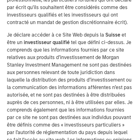
par écrit qu'ils souhaitent être considérés comme des
This is a follow up to our recent report, “Bayes and
investisseurs qualifiés et les investisseurs qui ont
Base Rates,” which argued that to anticipate what is
contracté un mandat de gestion discrétionnaire écrit).
going to happen, it is useful to start with base rates
Je déclare accéder à ce Site Web depuis la
Suisse
et
as a prior probability distribution and to update your
être un
investisseur qualifié
tel que défini ci-dessus. Je
view based on new information.
comprends que les informations fournies par ce site
That report sparked interest and some questions
relatives aux produits d’investissement de Morgan
that we address, including how to handle inflation,
Stanley Investment Management ne sont pas destinées
the appropriate reference class, and groundbreaking
aux personnes relevant de toute juridiction dans
technologies.
laquelle la distribution des produits d’investissement ou
la communication des informations afférentes n’est pas
Comparing the projected sales growth rates of a
autorisée, et ne sont pas destinées à être distribuées
couple of companies, including OpenAI, to base
auprès de ces personnes, ni à être utilisées par elles. Je
rates revealed that these forecasts are highly
comprends également que les informations fournies
improbable in the context of history.
par ce site ne sont pas destinées aux individus pouvant
être définis comme des « investisseurs particuliers »
Base rates are dynamic distributions, and nothing in
par l’autorité de réglementation du pays depuis lequel
past results says OpenAI's projected rates of growth
se fait l’accès au site web. Les informations ou opinions