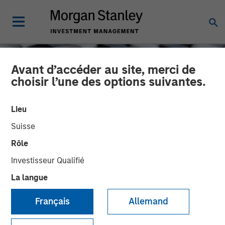
Avant d’accéder au site, merci de
choisir l’une des options suivantes.
Lieu
Suisse
Rôle
Investisseur Qualifié
La langue
CONSILIENT OBSERVER
INSIGHTS
Français
Allemand
Bayes and Base Rates 2.0:
How History Can Guide