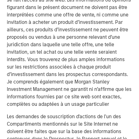
are unachievable.
figurant dans le présent document ne doivent pas être
Factors working in favor of OpenAI are rapid
interprétées comme une offre de vente, ni comme une
adoption of the product, high one-year sales
invitation à acheter un produit d’investissement. Par
growth, and the fact that intangible-intensive
ailleurs, ces produits d’investissement ne peuvent être
businesses have proven they can grow fast.
proposés ou vendus à une personne relevant d’une
juridiction dans laquelle une telle offre, une telle
On the other hand, there have been numerous
invitation, un tel achat ou une telle vente seraient
disruptive innovations since 1950, and most of the
interdits. Vous trouverez de plus amples informations
all-time leaders in sales growth have done so
sur les restrictions associées à chaque produit
through M&A rather than organically.
d’investissement dans les prospectus correspondants.
Je comprends également que Morgan Stanley
Investment Management ne garantit ni n’affirme que les
Télécharger le PDF
informations fournies par ce site web sont exactes,
complètes ou adaptées à un usage particulier
Counterpoint Global
Les demandes de souscription d'actions de l'un des
Counterpoint Global’s culture fosters collaboration,
Compartiments mentionnés sur le Site Internet ne
creativity, continued development and differentiated
doivent être faites que sur la base des informations
thinking.
contenues dans le Prospectus, le Rapport annuel et le