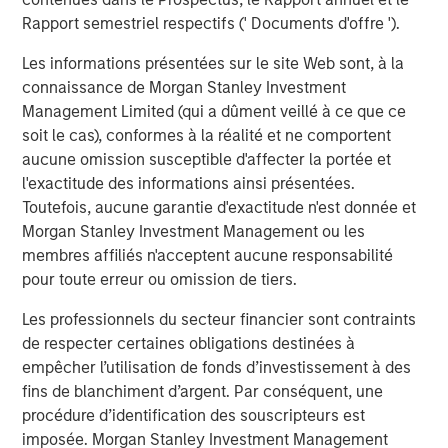
Rapport semestriel respectifs (' Documents d'offre ').
Idées liées
Les informations présentées sur le site Web sont, à la
CONSILIENT OBSERVER
connaissance de Morgan Stanley Investment
Management Limited (qui a dûment veillé à ce que ce
The Wisdom of Crowds in Markets: Crowd
soit le cas), conformes à la réalité et ne comportent
Behavior in Prediction, Betting, and Stock
aucune omission susceptible d'affecter la portée et
Markets
l'exactitude des informations ainsi présentées.
Toutefois, aucune garantie d'exactitude n'est donnée et
CONSILIENT OBSERVER
Morgan Stanley Investment Management ou les
Opportunities and Expectations: The Present
membres affiliés n'acceptent aucune responsabilité
Value of Growth Opportunities in Valuation
pour toute erreur ou omission de tiers.
Les professionnels du secteur financier sont contraints
CONSILIENT OBSERVER
de respecter certaines obligations destinées à
empêcher l’utilisation de fonds d’investissement à des
Competitive Advantage Period: The
fins de blanchiment d’argent. Par conséquent, une
Neglected Value Driver
procédure d’identification des souscripteurs est
imposée. Morgan Stanley Investment Management