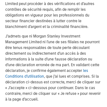
Limited peut procéder à des vérifications et d’autres
contrôles de sécurité requis, afin de remplir les
The Authors
obligations en vigueur pour les professionnels du
secteur financier destinées à lutter contre le
blanchiment d’argent et la criminalité financière.
J’admets que ni Morgan Stanley Investment
Michael Mauboussin
Management Limited ni l’une de ses filiales ne pourront
être tenus responsables de toute perte découlant
Managing Director
directement ou indirectement d’un accès à des
informations à la suite d’une fausse déclaration ou
d’une déclaration erronée de ma part. En validant cette
Dan Callahan, CFA
déclaration, je confirme également accepter
les
Vice President
Conditions d’utilisation
, que j’ai lues et comprises. Si la
déclaration ci-dessus est correcte, merci de cliquer sur
« J’accepte » ci-dessous pour continuer. Dans le cas
contraire, merci de cliquer sur « Je refuse » pour revenir
à la page d’accueil.
Analyses mises en avant