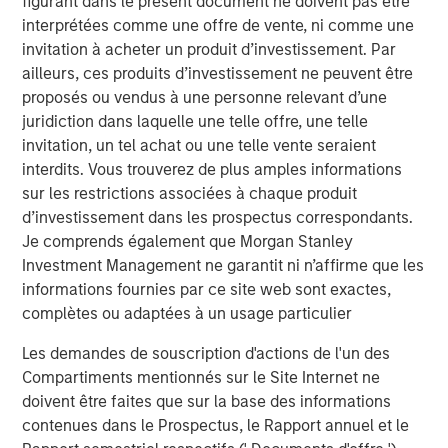
figurant dans le présent document ne doivent pas être
CARON’S CORNER
interprétées comme une offre de vente, ni comme une
The Blurred Lines Between Growth and Value
invitation à acheter un produit d’investissement. Par
Create an Investment Opportunity
ailleurs, ces produits d’investissement ne peuvent être
proposés ou vendus à une personne relevant d’une
juridiction dans laquelle une telle offre, une telle
CARON’S CORNER
invitation, un tel achat ou une telle vente seraient
interdits. Vous trouverez de plus amples informations
Adapting to a Structurally Higher Nominal
sur les restrictions associées à chaque produit
World
d’investissement dans les prospectus correspondants.
Je comprends également que Morgan Stanley
Investment Management ne garantit ni n’affirme que les
informations fournies par ce site web sont exactes,
The Author
complètes ou adaptées à un usage particulier
Les demandes de souscription d'actions de l'un des
Compartiments mentionnés sur le Site Internet ne
doivent être faites que sur la base des informations
Jim Caron
contenues dans le Prospectus, le Rapport annuel et le
Managing Director