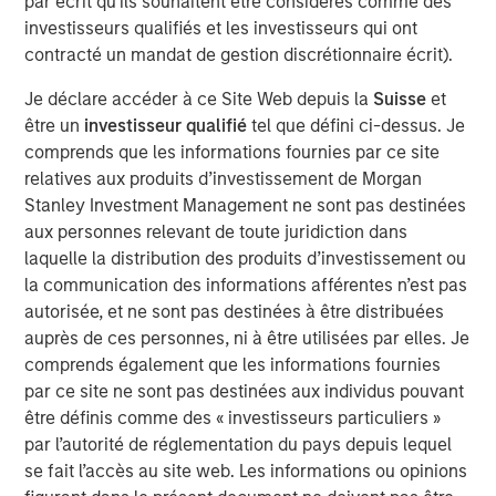
par écrit qu'ils souhaitent être considérés comme des
See below for important disclosures.
investisseurs qualifiés et les investisseurs qui ont
contracté un mandat de gestion discrétionnaire écrit).
Portfolio Solutions Group
Je déclare accéder à ce Site Web depuis la
Suisse
et
The Portfolio Solutions Group is a comprehensive multi-
être un
investisseur qualifié
tel que défini ci-dessus. Je
asset business, with activity across all asset strategies
comprends que les informations fournies par ce site
and types (traditional and alternative), through solutions
relatives aux produits d’investissement de Morgan
that span fully liquid (public assets), comprehensive
Stanley Investment Management ne sont pas destinées
(public and private assets) and fully private portfolios.
aux personnes relevant de toute juridiction dans
Offerings are delivered via a managed portfolio or model,
laquelle la distribution des produits d’investissement ou
in discretionary or advisory format.
la communication des informations afférentes n’est pas
autorisée, et ne sont pas destinées à être distribuées
Idées liées
auprès de ces personnes, ni à être utilisées par elles. Je
comprends également que les informations fournies
CARON’S CORNER
par ce site ne sont pas destinées aux individus pouvant
There’s a New Sheriff in Town: Culture
être définis comme des « investisseurs particuliers »
Change at the Fed
par l’autorité de réglementation du pays depuis lequel
se fait l’accès au site web. Les informations ou opinions