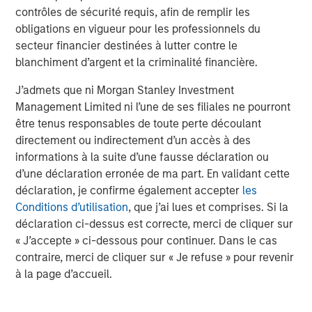
Real Estate Midyear Outlook:
T
contrôles de sécurité requis, afin de remplir les
Constructive Amid Fluid Backdrop
St
obligations en vigueur pour les professionnels du
A
The current macroenvironment remains resilient
A
secteur financier destinées à lutter contre le
despite elevated volatility and divergence across
Q
blanchiment d’argent et la criminalité financière.
markets. As inflation and energy prices keep
p
J’admets que ni Morgan Stanley Investment
central banks hawkish, real estate continues to
i
Management Limited ni l’une de ses filiales ne pourront
offer attractive relative value, supported by a
a
être tenus responsables de toute perte découlant
25% repricing, durable income streams, and
r
directement ou indirectement d’un accès à des
constrained supply. In this environment,
informations à la suite d’une fausse déclaration ou
diversified portfolios and selective asset-level
7 AOÛT 2026
5
d’une déclaration erronée de ma part. En validant cette
investing remain critical.
déclaration, je confirme également accepter
les
Conditions d’utilisation
, que j’ai lues et comprises. Si la
déclaration ci-dessus est correcte, merci de cliquer sur
« J’accepte » ci-dessous pour continuer. Dans le cas
contraire, merci de cliquer sur « Je refuse » pour revenir
à la page d’accueil.
Risk Considerations
Diversification
does not eliminate the risk of loss.