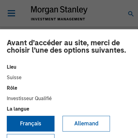
Avant d’accéder au site, merci de
CARON'S CORNER
INSIGHTS
choisir l’une des options suivantes.
Fixed Income: A Great
Lieu
Source of Alpha in
Suisse
Portfolios
Rôle
Investisseur Qualifié
04 MAI 2026
La langue
Jim Caron
Français
Allemand
Chief Investment Officer,
Portfolio Solutions Group