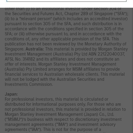
indirectly, to the public or any member of the public in Singapore
other than (i) to an institutional investor under section 304 of
the Securities and Futures Act, Chapter 289 of Singapore (“SFA”);
(ii) to a “relevant person” (which includes an accredited investor)
pursuant to section 305 of the SFA, and such distribution is in
accordance with the conditions specified in section 305 of the
SFA; or (iii) otherwise pursuant to, and in accordance with the
conditions of, any other applicable provision of the SFA. This
publication has not been reviewed by the Monetary Authority of
Singapore.
Australia:
This material is provided by Morgan Stanley
Investment Management (Australia) Pty Ltd ABN 22122040037,
AFSL No. 314182 and its affiliates and does not constitute an
offer of interests. Morgan Stanley Investment Management
(Australia) Pty Limited arranges for MSIM affiliates to provide
financial services to Australian wholesale clients. This material
will not be lodged with the Australian Securities and
Investments Commission.
Japan:
For professional investors, this material is circulated or
distributed for informational purposes only. For those who are
not professional investors, this material is provided in relation to
Morgan Stanley Investment Management (Japan) Co., Ltd.
(“MSIMJ”)’s business with respect to discretionary investment
management agreements (“IMA”) and investment advisory
agreements (“IAA”). This is not for the purpose of a