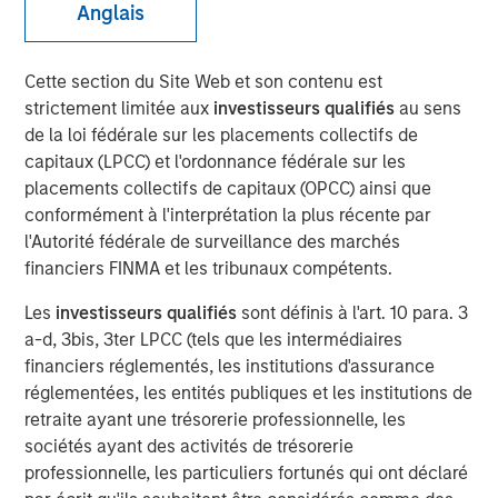
Anglais
Cette section du Site Web et son contenu est
strictement limitée aux
investisseurs qualifiés
au sens
de la loi fédérale sur les placements collectifs de
00:00
14:44
capitaux (LPCC) et l'ordonnance fédérale sur les
placements collectifs de capitaux (OPCC) ainsi que
conformément à l'interprétation la plus récente par
l'Autorité fédérale de surveillance des marchés
While credit spreads are tight, we believe there are
financiers FINMA et les tribunaux compétents.
still good values across public fixed income.
Les
investisseurs qualifiés
sont définis à l'art. 10 para. 3
We discuss our position on duration given the rise in
a-d, 3bis, 3ter LPCC (tels que les intermédiaires
energy prices and worries about inflation.
financiers réglementés, les institutions d'assurance
réglementées, les entités publiques et les institutions de
With geopolitical risks on investors’ minds, we view
retraite ayant une trésorerie professionnelle, les
Emerging Market debt as a good source of carry,
sociétés ayant des activités de trésorerie
with a low correlation to the drivers of U.S. markets.
professionnelle, les particuliers fortunés qui ont déclaré
View Transcript