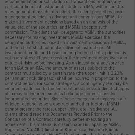
recommendation or solicitation of transactions or offers any
particular financial instruments. Under an IMA, with respect to
management of assets of a client, the client prescribes basic
management policies in advance and commissions MSIMJ to
make all investment decisions based on an analysis of the
value, etc. of the securities, and MSIMJ accepts such
commission. The client shall delegate to MSIMJ the authorities
necessary for making investment. MSIMJ exercises the
delegated authorities based on investment decisions of MSIMJ,
and the client shall not make individual instructions. All
investment profits and losses belong to the clients; principal is
not guaranteed. Please consider the investment objectives and
nature of risks before investing. As an investment advisory fee
for an IAA or an IMA, the amount of assets subject to the
contract multiplied by a certain rate (the upper limit is 2.20%
per annum (including tax)) shall be incurred in proportion to the
contract period. For some strategies, a contingency fee may be
incurred in addition to the fee mentioned above. Indirect charges
also may be incurred, such as brokerage commissions for
incorporated securities. Since these charges and expenses are
different depending on a contract and other factors, MSIMJ
cannot present the rates, upper limits, etc. in advance. All
clients should read the Documents Provided Prior to the
Conclusion of a Contract carefully before executing an
agreement. This material is disseminated in Japan by MSIMJ,
Registered No. 410 (Director of Kanto Local Finance Bureau
(Financial Instruments Firms)), Membership: the Japan Securities