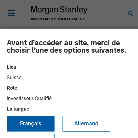
Avant d’accéder au site, merci de
CARON'S CORNER
INSIGHTS
choisir l’une des options suivantes.
Make a $20 Hamburger
Lieu
Affordable Again
Suisse
Rôle
02 FÉVRIER 2026
Investisseur Qualifié
La langue
Jim Caron
Chief Investment Officer,
Français
Allemand
Portfolio Solutions Group