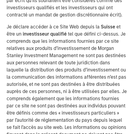
par écrit qu'ils souhaitent être considérés comme des
So to make a $20 hamburger affordable again there
investisseurs qualifiés et les investisseurs qui ont
must be an increase in income
without increasing
contracté un mandat de gestion discrétionnaire écrit).
inflation
. And how do you do that?
Je déclare accéder à ce Site Web depuis la
Suisse
et
Let’s get into it!
être un
investisseur qualifié
tel que défini ci-dessus. Je
View transcript
comprends que les informations fournies par ce site
relatives aux produits d’investissement de Morgan
See below for important disclosures.
Stanley Investment Management ne sont pas destinées
aux personnes relevant de toute juridiction dans
Portfolio Solutions Group
laquelle la distribution des produits d’investissement ou
The Portfolio Solutions Group is a comprehensive multi-
la communication des informations afférentes n’est pas
asset business, with activity across all asset strategies
autorisée, et ne sont pas destinées à être distribuées
and types (traditional and alternative), through solutions
auprès de ces personnes, ni à être utilisées par elles. Je
that span fully liquid (public assets), comprehensive
comprends également que les informations fournies
(public and private assets) and fully private portfolios.
par ce site ne sont pas destinées aux individus pouvant
Offerings are delivered via a managed portfolio or model,
être définis comme des « investisseurs particuliers »
in discretionary or advisory format.
par l’autorité de réglementation du pays depuis lequel
se fait l’accès au site web. Les informations ou opinions