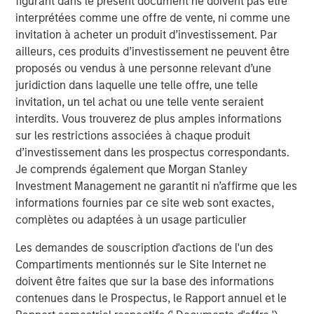
Idées liées
figurant dans le présent document ne doivent pas être
interprétées comme une offre de vente, ni comme une
CARON’S CORNER
invitation à acheter un produit d’investissement. Par
ailleurs, ces produits d’investissement ne peuvent être
There’s a New Sheriff in Town: Culture
proposés ou vendus à une personne relevant d’une
Change at the Fed
juridiction dans laquelle une telle offre, une telle
invitation, un tel achat ou une telle vente seraient
CARON’S CORNER
interdits. Vous trouverez de plus amples informations
sur les restrictions associées à chaque produit
The Blurred Lines Between Growth and Value
d’investissement dans les prospectus correspondants.
Create an Investment Opportunity
Je comprends également que Morgan Stanley
Investment Management ne garantit ni n’affirme que les
informations fournies par ce site web sont exactes,
CARON’S CORNER
complètes ou adaptées à un usage particulier
Adapting to a Structurally Higher Nominal
World
Les demandes de souscription d'actions de l'un des
Compartiments mentionnés sur le Site Internet ne
doivent être faites que sur la base des informations
contenues dans le Prospectus, le Rapport annuel et le