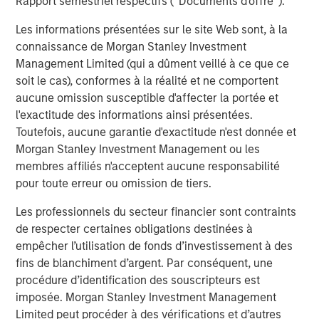
Rapport semestriel respectifs (' Documents d'offre ').
The Author
Les informations présentées sur le site Web sont, à la
connaissance de Morgan Stanley Investment
Management Limited (qui a dûment veillé à ce que ce
soit le cas), conformes à la réalité et ne comportent
Jim Caron
aucune omission susceptible d'affecter la portée et
Managing Director
l'exactitude des informations ainsi présentées.
Toutefois, aucune garantie d'exactitude n'est donnée et
Morgan Stanley Investment Management ou les
membres affiliés n'acceptent aucune responsabilité
pour toute erreur ou omission de tiers.
Analyses mises en avant
Les professionnels du secteur financier sont contraints
de respecter certaines obligations destinées à
empêcher l’utilisation de fonds d’investissement à des
fins de blanchiment d’argent. Par conséquent, une
procédure d’identification des souscripteurs est
imposée. Morgan Stanley Investment Management
Limited peut procéder à des vérifications et d’autres