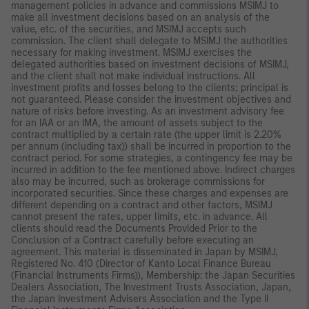
management policies in advance and commissions MSIMJ to
make all investment decisions based on an analysis of the
value, etc. of the securities, and MSIMJ accepts such
commission. The client shall delegate to MSIMJ the authorities
necessary for making investment. MSIMJ exercises the
delegated authorities based on investment decisions of MSIMJ,
and the client shall not make individual instructions. All
investment profits and losses belong to the clients; principal is
not guaranteed. Please consider the investment objectives and
nature of risks before investing. As an investment advisory fee
for an IAA or an IMA, the amount of assets subject to the
contract multiplied by a certain rate (the upper limit is 2.20%
per annum (including tax)) shall be incurred in proportion to the
contract period. For some strategies, a contingency fee may be
incurred in addition to the fee mentioned above. Indirect charges
also may be incurred, such as brokerage commissions for
incorporated securities. Since these charges and expenses are
different depending on a contract and other factors, MSIMJ
cannot present the rates, upper limits, etc. in advance. All
clients should read the Documents Provided Prior to the
Conclusion of a Contract carefully before executing an
agreement. This material is disseminated in Japan by MSIMJ,
Registered No. 410 (Director of Kanto Local Finance Bureau
(Financial Instruments Firms)), Membership: the Japan Securities
Dealers Association, The Investment Trusts Association, Japan,
the Japan Investment Advisers Association and the Type II