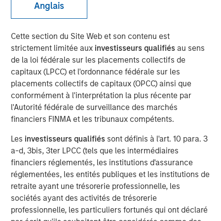
Anglais
Cette section du Site Web et son contenu est
00:00
05:10
strictement limitée aux
investisseurs qualifiés
au sens
de la loi fédérale sur les placements collectifs de
capitaux (LPCC) et l'ordonnance fédérale sur les
placements collectifs de capitaux (OPCC) ainsi que
It used to be that you could go to a diner and get a
conformément à l'interprétation la plus récente par
hamburger deluxe – lettuce, tomato, pickle and fries
l'Autorité fédérale de surveillance des marchés
– for $12. Now it’s $20.
financiers FINMA et les tribunaux compétents.
This is the “inflation” people feel every day and
Les
investisseurs qualifiés
sont définis à l'art. 10 para. 3
there is no convincing them that inflation is under
a-d, 3bis, 3ter LPCC (tels que les intermédiaires
control.
financiers réglementés, les institutions d'assurance
réglementées, les entités publiques et les institutions de
However, I think the problem is framed incorrectly
retraite ayant une trésorerie professionnelle, les
and misunderstood:
As price levels are unlikely to
sociétés ayant des activités de trésorerie
come down, the solution is to increase incomes.
professionnelle, les particuliers fortunés qui ont déclaré