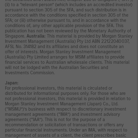
(ii) to a “relevant person” (which includes an accredited investor)
pursuant to section 305 of the SFA, and such distribution is in
accordance with the conditions specified in section 305 of the
SFA; or (iii) otherwise pursuant to, and in accordance with the
conditions of, any other applicable provision of the SFA. This
publication has not been reviewed by the Monetary Authority of
Singapore.
Australia:
This material is provided by Morgan Stanley
Investment Management (Australia) Pty Ltd ABN 22122040037,
AFSL No. 314182 and its affiliates and does not constitute an
offer of interests. Morgan Stanley Investment Management
(Australia) Pty Limited arranges for MSIM affiliates to provide
financial services to Australian wholesale clients. This material
will not be lodged with the Australian Securities and
Investments Commission.
Japan:
For professional investors, this material is circulated or
distributed for informational purposes only. For those who are
not professional investors, this material is provided in relation to
Morgan Stanley Investment Management (Japan) Co., Ltd.
(“MSIMJ”)’s business with respect to discretionary investment
management agreements (“IMA”) and investment advisory
agreements (“IAA”). This is not for the purpose of a
recommendation or solicitation of transactions or offers any
particular financial instruments. Under an IMA, with respect to
management of assets of a client, the client prescribes basic