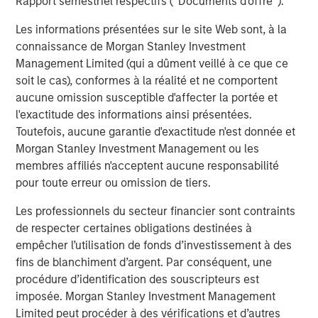
Rapport semestriel respectifs (' Documents d'offre ').
Les informations présentées sur le site Web sont, à la
connaissance de Morgan Stanley Investment
Management Limited (qui a dûment veillé à ce que ce
soit le cas), conformes à la réalité et ne comportent
aucune omission susceptible d'affecter la portée et
ARTICLE
A
l'exactitude des informations ainsi présentées.
Real Estate Midyear Outlook:
T
Toutefois, aucune garantie d'exactitude n'est donnée et
Constructive Amid Fluid Backdrop
St
Morgan Stanley Investment Management ou les
A
membres affiliés n'acceptent aucune responsabilité
The current macroenvironment remains resilient
A
pour toute erreur ou omission de tiers.
despite elevated volatility and divergence across
Q
markets. As inflation and energy prices keep
p
Les professionnels du secteur financier sont contraints
central banks hawkish, real estate continues to
i
de respecter certaines obligations destinées à
offer attractive relative value, supported by a
a
empêcher l’utilisation de fonds d’investissement à des
25% repricing, durable income streams, and
r
fins de blanchiment d’argent. Par conséquent, une
constrained supply. In this environment,
procédure d’identification des souscripteurs est
diversified portfolios and selective asset-level
7 AOÛT 2026
5
imposée. Morgan Stanley Investment Management
investing remain critical.
Limited peut procéder à des vérifications et d’autres