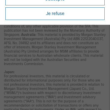
other than (i) to an institutional investor under section 304 of
the Securities and Futures Act, Chapter 289 of Singapore (“SFA”);
(ii) to a “relevant person” (which includes an accredited investor)
Je refuse
pursuant to section 305 of the SFA, and such distribution is in
accordance with the conditions specified in section 305 of the
SFA; or (iii) otherwise pursuant to, and in accordance with the
conditions of, any other applicable provision of the SFA. This
publication has not been reviewed by the Monetary Authority of
Singapore.
Australia:
This material is provided by Morgan Stanley
Investment Management (Australia) Pty Ltd ABN 22122040037,
AFSL No. 314182 and its affiliates and does not constitute an
offer of interests. Morgan Stanley Investment Management
(Australia) Pty Limited arranges for MSIM affiliates to provide
financial services to Australian wholesale clients. This material
will not be lodged with the Australian Securities and
Investments Commission.
Japan:
For professional investors, this material is circulated or
distributed for informational purposes only. For those who are
not professional investors, this material is provided in relation to
Morgan Stanley Investment Management (Japan) Co., Ltd.
(“MSIMJ”)’s business with respect to discretionary investment
management agreements (“IMA”) and investment advisory
agreements (“IAA”). This is not for the purpose of a
recommendation or solicitation of transactions or offers any
particular financial instruments. Under an IMA, with respect to