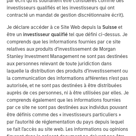
par écrit qu'ils souhaitent être considérés comme des
Idées liées
investisseurs qualifiés et les investisseurs qui ont
contracté un mandat de gestion discrétionnaire écrit).
CARON’S CORNER
Je déclare accéder à ce Site Web depuis la
Suisse
et
There’s a New Sheriff in Town: Culture
être un
investisseur qualifié
tel que défini ci-dessus. Je
Change at the Fed
comprends que les informations fournies par ce site
relatives aux produits d’investissement de Morgan
Stanley Investment Management ne sont pas destinées
CARON’S CORNER
aux personnes relevant de toute juridiction dans
The Blurred Lines Between Growth and Value
laquelle la distribution des produits d’investissement ou
Create an Investment Opportunity
la communication des informations afférentes n’est pas
autorisée, et ne sont pas destinées à être distribuées
auprès de ces personnes, ni à être utilisées par elles. Je
CARON’S CORNER
comprends également que les informations fournies
Adapting to a Structurally Higher Nominal
par ce site ne sont pas destinées aux individus pouvant
World
être définis comme des « investisseurs particuliers »
par l’autorité de réglementation du pays depuis lequel
se fait l’accès au site web. Les informations ou opinions