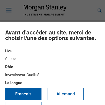
Avant d’accéder au site, merci de
CARON'S CORNER
INSIGHTS
choisir l’une des options suivantes.
Finding the Fix in 2026: A
Lieu
Poem for the New Year
Suisse
Rôle
22 DÉCEMBRE 2025
Investisseur Qualifié
La langue
Jim Caron
Chief Investment Officer,
Français
Allemand
Portfolio Solutions Group