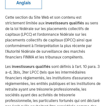
Anglais
Cette section du Site Web et son contenu est
00:00
04:39
strictement limitée aux
investisseurs qualifiés
au sens
de la loi fédérale sur les placements collectifs de
capitaux (LPCC) et l'ordonnance fédérale sur les
placements collectifs de capitaux (OPCC) ainsi que
View Transcript
conformément à l'interprétation la plus récente par
See below for important disclosures.
l'Autorité fédérale de surveillance des marchés
financiers FINMA et les tribunaux compétents.
Portfolio Solutions Group
The Portfolio Solutions Group is a comprehensive multi-
Les
investisseurs qualifiés
sont définis à l'art. 10 para. 3
asset business, with activity across all asset strategies
a-d, 3bis, 3ter LPCC (tels que les intermédiaires
and types (traditional and alternative), through solutions
financiers réglementés, les institutions d'assurance
that span fully liquid (public assets), comprehensive
réglementées, les entités publiques et les institutions de
(public and private assets) and fully private portfolios.
retraite ayant une trésorerie professionnelle, les
Offerings are delivered via a managed portfolio or model,
sociétés ayant des activités de trésorerie
in discretionary or advisory format.
professionnelle, les particuliers fortunés qui ont déclaré