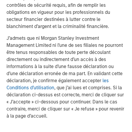
contrôles de sécurité requis, afin de remplir les
obligations en vigueur pour les professionnels du
secteur financier destinées à lutter contre le
blanchiment d’argent et la criminalité financière.
J’admets que ni Morgan Stanley Investment
Risk Considerations
Management Limited ni l’une de ses filiales ne pourront
Diversification
does not eliminate the risk of loss. There is no
être tenus responsables de toute perte découlant
assurance that the Strategy will achieve its investment
directement ou indirectement d’un accès à des
objective. Portfolios are subject to market risk, which is the
possibility that the market values of securities owned by the
informations à la suite d’une fausse déclaration ou
portfolio will decline and that the value of portfolio shares may
d’une déclaration erronée de ma part. En validant cette
therefore be less than what you paid for them. Market values
can change daily due to economic and other events (e.g. natural
déclaration, je confirme également accepter
les
disasters, health crises, terrorism, conflicts and social unrest)
Conditions d’utilisation
, que j’ai lues et comprises. Si la
that affect markets, countries, companies or governments. It is
difficult to predict the timing, duration, and potential adverse
déclaration ci-dessus est correcte, merci de cliquer sur
effects (e.g. portfolio liquidity) of events. Accordingly, you can
« J’accepte » ci-dessous pour continuer. Dans le cas
lose money investing in this portfolio. Please be aware that this
contraire, merci de cliquer sur « Je refuse » pour revenir
strategy may be subject to certain additional risks. There is the
risk that the Adviser’s
asset allocation methodology
and
à la page d’accueil.
assumptions
regarding the Underlying Portfolios may be
incorrect in light of actual market conditions and the Portfolio
may not achieve its investment objective. Share prices also tend