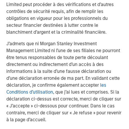
Limited peut procéder à des vérifications et d’autres
contrôles de sécurité requis, afin de remplir les
obligations en vigueur pour les professionnels du
secteur financier destinées à lutter contre le
blanchiment d’argent et la criminalité financière.
J’admets que ni Morgan Stanley Investment
Management Limited ni l’une de ses filiales ne pourront
être tenus responsables de toute perte découlant
directement ou indirectement d’un accès à des
informations à la suite d’une fausse déclaration ou
d’une déclaration erronée de ma part. En validant cette
ARTICLE
T
déclaration, je confirme également accepter
les
The MSIM Quantitative Duration
F
Conditions d’utilisation
, que j’ai lues et comprises. Si la
Strategy Model: A Factor-Based
C
déclaration ci-dessus est correcte, merci de cliquer sur
Approach to Managing Interest Rates
« J’accepte » ci-dessous pour continuer. Dans le cas
Anton Heese and Matas Vala explore the
H
contraire, merci de cliquer sur « Je refuse » pour revenir
Quantitative Duration Strategy Model, one of the
h
à la page d’accueil.
proprietary tools the team uses to enhance their
c