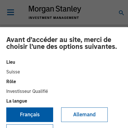
Avant d’accéder au site, merci de
CARON'S CORNER
INSIGHTS
choisir l’une des options suivantes.
Don’t Fear the (Valuations)
Lieu
Reaper
Suisse
Rôle
06 OCTOBRE 2025
Investisseur Qualifié
La langue
Jim Caron
Chief Investment Officer,
Français
Allemand
Portfolio Solutions Group