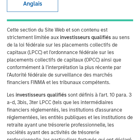
Anglais
00:00
09:10
Cette section du Site Web et son contenu est
strictement limitée aux
investisseurs qualifiés
au sens
de la loi fédérale sur les placements collectifs de
capitaux (LPCC) et l'ordonnance fédérale sur les
In the U.S., October is the month for Halloween, a
placements collectifs de capitaux (OPCC) ainsi que
time for trick or treats, ghosts and goblins.
conformément à l'interprétation la plus récente par
l'Autorité fédérale de surveillance des marchés
And while there are many spooky things fear,
financiers FINMA et les tribunaux compétents.
market valuations may not be one of them.
Les
investisseurs qualifiés
sont définis à l'art. 10 para. 3
Why? Because the markets may simply be
a-d, 3bis, 3ter LPCC (tels que les intermédiaires
incorporating 2026 EPS growth and assigning a
financiers réglementés, les institutions d'assurance
stable 22x multiple, which puts the pulled-forward
réglementées, les entités publiques et les institutions de
valuation of the equity market (S&P500) around
retraite ayant une trésorerie professionnelle, les
6650/6700.
sociétés ayant des activités de trésorerie
professionnelle, les particuliers fortunés qui ont déclaré