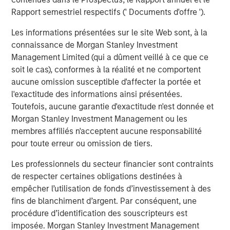
CARON’S CORNER
Rapport semestriel respectifs (' Documents d'offre ').
Adapting to a Structurally Higher Nominal
World
Les informations présentées sur le site Web sont, à la
connaissance de Morgan Stanley Investment
Management Limited (qui a dûment veillé à ce que ce
soit le cas), conformes à la réalité et ne comportent
aucune omission susceptible d'affecter la portée et
The Author
l'exactitude des informations ainsi présentées.
Toutefois, aucune garantie d'exactitude n'est donnée et
Morgan Stanley Investment Management ou les
membres affiliés n'acceptent aucune responsabilité
pour toute erreur ou omission de tiers.
Jim Caron
Managing Director
Les professionnels du secteur financier sont contraints
de respecter certaines obligations destinées à
empêcher l’utilisation de fonds d’investissement à des
fins de blanchiment d’argent. Par conséquent, une
procédure d’identification des souscripteurs est
Analyses mises en avant
imposée. Morgan Stanley Investment Management