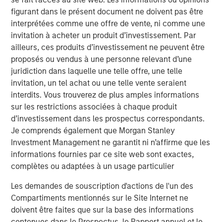
and types (traditional and alternative), through solutions
figurant dans le présent document ne doivent pas être
that span fully liquid (public assets), comprehensive
interprétées comme une offre de vente, ni comme une
(public and private assets) and fully private portfolios.
invitation à acheter un produit d’investissement. Par
Offerings are delivered via a managed portfolio or model,
ailleurs, ces produits d’investissement ne peuvent être
in discretionary or advisory format.
proposés ou vendus à une personne relevant d’une
juridiction dans laquelle une telle offre, une telle
Idées liées
invitation, un tel achat ou une telle vente seraient
interdits. Vous trouverez de plus amples informations
CARON’S CORNER
sur les restrictions associées à chaque produit
There’s a New Sheriff in Town: Culture
d’investissement dans les prospectus correspondants.
Change at the Fed
Je comprends également que Morgan Stanley
Investment Management ne garantit ni n’affirme que les
informations fournies par ce site web sont exactes,
CARON’S CORNER
complètes ou adaptées à un usage particulier
The Blurred Lines Between Growth and Value
Les demandes de souscription d'actions de l'un des
Create an Investment Opportunity
Compartiments mentionnés sur le Site Internet ne
doivent être faites que sur la base des informations
contenues dans le Prospectus, le Rapport annuel et le