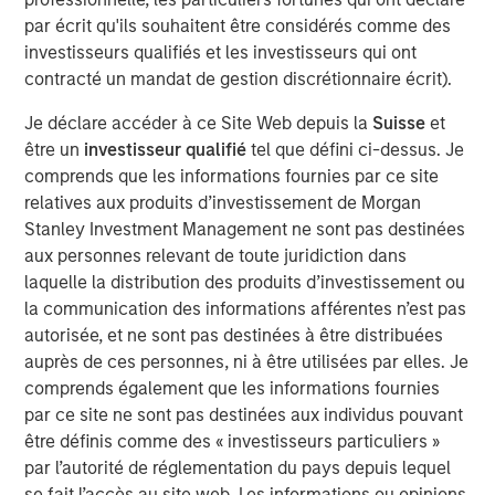
The Trick
now is determining whether or not the
par écrit qu'ils souhaitent être considérés comme des
long-awaited fallout from tariffs slows earnings.
investisseurs qualifiés et les investisseurs qui ont
The Treat
then may be that markets look past this
contracté un mandat de gestion discrétionnaire écrit).
and build a bridge into 2026 expectations for
Je déclare accéder à ce Site Web depuis la
Suisse
et
growth that supports current valuations.
être un
investisseur qualifié
tel que défini ci-dessus. Je
The Fear
is that valuations have overshot on the
comprends que les informations fournies par ce site
high side and need to correct, i.e.
the valuations
relatives aux produits d’investissement de Morgan
reaper. . .
Stanley Investment Management ne sont pas destinées
aux personnes relevant de toute juridiction dans
But absent a catalyst for this potential correction, it
laquelle la distribution des produits d’investissement ou
may not happen at all – which represents upside
la communication des informations afférentes n’est pas
risk.
autorisée, et ne sont pas destinées à être distribuées
auprès de ces personnes, ni à être utilisées par elles. Je
See below for important disclosures.
comprends également que les informations fournies
par ce site ne sont pas destinées aux individus pouvant
Portfolio Solutions Group
être définis comme des « investisseurs particuliers »
The Portfolio Solutions Group is a comprehensive multi-
par l’autorité de réglementation du pays depuis lequel
asset business, with activity across all asset strategies
se fait l’accès au site web. Les informations ou opinions