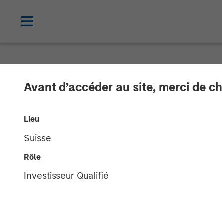
CARON'S CORNER
INSIGHTS
Avant d’accéder au site, merci de ch
What If the Do
Lieu
Suisse
18 AOÛT 2025
Rôle
Investisseur Qualifié
Jim Caron
Chief Investment
Officer,
Portfolio Solutions