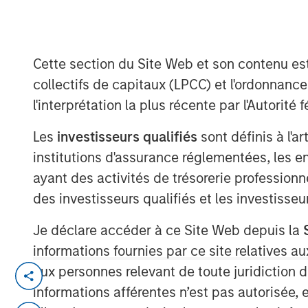
Group
Cette section du Site Web et son contenu es
collectifs de capitaux (LPCC) et l'ordonnanc
l'interprétation la plus récente par l'Autori
00:00
Les
investisseurs qualifiés
sont définis à l'a
institutions d'assurance réglementées, les ent
ayant des activités de trésorerie professionne
des investisseurs qualifiés et les investisse
Je déclare accéder à ce Site Web depuis la
informations fournies par ce site relatives
aux personnes relevant de toute juridiction 
Tariffs, tariffs everywhere
, yet
no ma
informations afférentes n’est pas autorisée, 