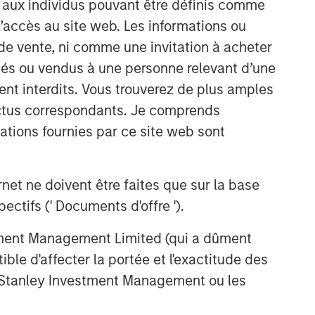
s aux individus pouvant être définis comme
comprehensive multi-asset business,
with activity across all asset strategies
 l’accès au site web. Les informations ou
and types (traditional and alternative),
de vente, ni comme une invitation à acheter
through solutions that span fully liquid
osés ou vendus à une personne relevant d’une
(public assets), comprehensive (public
aient interdits. Vous trouverez de plus amples
and private assets) and fully private
portfolios. Offerings are delivered via a
ectus correspondants. Je comprends
managed portfolio or model, in
tions fournies par ce site web sont
discretionary or advisory format.
Idées liées
et ne doivent être faites que sur la base
ctifs (' Documents d'offre ').
CARON’S CORNER
stment Management Limited (qui a dûment
There’s a New Sheriff in Town:
Culture Change at the Fed
ble d'affecter la portée et l'exactitude des
n Stanley Investment Management ou les
CARON’S CORNER