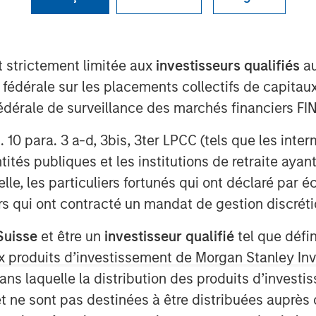
t strictement limitée aux
investisseurs qualifiés
au
e fédérale sur les placements collectifs de capit
té fédérale de surveillance des marchés financiers 
rt. 10 para. 3 a-d, 3bis, 3ter LPCC (tels que les int
ités publiques et les institutions de retraite ayant
lle, les particuliers fortunés qui ont déclaré par 
urs qui ont contracté un mandat de gestion discrétio
Suisse
et être un
investisseur qualifié
tel que défi
 aux produits d’investissement de Morgan Stanley
dans laquelle la distribution des produits d’inves
terial rise in inflation.
et ne sont pas destinées à être distribuées auprès 