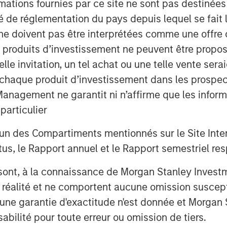
mations fournies par ce site ne sont pas destinée
t easily be in evidence because year-
ité de réglementation du pays depuis lequel se fait
est to beat.
ne doivent pas être interprétées comme une offre 
es produits d’investissement ne peuvent être prop
 then
with each passing day the
telle invitation, un tel achat ou une telle vente ser
 to fade.
This lowers risk premia and
 à chaque produit d’investissement dans les prosp
agement ne garantit ni n’affirme que les informa
eeping unrestrained bullish sentiment
articulier
reate higher inflation and slower
un des Compartiments mentionnés sur le Site Intern
, le Rapport annuel et le Rapport semestriel respe
aybe because there is no dog in the
n.
b sont, à la connaissance de Morgan Stanley Inve
la réalité et ne comportent aucune omission suscepti
 under-risked.
ucune garantie d'exactitude n'est donnée et Morga
bilité pour toute erreur ou omission de tiers.