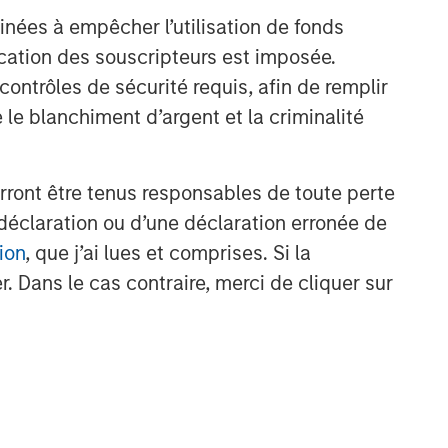
The Blurred Lines Between
inées à empêcher l’utilisation de fonds
Growth and Value Create an
cation des souscripteurs est imposée.
Investment Opportunity
ntrôles de sécurité requis, afin de remplir
CARON’S CORNER
 le blanchiment d’argent et la criminalité
Adapting to a Structurally
Higher Nominal World
rront être tenus responsables de toute perte
déclaration ou d’une déclaration erronée de
ion
, que j’ai lues et comprises. Si la
. Dans le cas contraire, merci de cliquer sur