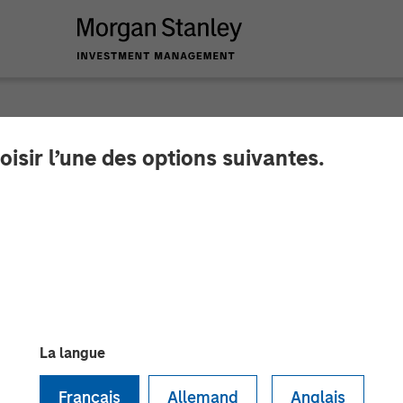
oisir l’une des options suivantes.
g Doesn’t Bark? No S
La langue
Français
Allemand
Anglais