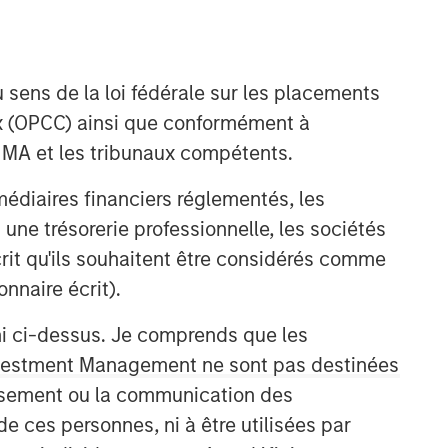
 sens de la loi fédérale sur les placements
aux (OPCC) ainsi que conformément à
FINMA et les tribunaux compétents.
06:58
ermédiaires financiers réglementés, les
 une trésorerie professionnelle, les sociétés
écrit qu'ils souhaitent être considérés comme
nnaire écrit).
ni ci-dessus. Je comprends que les
 Investment Management ne sont pas destinées
tissement ou la communication des
Portfolio Solutions Group
de ces personnes, ni à être utilisées par
The Portfolio Solutions Group is a