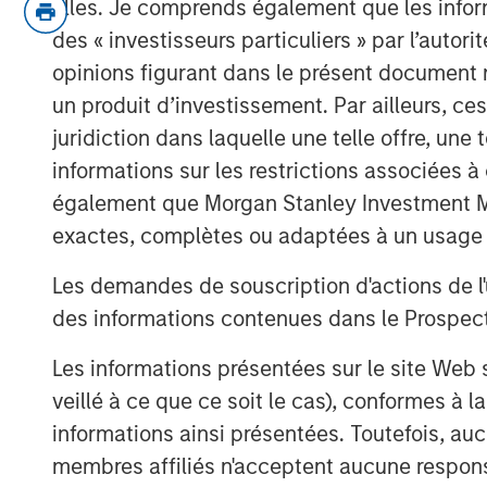
elles. Je comprends également que les infor
The relevance is twofold
:
3Q25 is when inflation will mos
des « investisseurs particuliers » par l’autor
over-year comparables are easi
opinions figurant dans le présent document 
un produit d’investissement. Par ailleurs, c
So if inflation doesn’t rise now,
juridiction dans laquelle une telle offre, une 
risk/concerns of inflation start
informations sur les restrictions associées
supports markets.
également que Morgan Stanley Investment Man
Inflation is acting like a guard dog,
k
exactes, complètes ou adaptées à un usage p
at bay. The fear is that tariffs may c
growth, i.e., stagflation.
Les demandes de souscription d'actions de l'
des informations contenues dans le Prospectus
But what if that dog doesn’t bark?
M
first place. This means no stagflatio
Les informations présentées sur le site We
veillé à ce que ce soit le cas), conformes à 
Without stagflation, markets may be
informations ainsi présentées. Toutefois, a
membres affiliés n'acceptent aucune responsa