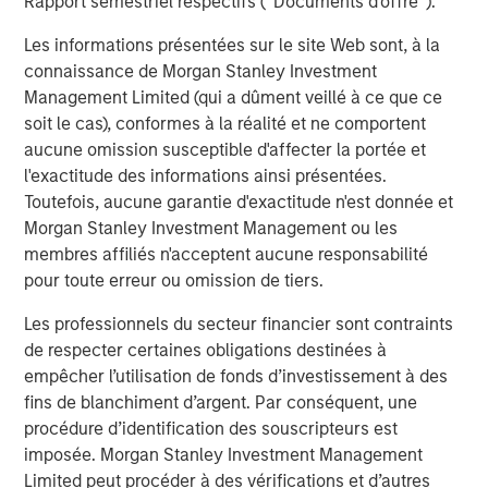
Rapport semestriel respectifs (' Documents d'offre ').
ROADMAP
Les informations présentées sur le site Web sont, à la
Tokens will come before the application.
connaissance de Morgan Stanley Investment
Management Limited (qui a dûment veillé à ce que ce
Download – Big Picture – Artificial
soit le cas), conformes à la réalité et ne comportent
Intelligence
aucune omission susceptible d'affecter la portée et
l'exactitude des informations ainsi présentées.
Toutefois, aucune garantie d'exactitude n'est donnée et
Équipe Actions Marchés Émergents
Morgan Stanley Investment Management ou les
The Emerging Markets Equity team combines deep
membres affiliés n'acceptent aucune responsabilité
expertise and local presence in global markets with an
pour toute erreur ou omission de tiers.
integrated top-down and bottom-up investment approach
Les professionnels du secteur financier sont contraints
to invest in core and growth-oriented portfolios across
de respecter certaines obligations destinées à
non-U.S. markets.
empêcher l’utilisation de fonds d’investissement à des
fins de blanchiment d’argent. Par conséquent, une
Idées liées
procédure d’identification des souscripteurs est
imposée. Morgan Stanley Investment Management
BIG PICTURE
Limited peut procéder à des vérifications et d’autres