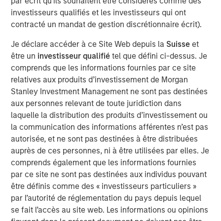
par écrit qu'ils souhaitent être considérés comme des
frameworks precise enough to act on.
investisseurs qualifiés et les investisseurs qui ont
contracté un mandat de gestion discrétionnaire écrit).
4-WAY CONVERGENCE: ALGORITHMS, COMPUTE,
TALENT AND CAPITAL
Je déclare accéder à ce Site Web depuis la
Suisse
et
Compounding simultaneously with no historical
être un
investisseur qualifié
tel que défini ci-dessus. Je
precedent.
comprends que les informations fournies par ce site
relatives aux produits d’investissement de Morgan
MOORE'S LAW NO MORE: WHEN PHYSICS
Stanley Investment Management ne sont pas destinées
BECOMES THE BOTTLENECK
aux personnes relevant de toute juridiction dans
Every technology cycle has a bottleneck. In this
laquelle la distribution des produits d’investissement ou
case, it keeps moving.
la communication des informations afférentes n’est pas
THE TOKEN ECONOMY: WHEN COMPUTE
autorisée, et ne sont pas destinées à être distribuées
BECOMES REVENUE
auprès de ces personnes, ni à être utilisées par elles. Je
Data centers are factories. Tokens are the product.
comprends également que les informations fournies
par ce site ne sont pas destinées aux individus pouvant
FROM REACTIVE TO AUTONOMOUS: THE AGENTIC
être définis comme des « investisseurs particuliers »
TRANSITION
par l’autorité de réglementation du pays depuis lequel
AI is no longer waiting to be asked. It is already at
se fait l’accès au site web. Les informations ou opinions
work.