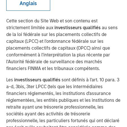
Anglais
Investment Truths
Cette section du Site Web et son contenu est
10 JUIN 2026
strictement limitée aux
investisseurs qualifiés
au sens
de la loi fédérale sur les placements collectifs de
capitaux (LPCC) et l'ordonnance fédérale sur les
placements collectifs de capitaux (OPCC) ainsi que
The Author
conformément à l'interprétation la plus récente par
l'Autorité fédérale de surveillance des marchés
Jitania Kandhari
financiers FINMA et les tribunaux compétents.
Managing Director
Les
investisseurs qualifiés
sont définis à l'art. 10 para. 3
a-d, 3bis, 3ter LPCC (tels que les intermédiaires
financiers réglementés, les institutions d'assurance
réglementées, les entités publiques et les institutions de
Three years ago, artificial intelligence was a topic of
retraite ayant une trésorerie professionnelle, les
mere curiosity, but today is the subject of capital
sociétés ayant des activités de trésorerie
allocation. The challenge for investors is not only
professionnelle, les particuliers fortunés qui ont déclaré
understanding that AI is consequential, but building