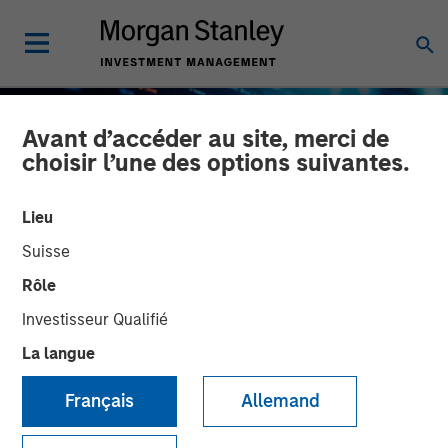
Avant d’accéder au site, merci de
choisir l’une des options suivantes.
Lieu
Suisse
Rôle
Investisseur Qualifié
La langue
BIG PICTURE
INSIGHTS
Français
Allemand
Big Picture - Artificial
Intelligence: Ten