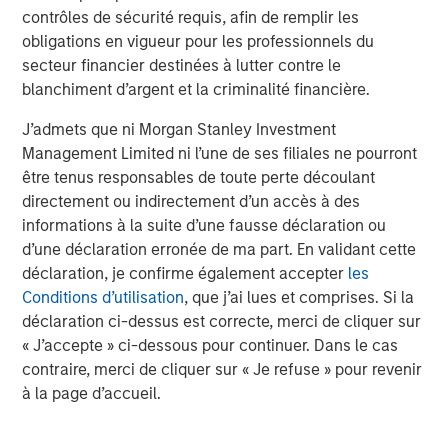
Video: Ten Investment Truths About Artificial
contrôles de sécurité requis, afin de remplir les
Intelligence
obligations en vigueur pour les professionnels du
secteur financier destinées à lutter contre le
blanchiment d’argent et la criminalité financière.
TALES FROM THE EMERGING WORLD
J’admets que ni Morgan Stanley Investment
Video: Mexico's Domestic Opportunity
Management Limited ni l’une de ses filiales ne pourront
être tenus responsables de toute perte découlant
directement ou indirectement d’un accès à des
TALES FROM THE EMERGING WORLD
informations à la suite d’une fausse déclaration ou
Video: The De-Americanization of
d’une déclaration erronée de ma part. En validant cette
Globalization
déclaration, je confirme également accepter
les
Conditions d’utilisation
, que j’ai lues et comprises. Si la
déclaration ci-dessus est correcte, merci de cliquer sur
« J’accepte » ci-dessous pour continuer. Dans le cas
The Author
contraire, merci de cliquer sur « Je refuse » pour revenir
à la page d’accueil.