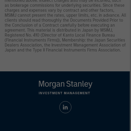
mentioned above. Indirect charges also may be incurred, such
as brokerage commissions for underlying securities. Since these
charges and expenses vary by contract and other factors,
MSIMJ cannot present the rates, upper limits, etc. in advance. All
clients should read thoroughly the Documents Provided Prior to
the Conclusion of a Contract carefully before executing an
agreement. This material is distributed in Japan by MSIMJ,
Registered No. 410 (Director of Kanto Local Finance Bureau
(Financial Instruments Firms)), Membership: the Japan Securities
Dealers Association, the Investment Management Association of
Japan and the Type II Financial Instruments Firms Association.