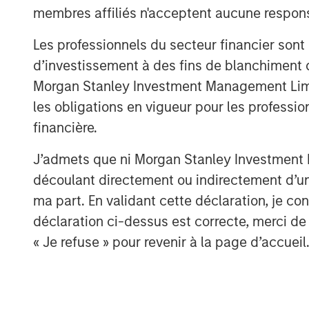
membres affiliés n'acceptent aucune responsa
The Author
Les professionnels du secteur financier sont
d’investissement à des fins de blanchiment 
Morgan Stanley Investment Management Limited
les obligations en vigueur pour les professio
financière.
Vishal Khanduja, CFA
J’admets que ni Morgan Stanley Investment M
Managing Director
découlant directement ou indirectement d’un 
ma part. En validant cette déclaration, je 
déclaration ci-dessus est correcte, merci de 
« Je refuse » pour revenir à la page d’accueil
A