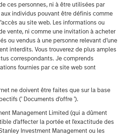
de ces personnes, ni à être utilisées par
s aux individus pouvant être définis comme
Idées liées
 l’accès au site web. Les informations ou
ARTICLE
de vente, ni comme une invitation à acheter
Broad Markets Fixed Income
osés ou vendus à une personne relevant d’une
Multi-Sector Playbook: A
aient interdits. Vous trouverez de plus amples
World of Increasing Dispersion
ectus correspondants. Je comprends
ARTICLE
tions fournies par ce site web sont
Broad Markets Fixed Income
Multisector Playbook
et ne doivent être faites que sur la base
ctifs (' Documents d'offre ').
PRESS RELEASE
stment Management Limited (qui a dûment
Vishal Khanduja on Investment
News: Now is the time for a
ble d'affecter la portée et l'exactitude des
total return strategy
n Stanley Investment Management ou les