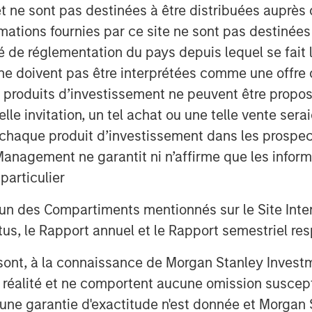
et ne sont pas destinées à être distribuées auprès 
mations fournies par ce site ne sont pas destinée
ité de réglementation du pays depuis lequel se fait
nvestment Management site and direct you to
ne doivent pas être interprétées comme une offre 
es produits d’investissement ne peuvent être prop
telle invitation, un tel achat ou une telle vente ser
 à chaque produit d’investissement dans les prosp
agement ne garantit ni n’affirme que les informa
articulier
un des Compartiments mentionnés sur le Site Intern
, le Rapport annuel et le Rapport semestriel respe
b sont, à la connaissance de Morgan Stanley Inve
la réalité et ne comportent aucune omission suscepti
ucune garantie d'exactitude n'est donnée et Morga