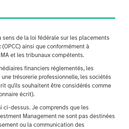
 sens de la loi fédérale sur les placements
aux (OPCC) ainsi que conformément à
FINMA et les tribunaux compétents.
Fixed Income Team
ermédiaires financiers réglementés, les
 une trésorerie professionnelle, les sociétés
Our capabilities are driven by six
specialized teams that span the global
écrit qu'ils souhaitent être considérés comme
fixed income capital markets. Each
nnaire écrit).
specialized team has the autonomy to
implement its own approach while
ni ci-dessus. Je comprends que les
centralized resources allow them to
 Investment Management ne sont pas destinées
focus on driving investment
tissement ou la communication des
excellence.