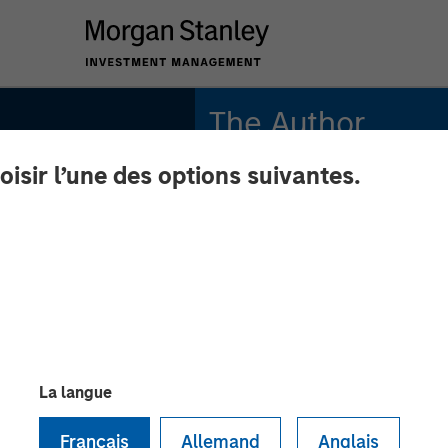
The Author
oisir l’une des options suivantes.
Vishal Khanduja, CFA
Managing Director
a on
La langue
Box
Français
Allemand
Anglais