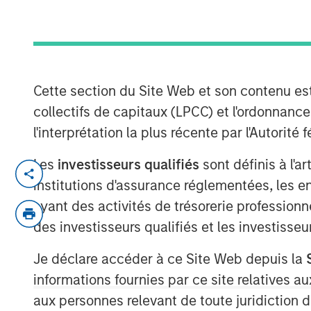
Asia
10 OCTOBRE 2024
Cette section du Site Web et son contenu es
collectifs de capitaux (LPCC) et l'ordonnanc
l'interprétation la plus récente par l'Autori
Vishal Khanduja joined CNBC Squawk Box A
Les
investisseurs qualifiés
sont définis à l'a
economy is on track for a soft landing a
institutions d'assurance réglementées, les ent
strategy.
ayant des activités de trésorerie professionne
According to Vishal, "Even with a conserva
des investisseurs qualifiés et les investisse
overweight and still can earn that good car
mandate of fixed income being income and
Je déclare accéder à ce Site Web depuis la
correlation to risk assets which is the s
informations fournies par ce site relatives
deliver on."
aux personnes relevant de toute juridiction 