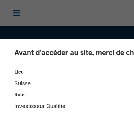
Avant d’accéder au site, merci de ch
Lieu
Suisse
INSIGHTS
Rôle
Vishal Khanduj
Investisseur Qualifié
CNBC Squawk 