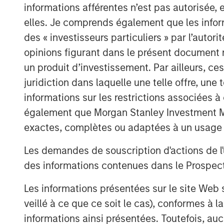
informations afférentes n’est pas autorisée, 
Consulter le vidéo
elles. Je comprends également que les infor
des « investisseurs particuliers » par l’autor
Clicking above will exit the Morgan Stanley I
opinions figurant dans le présent document 
an external site.
un produit d’investissement. Par ailleurs, c
juridiction dans laquelle une telle offre, une 
informations sur les restrictions associées
également que Morgan Stanley Investment Man
exactes, complètes ou adaptées à un usage p
Les demandes de souscription d'actions de l'
des informations contenues dans le Prospectus
Les informations présentées sur le site We
veillé à ce que ce soit le cas), conformes à 
informations ainsi présentées. Toutefois, a