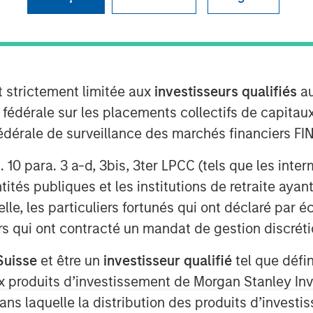
t strictement limitée aux
investisseurs qualifiés
au
e fédérale sur les placements collectifs de capit
té fédérale de surveillance des marchés financiers 
sia to discuss his view that the U.S
rt. 10 para. 3 a-d, 3bis, 3ter LPCC (tels que les int
nd how that impacts his fixed-income
ités publiques et les institutions de retraite ayant
lle, les particuliers fortunés qui ont déclaré par 
tive stand in the portfolio, we are
urs qui ont contracté un mandat de gestion discrétio
ry in the portfolio, so it gives the first
 then it gives you the negative
Suisse
et être un
investisseur qualifié
tel que défi
econd mandate of fixed income to
 aux produits d’investissement de Morgan Stanley
dans laquelle la distribution des produits d’inves