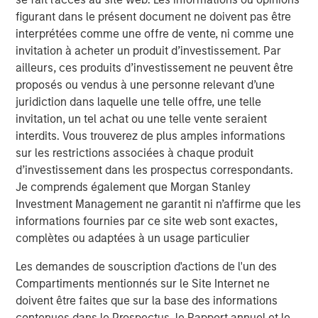
figurant dans le présent document ne doivent pas être
interprétées comme une offre de vente, ni comme une
invitation à acheter un produit d’investissement. Par
ailleurs, ces produits d’investissement ne peuvent être
proposés ou vendus à une personne relevant d’une
juridiction dans laquelle une telle offre, une telle
invitation, un tel achat ou une telle vente seraient
interdits. Vous trouverez de plus amples informations
sur les restrictions associées à chaque produit
ARTICLE
T
d’investissement dans les prospectus correspondants.
Je comprends également que Morgan Stanley
The MSIM Quantitative Duration
F
Investment Management ne garantit ni n’affirme que les
Strategy Model: A Factor-Based
C
informations fournies par ce site web sont exactes,
Approach to Managing Interest Rates
Anton Heese and Matas Vala explore the
H
complètes ou adaptées à un usage particulier
Quantitative Duration Strategy Model, one of the
h
proprietary tools the team uses to enhance their
c
Les demandes de souscription d'actions de l'un des
investment process, as it helps provide structure
d
Compartiments mentionnés sur le Site Internet ne
and rigour with identifying and processing
l
doivent être faites que sur la base des informations
relevant and important data.
C
contenues dans le Prospectus, le Rapport annuel et le