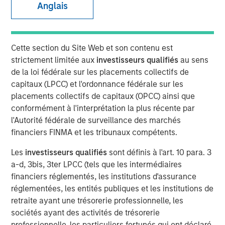
Anglais
purposes, both before and after they have developed. For
investors, it has the potential to birth new industries and
disrupt existing medical treatments.
Cette section du Site Web et son contenu est
strictement limitée aux
investisseurs qualifiés
au sens
Télécharger le PDF
de la loi fédérale sur les placements collectifs de
capitaux (LPCC) et l'ordonnance fédérale sur les
Counterpoint Global
placements collectifs de capitaux (OPCC) ainsi que
conformément à l'interprétation la plus récente par
Counterpoint Global’s culture fosters collaboration,
l'Autorité fédérale de surveillance des marchés
creativity, continued development and differentiated
financiers FINMA et les tribunaux compétents.
thinking.
Les
investisseurs qualifiés
sont définis à l'art. 10 para. 3
a-d, 3bis, 3ter LPCC (tels que les intermédiaires
Idées liées
financiers réglementés, les institutions d'assurance
CONSILIENT OBSERVER
réglementées, les entités publiques et les institutions de
retraite ayant une trésorerie professionnelle, les
The Wisdom of Crowds in Markets: Crowd
sociétés ayant des activités de trésorerie
Behavior in Prediction, Betting, and Stock
professionnelle, les particuliers fortunés qui ont déclaré