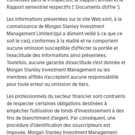
f
Rapport semestriel respectifs (' Documents d'offre ').
c
5 AOÛT 2026
5
Les informations présentées sur le site Web sont, à la
connaissance de Morgan Stanley Investment
Management Limited (qui a dûment veillé à ce que ce
soit le cas), conformes à la réalité et ne comportent
aucune omission susceptible d'affecter la portée et
l'exactitude des informations ainsi présentées.
Toutefois, aucune garantie d'exactitude n'est donnée et
Morgan Stanley Investment Management ou les
Risk Considerations
membres affiliés n'acceptent aucune responsabilité
There is no assurance that a Portfolio will achieve its investment
pour toute erreur ou omission de tiers.
objective. Portfolios are subject to
market risk
, which is the
possibility that the market values of securities owned by the
Les professionnels du secteur financier sont contraints
Portfolio will decline and that the value of Portfolio shares may
de respecter certaines obligations destinées à
therefore be less than what you paid for them. Market values
can change daily due to economic and other events (e.g. natural
empêcher l’utilisation de fonds d’investissement à des
disasters, health crises, terrorism, conflicts and social unrest)
fins de blanchiment d’argent. Par conséquent, une
that affect markets, countries, companies or governments. It is
difficult to predict the timing, duration, and potential adverse
procédure d’identification des souscripteurs est
effects (e.g. portfolio liquidity) of events. Accordingly, you can
imposée. Morgan Stanley Investment Management
lose money investing in this Portfolio. Please be aware that this