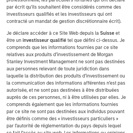
Markets
par écrit qu'ils souhaitent être considérés comme des
ARTICLE
investisseurs qualifiés et les investisseurs qui ont
contracté un mandat de gestion discrétionnaire écrit).
AI in Active Fund Management: The State of
Adoption in 2026
Je déclare accéder à ce Site Web depuis la
Suisse
et
être un
investisseur qualifié
tel que défini ci-dessus. Je
comprends que les informations fournies par ce site
CONSILIENT OBSERVER
relatives aux produits d’investissement de Morgan
Opportunities and Expectations: The Present
Stanley Investment Management ne sont pas destinées
Value of Growth Opportunities in Valuation
aux personnes relevant de toute juridiction dans
laquelle la distribution des produits d’investissement ou
la communication des informations afférentes n’est pas
autorisée, et ne sont pas destinées à être distribuées
auprès de ces personnes, ni à être utilisées par elles. Je
comprends également que les informations fournies
par ce site ne sont pas destinées aux individus pouvant
Analyses mises en avant
être définis comme des « investisseurs particuliers »
par l’autorité de réglementation du pays depuis lequel
se fait l’accès au site web. Les informations ou opinions