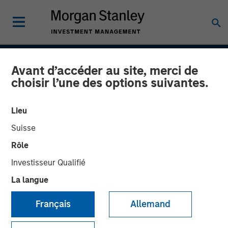
INSIGHTS
Avant d’accéder au site, merci de
choisir l’une des options suivantes.
Case Study: CRISPR
Lieu
31 JANVIER 2017
Suisse
Rôle
Investisseur Qualifié
Clustered regularly interspaced short palindromic repeats
La langue
(CRISPR) is a new tool for genetic research that allows
scientists to locate specific segments of DNA and then
Français
Allemand
replace or delete those segments. It enables scientists to
alter organisms for either therapeutic or research