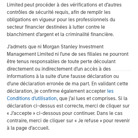
Portfolio may be subject to certain additional risks. In general,
Limited peut procéder à des vérifications et d’autres
equities securities’
values also fluctuate in response to activities
contrôles de sécurité requis, afin de remplir les
specific to a company. Investments in
foreign markets
entail
obligations en vigueur pour les professionnels du
special risks such as currency, political, economic, market and
liquidity risks. The risks of investing in
emerging market
secteur financier destinées à lutter contre le
countries
are greater than risks associated with investments in
blanchiment d’argent et la criminalité financière.
foreign developed countries.
Privately placed and restricted
securities
may be subject to resale restrictions as well as a lack
of publicly available information, which will increase their
J’admets que ni Morgan Stanley Investment
illiquidity and could adversely affect the ability to value and sell
Management Limited ni l’une de ses filiales ne pourront
them (liquidity risk).
Derivative instruments
may
être tenus responsables de toute perte découlant
disproportionately increase losses and have a significant impact
on performance. They also may be subject to counterparty,
directement ou indirectement d’un accès à des
liquidity, valuation, correlation and market risks.
Illiquid
informations à la suite d’une fausse déclaration ou
securities
may be more difficult to sell and value than public
traded securities (liquidity risk). The
healthcare industry
can be
d’une déclaration erronée de ma part. En validant cette
affected by various political, economic, regulatory, and supply-
déclaration, je confirme également accepter
les
and-demand factors. Furthermore, it can be subject to
Conditions d’utilisation
, que j’ai lues et comprises. Si la
government approval of products and services, which could
have an effect on price and availability, and can be affected by
déclaration ci-dessus est correcte, merci de cliquer sur
rapid obsolescence and patent expirations.
« J’accepte » ci-dessous pour continuer. Dans le cas
IMPORTANT INFORMATION
contraire, merci de cliquer sur « Je refuse » pour revenir
à la page d’accueil.
The views and opinions are those of the author as of the date of
publication and are subject to change at any time due to market