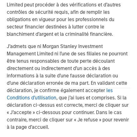
Limited peut procéder à des vérifications et d’autres
contrôles de sécurité requis, afin de remplir les
obligations en vigueur pour les professionnels du
secteur financier destinées à lutter contre le
blanchiment d’argent et la criminalité financière.
ARTICLE
T
J’admets que ni Morgan Stanley Investment
Management Limited ni l’une de ses filiales ne pourront
The MSIM Quantitative Duration
F
être tenus responsables de toute perte découlant
Strategy Model: A Factor-Based
C
directement ou indirectement d’un accès à des
Approach to Managing Interest Rates
Anton Heese and Matas Vala explore the
H
informations à la suite d’une fausse déclaration ou
Quantitative Duration Strategy Model, one of the
h
d’une déclaration erronée de ma part. En validant cette
proprietary tools the team uses to enhance their
c
déclaration, je confirme également accepter
les
investment process, as it helps provide structure
d
Conditions d’utilisation
, que j’ai lues et comprises. Si la
and rigour with identifying and processing
l
déclaration ci-dessus est correcte, merci de cliquer sur
relevant and important data.
C
« J’accepte » ci-dessous pour continuer. Dans le cas
f
contraire, merci de cliquer sur « Je refuse » pour revenir
c
5 AOÛT 2026
5
à la page d’accueil.