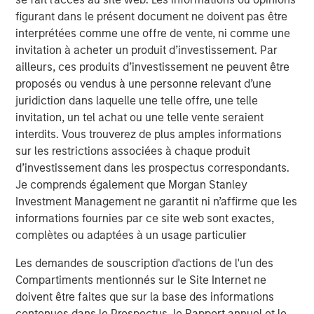
figurant dans le présent document ne doivent pas être
interprétées comme une offre de vente, ni comme une
invitation à acheter un produit d’investissement. Par
ailleurs, ces produits d’investissement ne peuvent être
proposés ou vendus à une personne relevant d’une
juridiction dans laquelle une telle offre, une telle
invitation, un tel achat ou une telle vente seraient
interdits. Vous trouverez de plus amples informations
sur les restrictions associées à chaque produit
d’investissement dans les prospectus correspondants.
Je comprends également que Morgan Stanley
Investment Management ne garantit ni n’affirme que les
Idées liées
informations fournies par ce site web sont exactes,
PRESS RELEASE
complètes ou adaptées à un usage particulier
Morgan Stanley Real Estate Investing
Les demandes de souscription d'actions de l'un des
Announces Acquisition of French Logistics
Compartiments mentionnés sur le Site Internet ne
Portfolio of Five Assets
doivent être faites que sur la base des informations
contenues dans le Prospectus, le Rapport annuel et le