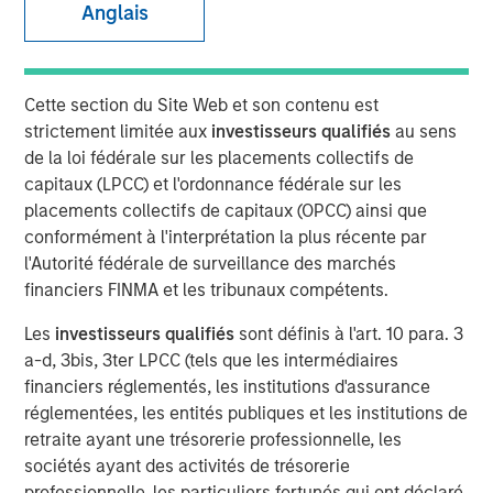
Anglais
Fundamentals
12 MAI 2026
Cette section du Site Web et son contenu est
strictement limitée aux
investisseurs qualifiés
au sens
de la loi fédérale sur les placements collectifs de
capitaux (LPCC) et l'ordonnance fédérale sur les
placements collectifs de capitaux (OPCC) ainsi que
Today’s market is demanding a more disciplined
conformément à l'interprétation la plus récente par
approach to income investing; Morgan Stanley Real
l'Autorité fédérale de surveillance des marchés
Estate Investing’s David Gross sat down with PERE to
financiers FINMA et les tribunaux compétents.
discuss the rise of selectivity in net lease real estate
investing.
Les
investisseurs qualifiés
sont définis à l'art. 10 para. 3
a-d, 3bis, 3ter LPCC (tels que les intermédiaires
In latest PERE Net Lease Report, David Gross, Managing
financiers réglementés, les institutions d'assurance
Director and Head of Acquisitions for Morgan Stanley
réglementées, les entités publiques et les institutions de
Real Estate Investing, highlights how high-quality net
retraite ayant une trésorerie professionnelle, les
lease investing may deliver durable, downside-protected
sociétés ayant des activités de trésorerie
income—supported by tenant credit, mission-critical real
professionnelle, les particuliers fortunés qui ont déclaré