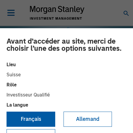
Avant d’accéder au site, merci de
choisir l’une des options suivantes.
Lieu
Suisse
Rôle
Investisseur Qualifié
La langue
INSIGHTS
Français
Allemand
Selectivity Rises as
Investors Refocus on