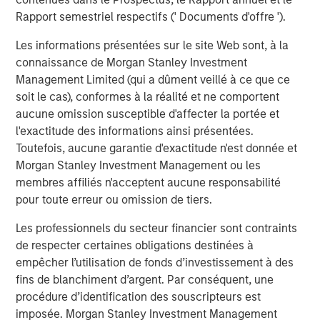
VIDÉO
Rapport semestriel respectifs (' Documents d'offre ').
Lauren Hochfelder on The Alts Report
Les informations présentées sur le site Web sont, à la
connaissance de Morgan Stanley Investment
ALTS IN FOCUS
Management Limited (qui a dûment veillé à ce que ce
soit le cas), conformes à la réalité et ne comportent
Real Estate 2026 Midyear Outlook
aucune omission susceptible d'affecter la portée et
l'exactitude des informations ainsi présentées.
Toutefois, aucune garantie d'exactitude n'est donnée et
Morgan Stanley Investment Management ou les
membres affiliés n'acceptent aucune responsabilité
pour toute erreur ou omission de tiers.
Analyses mises en avant
Les professionnels du secteur financier sont contraints
de respecter certaines obligations destinées à
empêcher l’utilisation de fonds d’investissement à des
fins de blanchiment d’argent. Par conséquent, une
procédure d’identification des souscripteurs est
imposée. Morgan Stanley Investment Management