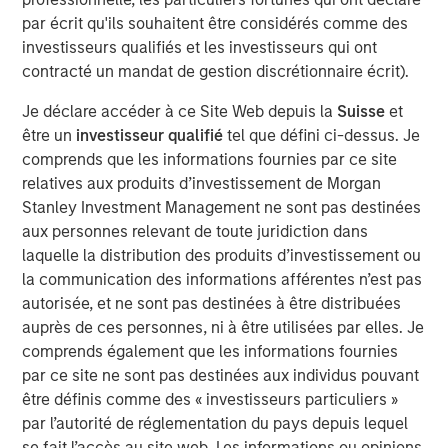
estate, and structural tailwinds.
par écrit qu'ils souhaitent être considérés comme des
“Tenant strength, asset quality and demand drivers are
investisseurs qualifiés et les investisseurs qui ont
increasingly shaping where real estate investors find
contracté un mandat de gestion discrétionnaire écrit).
durable income”
Je déclare accéder à ce Site Web depuis la
Suisse
et
être un
investisseur qualifié
tel que défini ci-dessus. Je
Read Full Feature Here
comprends que les informations fournies par ce site
relatives aux produits d’investissement de Morgan
Stanley Investment Management ne sont pas destinées
Morgan Stanley Real Estate Investing
aux personnes relevant de toute juridiction dans
Morgan Stanley Real Estate Investing (MSREI) manages
laquelle la distribution des produits d’investissement ou
global value-add / opportunistic and regional core / core-
la communication des informations afférentes n’est pas
plus real estate investment strategies. The team's
autorisée, et ne sont pas destinées à être distribuées
experience encompasses a broad array of asset classes,
auprès de ces personnes, ni à être utilisées par elles. Je
geographic regions and investment themes across all
comprends également que les informations fournies
phases of the real estate cycle.
par ce site ne sont pas destinées aux individus pouvant
être définis comme des « investisseurs particuliers »
par l’autorité de réglementation du pays depuis lequel
Reproduced with permission of:
se fait l’accès au site web. Les informations ou opinions