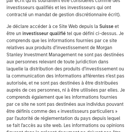
par écrit qu'ils souhaitent être considérés comme des
of the Russell 1000 Growth® Index, and the tech sector
investisseurs qualifiés et les investisseurs qui ont
alone accounted for 51%. As a result, many investors are
contracté un mandat de gestion discrétionnaire écrit).
not getting the portfolio diversification they expect when
buying index strategies. We believe most wouldn’t be
Je déclare accéder à ce Site Web depuis la
Suisse
et
comfortable with five stocks and one sector making up
être un
investisseur qualifié
tel que défini ci-dessus. Je
nearly half of their portfolio.
comprends que les informations fournies par ce site
relatives aux produits d’investissement de Morgan
At Atlanta Capital, our goal is to provide investors with
Stanley Investment Management ne sont pas destinées
greater diversification opportunities through exposure to
aux personnes relevant de toute juridiction dans
high quality, growth companies. Our definition of high
laquelle la distribution des produits d’investissement ou
1
quality
focuses on a company’s historical operating
la communication des informations afférentes n’est pas
record—typically 10+ years of consistent growth and
autorisée, et ne sont pas destinées à être distribuées
stability in earnings and free cash flow. We believe this
auprès de ces personnes, ni à être utilisées par elles. Je
long-term, disciplined approach to investing in high
comprends également que les informations fournies
quality, compounding business models is key to
par ce site ne sont pas destinées aux individus pouvant
generating alpha for our clients over time.
être définis comme des « investisseurs particuliers »
par l’autorité de réglementation du pays depuis lequel
How narrow is the S&P 500?
se fait l’accès au site web. Les informations ou opinions
Just how narrow was the stock market in 2023 and 2024?