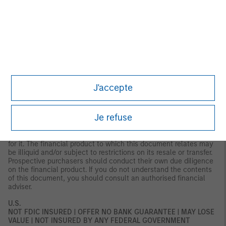
This document is distributed in the Dubai International Financial
Centre by Morgan Stanley Investment Management Limited
(Representative Office), an entity regulated by the Dubai
Financial Services Authority (“DFSA”). It is intended for use by
professional clients and market counterparties only. This
document is not intended for distribution to retail clients, and
retail clients should not act upon the information contained in
this document.
This document relates to a financial product which is not
J'accepte
subject to any form of regulation or approval by the DFSA. The
DFSA has no responsibility for reviewing or verifying any
documents in connection with this financial product.
Je refuse
Accordingly, the DFSA has not approved this document or any
other associated documents nor taken any steps to verify the
information set out in this document, and has no responsibility
for it. The financial product to which this document relates may
be illiquid and/or subject to restrictions on its resale or transfer.
Prospective purchasers should conduct their own due diligence
on the financial product. If you do not understand the contents
of this document, you should consult an authorised financial
adviser.
U.S.
NOT FDIC INSURED | OFFER NO BANK GUARANTEE | MAY LOSE
VALUE | NOT INSURED BY ANY FEDERAL GOVERNMENT