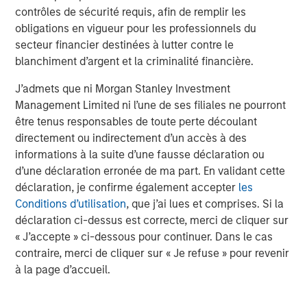
contrôles de sécurité requis, afin de remplir les
obligations en vigueur pour les professionnels du
Valuations and subsequent returns
secteur financier destinées à lutter contre le
Often overlooked after a couple years of strong returns is
blanchiment d’argent et la criminalité financière.
the fact that valuations matter. Display 2 underscores the
link between starting price-to-earnings (P/E) ratios and
J’admets que ni Morgan Stanley Investment
future returns. The chart compares S&P 500 forward P/E
Management Limited ni l’une de ses filiales ne pourront
ratios with the index’s subsequent 10-year annualized
être tenus responsables de toute perte découlant
2
return. Historically, lower P/E ratios closer to 10x
have
directement ou indirectement d’un accès à des
corresponded with 10% to 20% gains over the following
informations à la suite d’une fausse déclaration ou
decade. Higher P/Es correspond with weaker subsequent
d’une déclaration erronée de ma part. En validant cette
returns. As of June 30, 2025, the S&P 500’s forward P/E
déclaration, je confirme également accepter
les
ratio was about 22.60, elevated from historical averages
Conditions d’utilisation
, que j’ai lues et comprises. Si la
of about 16.75 for the past 25 years.
déclaration ci-dessus est correcte, merci de cliquer sur
« J’accepte » ci-dessous pour continuer. Dans le cas
Given today’s market concentration, recent policy
contraire, merci de cliquer sur « Je refuse » pour revenir
uncertainty and volatility, we think implied future returns
à la page d’accueil.
for the S&P 500 over the next 10 years may likely trend
flatter. Display 2 also highlights 1998 to 1999—the last