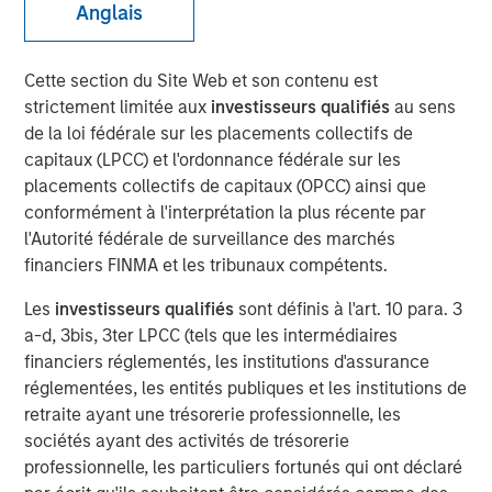
Anglais
Concentrated Market
Cette section du Site Web et son contenu est
02 SEPTEMBRE 2025
strictement limitée aux
investisseurs qualifiés
au sens
de la loi fédérale sur les placements collectifs de
capitaux (LPCC) et l'ordonnance fédérale sur les
placements collectifs de capitaux (OPCC) ainsi que
The Author
conformément à l'interprétation la plus récente par
l'Autorité fédérale de surveillance des marchés
Joseph B. Hudepohl, CFA
financiers FINMA et les tribunaux compétents.
Managing Director
Les
investisseurs qualifiés
sont définis à l'art. 10 para. 3
a-d, 3bis, 3ter LPCC (tels que les intermédiaires
financiers réglementés, les institutions d'assurance
réglementées, les entités publiques et les institutions de
As many are aware, the U.S. stock market has been
retraite ayant une trésorerie professionnelle, les
extremely concentrated in recent years. After a slight
sociétés ayant des activités de trésorerie
pullback in Q1 2025, market concentration returned in Q2
professionnelle, les particuliers fortunés qui ont déclaré
2025. By the end of June, just five stocks made up 45%