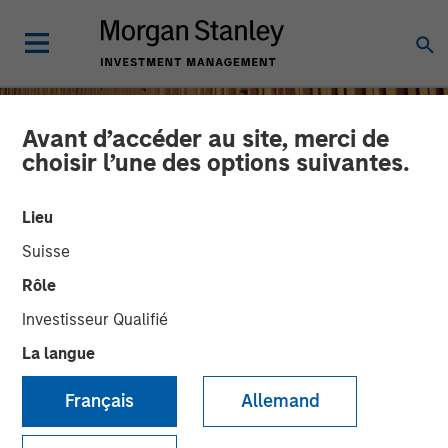
Avant d’accéder au site, merci de
choisir l’une des options suivantes.
Lieu
Suisse
Rôle
Investisseur Qualifié
La langue
INSIGHTS
Remain Focused on
Français
Allemand
Quality in Today's