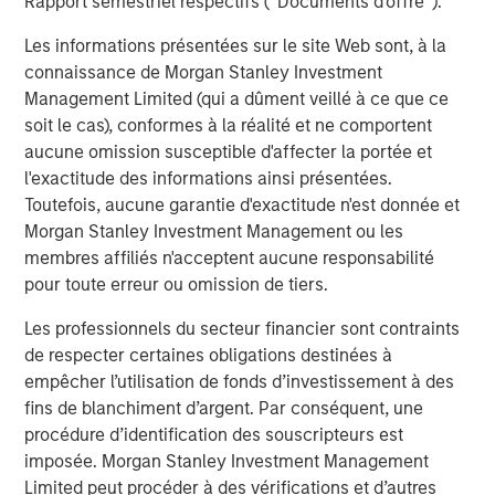
Rapport semestriel respectifs (' Documents d'offre ').
Display 1
Les informations présentées sur le site Web sont, à la
connaissance de Morgan Stanley Investment
Management Limited (qui a dûment veillé à ce que ce
soit le cas), conformes à la réalité et ne comportent
aucune omission susceptible d'affecter la portée et
l'exactitude des informations ainsi présentées.
Toutefois, aucune garantie d'exactitude n'est donnée et
Morgan Stanley Investment Management ou les
membres affiliés n'acceptent aucune responsabilité
pour toute erreur ou omission de tiers.
The lower the bar, the fewer the number of companies that
Les professionnels du secteur financier sont contraints
outperformed the overall S&P 500 Index, indicating a higher
de respecter certaines obligations destinées à
level of concentration for the year.
empêcher l’utilisation de fonds d’investissement à des
For illustrative purposes only. It is not possible to invest directly
fins de blanchiment d’argent. Par conséquent, une
in an index.
procédure d’identification des souscripteurs est
Source: FactSet as of December 31, 2024.
imposée. Morgan Stanley Investment Management
Limited peut procéder à des vérifications et d’autres