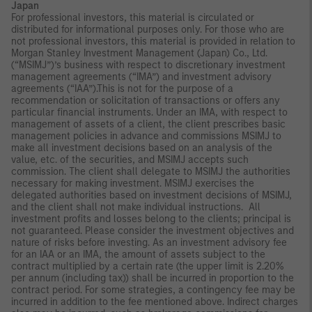
Japan
For professional investors, this material is circulated or
distributed for informational purposes only. For those who are
not professional investors, this material is provided in relation to
Morgan Stanley Investment Management (Japan) Co., Ltd.
(“MSIMJ”)’s business with respect to discretionary investment
management agreements (“IMA”) and investment advisory
agreements (“IAA”).This is not for the purpose of a
recommendation or solicitation of transactions or offers any
particular financial instruments. Under an IMA, with respect to
management of assets of a client, the client prescribes basic
management policies in advance and commissions MSIMJ to
make all investment decisions based on an analysis of the
value, etc. of the securities, and MSIMJ accepts such
commission. The client shall delegate to MSIMJ the authorities
necessary for making investment. MSIMJ exercises the
delegated authorities based on investment decisions of MSIMJ,
and the client shall not make individual instructions. All
investment profits and losses belong to the clients; principal is
not guaranteed. Please consider the investment objectives and
nature of risks before investing. As an investment advisory fee
for an IAA or an IMA, the amount of assets subject to the
contract multiplied by a certain rate (the upper limit is 2.20%
per annum (including tax)) shall be incurred in proportion to the
contract period. For some strategies, a contingency fee may be
incurred in addition to the fee mentioned above. Indirect charges