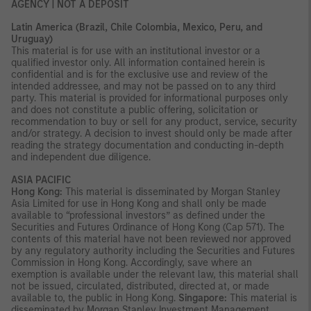
AGENCY | NOT A DEPOSIT
Latin America (Brazil, Chile Colombia, Mexico, Peru, and
Uruguay)
This material is for use with an institutional investor or a
qualified investor only. All information contained herein is
confidential and is for the exclusive use and review of the
intended addressee, and may not be passed on to any third
party. This material is provided for informational purposes only
and does not constitute a public offering, solicitation or
recommendation to buy or sell for any product, service, security
and/or strategy. A decision to invest should only be made after
reading the strategy documentation and conducting in-depth
and independent due diligence.
ASIA PACIFIC
Hong Kong:
This material is disseminated by Morgan Stanley
Asia Limited for use in Hong Kong and shall only be made
available to “professional investors” as defined under the
Securities and Futures Ordinance of Hong Kong (Cap 571). The
contents of this material have not been reviewed nor approved
by any regulatory authority including the Securities and Futures
Commission in Hong Kong. Accordingly, save where an
exemption is available under the relevant law, this material shall
not be issued, circulated, distributed, directed at, or made
available to, the public in Hong Kong.
Singapore:
This material is
disseminated by Morgan Stanley Investment Management