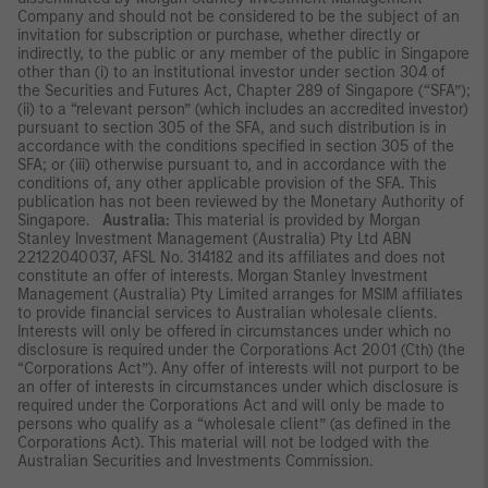
Company and should not be considered to be the subject of an
invitation for subscription or purchase, whether directly or
indirectly, to the public or any member of the public in Singapore
other than (i) to an institutional investor under section 304 of
the Securities and Futures Act, Chapter 289 of Singapore (“SFA”);
(ii) to a “relevant person” (which includes an accredited investor)
pursuant to section 305 of the SFA, and such distribution is in
accordance with the conditions specified in section 305 of the
SFA; or (iii) otherwise pursuant to, and in accordance with the
conditions of, any other applicable provision of the SFA. This
publication has not been reviewed by the Monetary Authority of
Singapore.
Australia:
This material is provided by Morgan
Stanley Investment Management (Australia) Pty Ltd ABN
22122040037, AFSL No. 314182 and its affiliates and does not
constitute an offer of interests. Morgan Stanley Investment
Management (Australia) Pty Limited arranges for MSIM affiliates
to provide financial services to Australian wholesale clients.
Interests will only be offered in circumstances under which no
disclosure is required under the Corporations Act 2001 (Cth) (the
“Corporations Act”). Any offer of interests will not purport to be
an offer of interests in circumstances under which disclosure is
required under the Corporations Act and will only be made to
persons who qualify as a “wholesale client” (as defined in the
Corporations Act). This material will not be lodged with the
Australian Securities and Investments Commission.