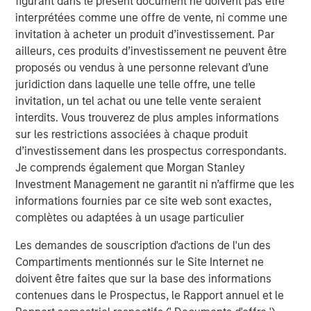
figurant dans le présent document ne doivent pas être
Looking at the last 35 calendar years of data for the S&P
interprétées comme une offre de vente, ni comme une
500 Index—representing the broad U.S. stock market— we
invitation à acheter un produit d’investissement. Par
see that 2023 and 2024 were the most concentrated,
ailleurs, ces produits d’investissement ne peuvent être
barring 1998. (Display 1).
proposés ou vendus à une personne relevant d’une
In terms of the percentage of companies in the S&P 500
juridiction dans laquelle une telle offre, une telle
that outperformed the index itself, the last two-year
invitation, un tel achat ou une telle vente seraient
period was the narrowest overall, rivaled only by 1998 to
interdits. Vous trouverez de plus amples informations
1999. Following 1999, from 2000 to 2002, we saw the
sur les restrictions associées à chaque produit
highest percentage of companies outperforming the
d’investissement dans les prospectus correspondants.
index over the last 35 years. When more stocks
Je comprends également que Morgan Stanley
outperform, diversified portfolios are often better
Investment Management ne garantit ni n’affirme que les
positioned to benefit.
informations fournies par ce site web sont exactes,
complètes ou adaptées à un usage particulier
Percent of S&P 500 Companies
Les demandes de souscription d'actions de l'un des
Outperforming the Index
Compartiments mentionnés sur le Site Internet ne
(35 Years: 1990 to 2024)
Past performance is
doivent être faites que sur la base des informations
no guarantee of future results.
contenues dans le Prospectus, le Rapport annuel et le