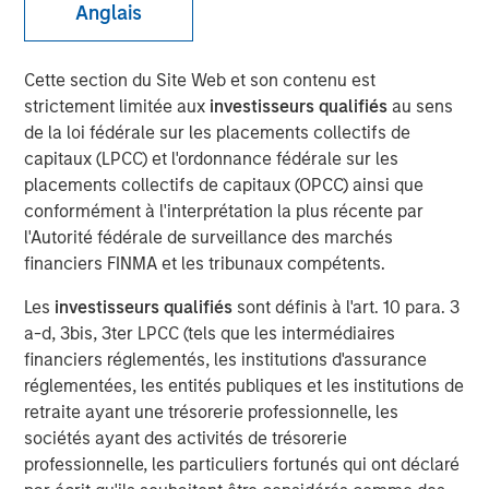
Anglais
Class?
Cette section du Site Web et son contenu est
04 JUIN 2026
strictement limitée aux
investisseurs qualifiés
au sens
de la loi fédérale sur les placements collectifs de
capitaux (LPCC) et l'ordonnance fédérale sur les
placements collectifs de capitaux (OPCC) ainsi que
The Author
conformément à l'interprétation la plus récente par
l'Autorité fédérale de surveillance des marchés
Mark Jochims
financiers FINMA et les tribunaux compétents.
Managing Director
Les
investisseurs qualifiés
sont définis à l'art. 10 para. 3
a-d, 3bis, 3ter LPCC (tels que les intermédiaires
financiers réglementés, les institutions d'assurance
réglementées, les entités publiques et les institutions de
The "all-weather" thesis for European private credit still
retraite ayant une trésorerie professionnelle, les
stands. Demand continues to outstrip supply, banks
sociétés ayant des activités de trésorerie
remain constrained, and a substantial illiquidity premium
professionnelle, les particuliers fortunés qui ont déclaré
persists. This paper addresses the concerns currently