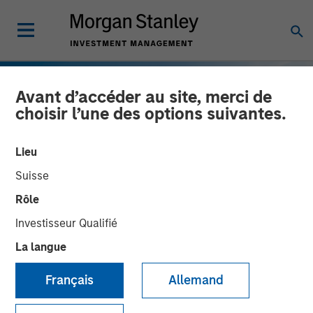
Avant d’accéder au site, merci de
choisir l’une des options suivantes.
Lieu
Suisse
Rôle
Investisseur Qualifié
La langue
INSIGHTS
European Private Credit:
Français
Allemand
Still an All-Weather Asset