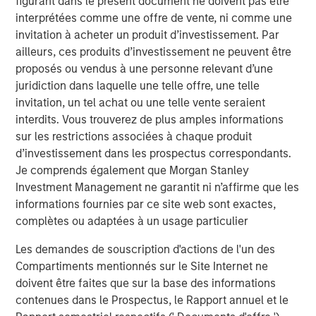
figurant dans le présent document ne doivent pas être
Idées liées
interprétées comme une offre de vente, ni comme une
invitation à acheter un produit d’investissement. Par
ARTICLE
ailleurs, ces produits d’investissement ne peuvent être
proposés ou vendus à une personne relevant d’une
European Private Credit: Why Now?
juridiction dans laquelle une telle offre, une telle
invitation, un tel achat ou une telle vente seraient
ARTICLE
interdits. Vous trouverez de plus amples informations
sur les restrictions associées à chaque produit
Investing in European Private Credit
d’investissement dans les prospectus correspondants.
Je comprends également que Morgan Stanley
Investment Management ne garantit ni n’affirme que les
ALTS IN FOCUS
informations fournies par ce site web sont exactes,
Private Credit 2026 Midyear Outlook
complètes ou adaptées à un usage particulier
Les demandes de souscription d'actions de l'un des
Compartiments mentionnés sur le Site Internet ne
doivent être faites que sur la base des informations
The Author
contenues dans le Prospectus, le Rapport annuel et le