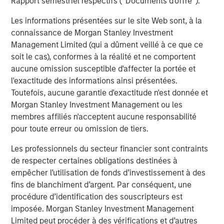
Rapport semestriel respectifs (' Documents d'offre ').
Les informations présentées sur le site Web sont, à la
connaissance de Morgan Stanley Investment
Mark Jochims
Management Limited (qui a dûment veillé à ce que ce
Managing Director
soit le cas), conformes à la réalité et ne comportent
aucune omission susceptible d'affecter la portée et
l'exactitude des informations ainsi présentées.
Toutefois, aucune garantie d'exactitude n'est donnée et
Morgan Stanley Investment Management ou les
Analyses mises en avant
membres affiliés n'acceptent aucune responsabilité
pour toute erreur ou omission de tiers.
Les professionnels du secteur financier sont contraints
de respecter certaines obligations destinées à
empêcher l’utilisation de fonds d’investissement à des
fins de blanchiment d’argent. Par conséquent, une
procédure d’identification des souscripteurs est
imposée. Morgan Stanley Investment Management
Limited peut procéder à des vérifications et d’autres