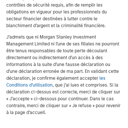
contrôles de sécurité requis, afin de remplir les
obligations en vigueur pour les professionnels du
secteur financier destinées à lutter contre le
ARTICLE
G
blanchiment d’argent et la criminalité financière.
Real Estate Midyear Outlook:
W
J’admets que ni Morgan Stanley Investment
Constructive Amid Fluid Backdrop
i
Management Limited ni l’une de ses filiales ne pourront
The current macroenvironment remains resilient
A
être tenus responsables de toute perte découlant
despite elevated volatility and divergence across
m
directement ou indirectement d’un accès à des
markets. As inflation and energy prices keep
f
informations à la suite d’une fausse déclaration ou
central banks hawkish, real estate continues to
b
d’une déclaration erronée de ma part. En validant cette
offer attractive relative value, supported by a
q
déclaration, je confirme également accepter
les
25% repricing, durable income streams, and
W
Conditions d’utilisation
, que j’ai lues et comprises. Si la
constrained supply. In this environment,
T
déclaration ci-dessus est correcte, merci de cliquer sur
diversified portfolios and selective asset-level
of
7 AOÛT 2026
7
« J’accepte » ci-dessous pour continuer. Dans le cas
investing remain critical.
a
contraire, merci de cliquer sur « Je refuse » pour revenir
c
à la page d’accueil.