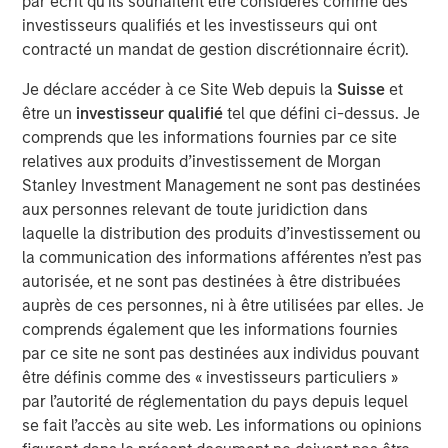
par écrit qu'ils souhaitent être considérés comme des
shaping market sentiment: high-profile non-private credit
investisseurs qualifiés et les investisseurs qui ont
defaults such as First Brands, AI disruption, and BDCs. It
contracté un mandat de gestion discrétionnaire écrit).
also examines comparisons to the 2008 financial crisis
and explains why none of these concerns fundamentally
Je déclare accéder à ce Site Web depuis la
Suisse
et
alter the investment case.
être un
investisseur qualifié
tel que défini ci-dessus. Je
comprends que les informations fournies par ce site
relatives aux produits d’investissement de Morgan
Télécharger le PDF
Stanley Investment Management ne sont pas destinées
aux personnes relevant de toute juridiction dans
European Private Credit Team
laquelle la distribution des produits d’investissement ou
la communication des informations afférentes n’est pas
Morgan Stanley European Private Credit provides
autorisée, et ne sont pas destinées à être distribuées
privately negotiated, senior secured and subordinated
auprès de ces personnes, ni à être utilisées par elles. Je
financings to European middle-market companies. The
comprends également que les informations fournies
team supports companies undergoing a wide range of
par ce site ne sont pas destinées aux individus pouvant
transformations, including leveraged buyouts,
être définis comme des « investisseurs particuliers »
management buyouts, acquisitions, growth financings,
par l’autorité de réglementation du pays depuis lequel
refinancings, and recapitalisations.
se fait l’accès au site web. Les informations ou opinions