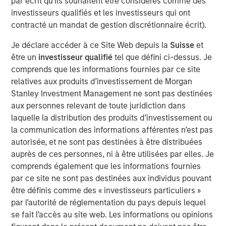
par écrit qu'ils souhaitent être considérés comme des
Idées liées
investisseurs qualifiés et les investisseurs qui ont
contracté un mandat de gestion discrétionnaire écrit).
GLOBAL EQUITY OBSERVER
Je déclare accéder à ce Site Web depuis la
Suisse
et
When it seems there is only one game in town
être un
investisseur qualifié
tel que défini ci-dessus. Je
comprends que les informations fournies par ce site
relatives aux produits d’investissement de Morgan
GLOBAL EQUITY OBSERVER
Stanley Investment Management ne sont pas destinées
Exchanges: the quiet infrastructure behind
aux personnes relevant de toute juridiction dans
modern markets
laquelle la distribution des produits d’investissement ou
la communication des informations afférentes n’est pas
autorisée, et ne sont pas destinées à être distribuées
GLOBAL EQUITY OBSERVER
auprès de ces personnes, ni à être utilisées par elles. Je
Places boursières : l’infrastructure discrète
comprends également que les informations fournies
des marchés modernes
par ce site ne sont pas destinées aux individus pouvant
être définis comme des « investisseurs particuliers »
par l’autorité de réglementation du pays depuis lequel
se fait l’accès au site web. Les informations ou opinions