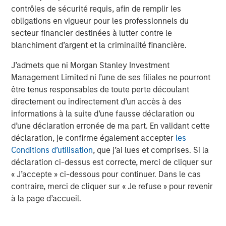
contrôles de sécurité requis, afin de remplir les
A separately managed account may not be appropriate for all
investors. Separate accounts managed according to the
obligations en vigueur pour les professionnels du
particular Strategy may include securities that may not
secteur financier destinées à lutter contre le
necessarily track the performance of a particular index. A
blanchiment d’argent et la criminalité financière.
minimum asset level is required.
For important information about the investment managers,
J’admets que ni Morgan Stanley Investment
please refer to Form ADV Part 2.
Management Limited ni l’une de ses filiales ne pourront
The views and opinions and/or analysis expressed are those of
être tenus responsables de toute perte découlant
the author or the investment team as of the date of preparation
directement ou indirectement d’un accès à des
of this material and are subject to change at any time without
notice due to market or economic conditions and may not
informations à la suite d’une fausse déclaration ou
necessarily come to pass. Furthermore, the views will not be
d’une déclaration erronée de ma part. En validant cette
updated or otherwise revised to reflect information that
déclaration, je confirme également accepter
les
subsequently becomes available or circumstances existing, or
changes occurring, after the date of publication. The views
Conditions d’utilisation
, que j’ai lues et comprises. Si la
expressed do not reflect the opinions of all investment
déclaration ci-dessus est correcte, merci de cliquer sur
personnel at Morgan Stanley Investment Management (MSIM)
and its subsidiaries and affiliates (collectively “the Firm”), and
« J’accepte » ci-dessous pour continuer. Dans le cas
may not be reflected in all the strategies and products that the
contraire, merci de cliquer sur « Je refuse » pour revenir
Firm offers.
à la page d’accueil.
Forecasts and/or estimates provided herein are subject to
change and may not actually come to pass. Information
regarding expected market returns and market outlooks is based