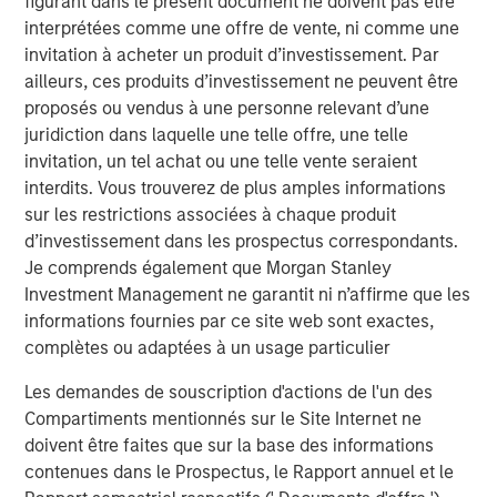
figurant dans le présent document ne doivent pas être
interprétées comme une offre de vente, ni comme une
invitation à acheter un produit d’investissement. Par
Analyses mises en avant
ailleurs, ces produits d’investissement ne peuvent être
proposés ou vendus à une personne relevant d’une
juridiction dans laquelle une telle offre, une telle
invitation, un tel achat ou une telle vente seraient
interdits. Vous trouverez de plus amples informations
sur les restrictions associées à chaque produit
d’investissement dans les prospectus correspondants.
Je comprends également que Morgan Stanley
Investment Management ne garantit ni n’affirme que les
informations fournies par ce site web sont exactes,
complètes ou adaptées à un usage particulier
ARTICLE
A
Les demandes de souscription d'actions de l'un des
Compartiments mentionnés sur le Site Internet ne
Real Estate Midyear Outlook:
T
doivent être faites que sur la base des informations
Constructive Amid Fluid Backdrop
St
contenues dans le Prospectus, le Rapport annuel et le
A
The current macroenvironment remains resilient
A