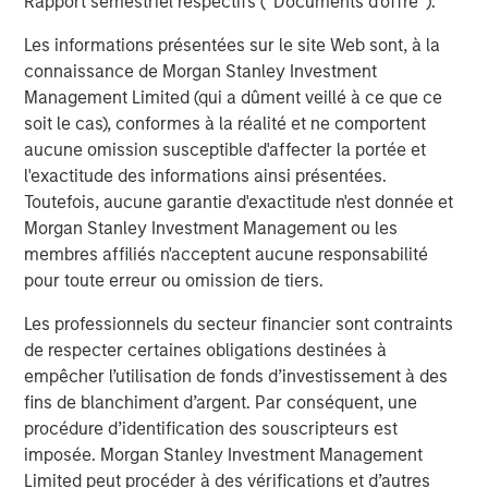
Rapport semestriel respectifs (' Documents d'offre ').
despite elevated volatility and divergence across
Q
Les informations présentées sur le site Web sont, à la
markets. As inflation and energy prices keep
p
connaissance de Morgan Stanley Investment
central banks hawkish, real estate continues to
i
Management Limited (qui a dûment veillé à ce que ce
offer attractive relative value, supported by a
a
soit le cas), conformes à la réalité et ne comportent
25% repricing, durable income streams, and
r
aucune omission susceptible d'affecter la portée et
constrained supply. In this environment,
l'exactitude des informations ainsi présentées.
diversified portfolios and selective asset-level
7 AOÛT 2026
5
Toutefois, aucune garantie d'exactitude n'est donnée et
investing remain critical.
Morgan Stanley Investment Management ou les
membres affiliés n'acceptent aucune responsabilité
pour toute erreur ou omission de tiers.
Les professionnels du secteur financier sont contraints
de respecter certaines obligations destinées à
empêcher l’utilisation de fonds d’investissement à des
IMPORTANT INFORMATION
fins de blanchiment d’argent. Par conséquent, une
There is no guarantee that any investment strategy will work
procédure d’identification des souscripteurs est
under all market conditions, and each investor should evaluate
imposée. Morgan Stanley Investment Management
their ability to invest for the long-term, especially during periods
of downturn in the market.
Limited peut procéder à des vérifications et d’autres