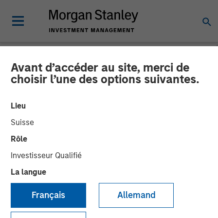
Avant d’accéder au site, merci de
INSIGHTS
choisir l’une des options suivantes.
Elevating Resilience: A
Lieu
Stock Story
Suisse
Rôle
14 OCTOBRE 2024
Investisseur Qualifié
La langue
Français
Allemand