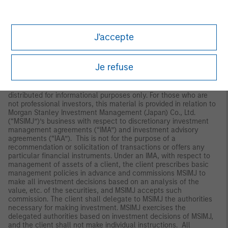
disclosure is required under the Corporations Act 2001 (Cth) (the
“Corporations Act”). Any offer of interests will not purport to be
an offer of interests in circumstances under which disclosure is
required under the Corporations Act and will only be made to
persons who qualify as a “wholesale client” (as defined in the
J'accepte
Corporations Act). This material will not be lodged with the
Australian Securities and Investments Commission.
Je refuse
Japan
For professional investors, this material is circulated or
distributed for informational purposes only. For those who are
not professional investors, this material is provided in relation to
Morgan Stanley Investment Management (Japan) Co., Ltd.
(“MSIMJ”)’s business with respect to discretionary investment
management agreements (“IMA”) and investment advisory
agreements (“IAA”). This is not for the purpose of a
recommendation or solicitation of transactions or offers any
particular financial instruments. Under an IMA, with respect to
management of assets of a client, the client prescribes basic
management policies in advance and commissions MSIMJ to
make all investment decisions based on an analysis of the
value, etc. of the securities, and MSIMJ accepts such
commission. The client shall delegate to MSIMJ the authorities
necessary for making investment. MSIMJ exercises the
delegated authorities based on investment decisions of MSIMJ,
and the client shall not make individual instructions. All