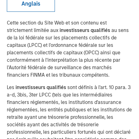
Anglais
Play
Cette section du Site Web et son contenu est
strictement limitée aux
investisseurs qualifiés
au sens
de la loi fédérale sur les placements collectifs de
capitaux (LPCC) et l'ordonnance fédérale sur les
placements collectifs de capitaux (OPCC) ainsi que
Video
conformément à l'interprétation la plus récente par
l'Autorité fédérale de surveillance des marchés
See below for important disclosures.
financiers FINMA et les tribunaux compétents.
International Equity Team
Les
investisseurs qualifiés
sont définis à l'art. 10 para. 3
The International Equity team follows a disciplined
a-d, 3bis, 3ter LPCC (tels que les intermédiaires
investment process based on fundamental analysis and
financiers réglementés, les institutions d'assurance
bottom-up stock selection. They believe that the best
réglementées, les entités publiques et les institutions de
route to attractive long-term returns is through
retraite ayant une trésorerie professionnelle, les
compounding and providing reduced downside
sociétés ayant des activités de trésorerie
participation.
professionnelle, les particuliers fortunés qui ont déclaré