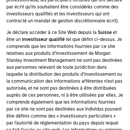
Realization Date
par écrit qu'ils souhaitent être considérés comme des
Jan 2004
investisseurs qualifiés et les investisseurs qui ont
contracté un mandat de gestion discrétionnaire écrit).
Yantra is an eBusiness software for managing high volume
transactions. Acquired by Sterling Commerce, a division of
Je déclare accéder à ce Site Web depuis la
Suisse
et
IBM (NYSE:IBM).
être un
investisseur qualifié
tel que défini ci-dessus. Je
Investment Team
comprends que les informations fournies par ce site
Morgan Stanley Expansion Capital
relatives aux produits d’investissement de Morgan
Stanley Investment Management ne sont pas destinées
aux personnes relevant de toute juridiction dans
laquelle la distribution des produits d’investissement ou
la communication des informations afférentes n’est pas
autorisée, et ne sont pas destinées à être distribuées
As of July 25, 2025. The above is provided for informational
auprès de ces personnes, ni à être utilisées par elles. Je
and educational purposes only. There is no guarantee that
the investment mentioned resulted in positive performance
comprends également que les informations fournies
(for realized holdings), or will perform well in the future (for
par ce site ne sont pas destinées aux individus pouvant
current holdings). The trademarks and service marks above
être définis comme des « investisseurs particuliers »
are the property of their respective owners. The information
par l’autorité de réglementation du pays depuis lequel
on this website has not been authorized, sponsored, or
otherwise approved by such owners. By clicking on any
se fait l’accès au site web. Les informations ou opinions