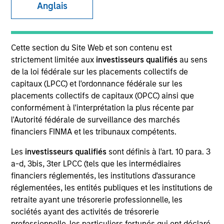
Anglais
SECTOR
Cette section du Site Web et son contenu est
Technology
strictement limitée aux
investisseurs qualifiés
au sens
de la loi fédérale sur les placements collectifs de
capitaux (LPCC) et l'ordonnance fédérale sur les
COUNTRY
placements collectifs de capitaux (OPCC) ainsi que
United States
conformément à l'interprétation la plus récente par
l'Autorité fédérale de surveillance des marchés
financiers FINMA et les tribunaux compétents.
Les
investisseurs qualifiés
sont définis à l'art. 10 para. 3
Invested on
a-d, 3bis, 3ter LPCC (tels que les intermédiaires
Jun 2000
financiers réglementés, les institutions d'assurance
réglementées, les entités publiques et les institutions de
Transaction Type
retraite ayant une trésorerie professionnelle, les
Follow-On
sociétés ayant des activités de trésorerie
professionnelle, les particuliers fortunés qui ont déclaré