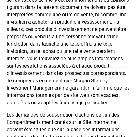
links shown here, you agree that you are navigating to a
figurant dans le présent document ne doivent pas être
third party site. We are providing these hyperlinks to you
interprétées comme une offre de vente, ni comme une
only as a convenience and the inclusion of any hyperlink is
invitation à acheter un produit d’investissement. Par
not and does not imply any endorsement, approval,
investigation, verification or monitoring by us of any
ailleurs, ces produits d’investissement ne peuvent être
information contained in any hyperlinked site. In no event
proposés ou vendus à une personne relevant d’une
shall we be responsible for the information contained on
juridiction dans laquelle une telle offre, une telle
the site or your use of such site.
invitation, un tel achat ou une telle vente seraient
interdits. Vous trouverez de plus amples informations
sur les restrictions associées à chaque produit
d’investissement dans les prospectus correspondants.
Je comprends également que Morgan Stanley
Investment Management ne garantit ni n’affirme que les
informations fournies par ce site web sont exactes,
complètes ou adaptées à un usage particulier
Les demandes de souscription d'actions de l'un des
Compartiments mentionnés sur le Site Internet ne
doivent être faites que sur la base des informations
Morgan Stanley
contenues dans le Prospectus, le Rapport annuel et le