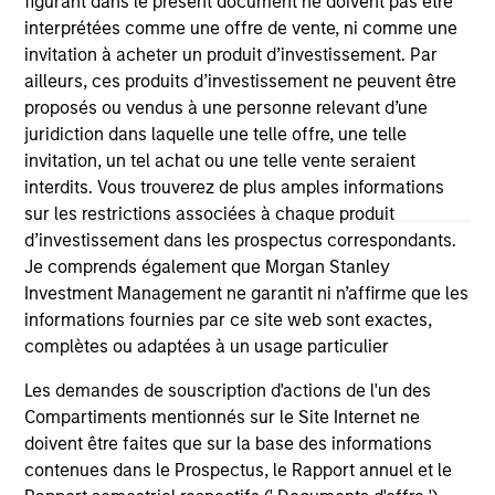
authorized, sponsored, or otherwise approved by such
figurant dans le présent document ne doivent pas être
owners. By clicking on any links shown here, you agree that
interprétées comme une offre de vente, ni comme une
you are navigating to a third party site. We are providing
invitation à acheter un produit d’investissement. Par
these hyperlinks to you only as a convenience and the
ailleurs, ces produits d’investissement ne peuvent être
inclusion of any hyperlink is not and does not imply any
endorsement, approval, investigation, verification or
proposés ou vendus à une personne relevant d’une
monitoring by us of any information contained in any
juridiction dans laquelle une telle offre, une telle
hyperlinked site. In no event shall we be responsible for the
invitation, un tel achat ou une telle vente seraient
information contained on the site or your use of such site
interdits. Vous trouverez de plus amples informations
sur les restrictions associées à chaque produit
d’investissement dans les prospectus correspondants.
Je comprends également que Morgan Stanley
Investment Management ne garantit ni n’affirme que les
informations fournies par ce site web sont exactes,
complètes ou adaptées à un usage particulier
Les demandes de souscription d'actions de l'un des
Compartiments mentionnés sur le Site Internet ne
doivent être faites que sur la base des informations
contenues dans le Prospectus, le Rapport annuel et le
Morgan Stanley