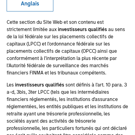
Anglais
Cette section du Site Web et son contenu est
SECTOR
strictement limitée aux
investisseurs qualifiés
au sens
Transportation
de la loi fédérale sur les placements collectifs de
capitaux (LPCC) et l'ordonnance fédérale sur les
placements collectifs de capitaux (OPCC) ainsi que
COUNTRY
conformément à l'interprétation la plus récente par
Germany
l'Autorité fédérale de surveillance des marchés
financiers FINMA et les tribunaux compétents.
Les
investisseurs qualifiés
sont définis à l'art. 10 para. 3
a-d, 3bis, 3ter LPCC (tels que les intermédiaires
Invested on
financiers réglementés, les institutions d'assurance
Dec 2016
réglementées, les entités publiques et les institutions de
VTG AG is the largest private wagon hire company in
retraite ayant une trésorerie professionnelle, les
sociétés ayant des activités de trésorerie
Europe and one of the leading providers of rail and
professionnelle, les particuliers fortunés qui ont déclaré
tank container logistics services.