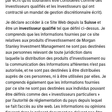
par écrit qu'ils souhaitent être considérés comme des
View Current Employment Opportunities
investisseurs qualifiés et les investisseurs qui ont
contracté un mandat de gestion discrétionnaire écrit).
View Site
Je déclare accéder à ce Site Web depuis la
Suisse
et
Investment Team
être un
investisseur qualifié
tel que défini ci-dessus. Je
Morgan Stanley Infrastructure Partners
comprends que les informations fournies par ce site
relatives aux produits d’investissement de Morgan
Stanley Investment Management ne sont pas destinées
aux personnes relevant de toute juridiction dans
laquelle la distribution des produits d’investissement ou
la communication des informations afférentes n’est pas
autorisée, et ne sont pas destinées à être distribuées
auprès de ces personnes, ni à être utilisées par elles. Je
As of August 21, 2025. The above is provided for
comprends également que les informations fournies
informational and educational purposes only. There is no
guarantee that the investment mentioned resulted in
par ce site ne sont pas destinées aux individus pouvant
positive performance (for realized holdings), or will perform
être définis comme des « investisseurs particuliers »
well in the future (for current holdings). The trademarks and
par l’autorité de réglementation du pays depuis lequel
service marks above are the property of their respective
se fait l’accès au site web. Les informations ou opinions
owners. The information on this website has not been