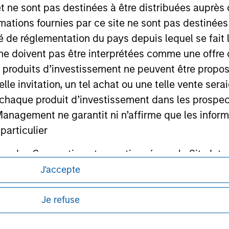
et ne sont pas destinées à être distribuées auprès 
mations fournies par ce site ne sont pas destinée
ité de réglementation du pays depuis lequel se fait
ley
ne doivent pas être interprétées comme une offre 
ley Careers
es produits d’investissement ne peuvent être prop
telle invitation, un tel achat ou une telle vente ser
 à chaque produit d’investissement dans les prosp
agement ne garantit ni n’affirme que les informa
articulier
un des Compartiments mentionnés sur le Site Intern
, le Rapport annuel et le Rapport semestriel respe
J'accepte
itions d’utilisation avant d’engager toute
b sont, à la connaissance de Morgan Stanley Inve
s et réglementaires applicables à la diffusion
Je refuse
de Morgan Stanley Investment Management.
la réalité et ne comportent aucune omission suscepti
ucune garantie d'exactitude n'est donnée et Morga
ponibles dans certaines juridictions ou pour