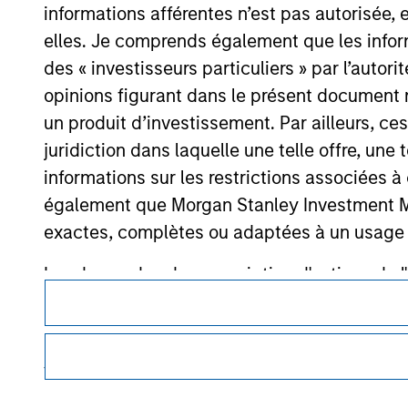
informations afférentes n’est pas autorisée, 
elles. Je comprends également que les infor
des « investisseurs particuliers » par l’autor
Morgan Stan
opinions figurant dans le présent document 
Morgan Stan
un produit d’investissement. Par ailleurs, c
juridiction dans laquelle une telle offre, une 
informations sur les restrictions associées
également que Morgan Stanley Investment Man
exactes, complètes ou adaptées à un usage p
Les demandes de souscription d'actions de l'
Ce document est une communication promotionnelle.
des informations contenues dans le Prospectus
Les utilisateurs sont invités à prendre connaissance des cond
Les informations présentées sur le site We
procédure, car celles-ci mentionnent des restrictions légale
des informations relatives aux produits d’investissement 
veillé à ce que ce soit le cas), conformes à 
informations ainsi présentées. Toutefois, a
Les services décrits sur ce site Web peuvent ne pas être dis