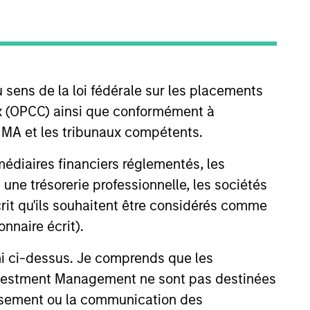
oard Membership
ete D. Chung
nvestment Team
organ Stanley Expansion Capital
 sens de la loi fédérale sur les placements
aux (OPCC) ainsi que conformément à
FINMA et les tribunaux compétents.
ermédiaires financiers réglementés, les
 une trésorerie professionnelle, les sociétés
écrit qu'ils souhaitent être considérés comme
guarantee that the investment mentioned
ldings). The trademarks and service marks
nnaire écrit).
zed, sponsored, or otherwise approved by
 We are providing these hyperlinks to you
ni ci-dessus. Je comprends que les
val, investigation, verification or
 for the information contained on the site
 Investment Management ne sont pas destinées
tissement ou la communication des