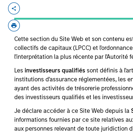
Invested on
Transacti
Aug 2017
First
Instit
Cette section du Site Web et son contenu es
A leading online marketplace for voic
collectifs de capitaux (LPCC) et l'ordonnanc
View Current Employment Opportunit
l'interprétation la plus récente par l'Autori
View Site
Les
investisseurs qualifiés
sont définis à l'a
institutions d'assurance réglementées, les ent
ayant des activités de trésorerie professionne
As of July 25, 2025. The above is provided
resulted in positive performance (for realiz
des investisseurs qualifiés et les investisse
above are the property of their respective
such owners. By clicking on any links shown
Je déclare accéder à ce Site Web depuis la
only as a convenience and the inclusion of 
monitoring by us of any information contain
informations fournies par ce site relatives
or your use of such site.
aux personnes relevant de toute juridiction 