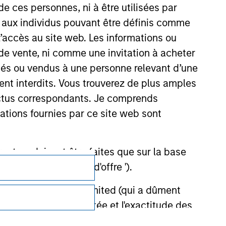
de ces personnes, ni à être utilisées par
s aux individus pouvant être définis comme
 l’accès au site web. Les informations ou
de vente, ni comme une invitation à acheter
osés ou vendus à une personne relevant d’une
aient interdits. Vous trouverez de plus amples
ectus correspondants. Je comprends
tions fournies par ce site web sont
et ne doivent être faites que sur la base
Confidentialité
ctifs (' Documents d'offre ').
Your Privacy Choices
stment Management Limited (qui a dûment
ble d'affecter la portée et l'exactitude des
Conditions d'utilisation
n Stanley Investment Management ou les