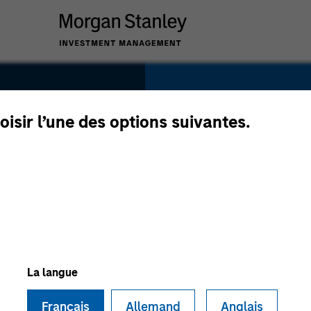
SECTOR
Technology
oisir l’une des options suivantes.
COUNTRY
Canada
La langue
Français
Allemand
Anglais