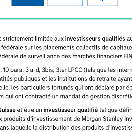
B
on Type
P
I
utional
M
t strictement limitée aux
investisseurs qualifiés
au
eover talent and other audio products and services.
e fédérale sur les placements collectifs de capit
ies
té fédérale de surveillance des marchés financiers 
rt. 10 para. 3 a-d, 3bis, 3ter LPCC (tels que les int
ités publiques et les institutions de retraite ayant
lle, les particuliers fortunés qui ont déclaré par 
 for informational and educational purposes only. There is no 
ed holdings), or will perform well in the future (for current ho
urs qui ont contracté un mandat de gestion discrétio
 owners. The information on this website has not been authori
 here, you agree that you are navigating to a third party site.
Suisse
et être un
investisseur qualifié
tel que défi
any hyperlink is not and does not imply any endorsement, appro
ed in any hyperlinked site. In no event shall we be responsible
 aux produits d’investissement de Morgan Stanley
dans laquelle la distribution des produits d’inves