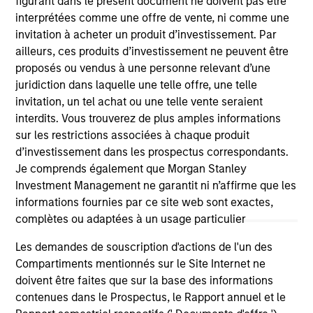
figurant dans le présent document ne doivent pas être
interprétées comme une offre de vente, ni comme une
invitation à acheter un produit d’investissement. Par
ailleurs, ces produits d’investissement ne peuvent être
proposés ou vendus à une personne relevant d’une
As of July 25, 2025. The above is provided for informational
and educational purposes only. There is no guarantee that
juridiction dans laquelle une telle offre, une telle
the investment mentioned resulted in positive performance
invitation, un tel achat ou une telle vente seraient
(for realized holdings), or will perform well in the future (for
interdits. Vous trouverez de plus amples informations
current holdings). The trademarks and service marks above
sur les restrictions associées à chaque produit
are the property of their respective owners. The information
on this website has not been authorized, sponsored, or
d’investissement dans les prospectus correspondants.
otherwise approved by such owners. By clicking on any
Je comprends également que Morgan Stanley
links shown here, you agree that you are navigating to a
Investment Management ne garantit ni n’affirme que les
third party site. We are providing these hyperlinks to you
only as a convenience and the inclusion of any hyperlink is
informations fournies par ce site web sont exactes,
not and does not imply any endorsement, approval,
complètes ou adaptées à un usage particulier
investigation, verification or monitoring by us of any
information contained in any hyperlinked site. In no event
Les demandes de souscription d'actions de l'un des
shall we be responsible for the information contained on
Compartiments mentionnés sur le Site Internet ne
the site or your use of such site.
doivent être faites que sur la base des informations
contenues dans le Prospectus, le Rapport annuel et le