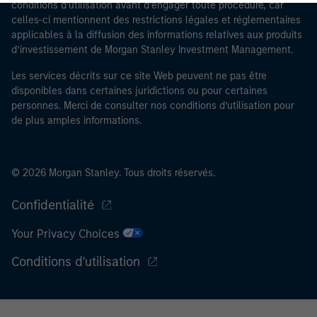
conditions d’utilisation avant d’engager toute procédure, car
contrôles de sécurité requis, afin de remplir les
celles-ci mentionnent des restrictions légales et réglementaires
obligations en vigueur pour les professionnels du
applicables à la diffusion des informations relatives aux produits
secteur financier destinées à lutter contre le
d’investissement de Morgan Stanley Investment Management.
blanchiment d’argent et la criminalité financière.
Les services décrits sur ce site Web peuvent ne pas être
disponibles dans certaines juridictions ou pour certaines
J’admets que ni Morgan Stanley Investment
personnes. Merci de consulter nos conditions d’utilisation pour
Management Limited ni l’une de ses filiales ne pourront
de plus amples informations.
être tenus responsables de toute perte découlant
directement ou indirectement d’un accès à des
informations à la suite d’une fausse déclaration ou
© 2026 Morgan Stanley. Tous droits réservés.
d’une déclaration erronée de ma part. En validant cette
déclaration, je confirme également accepter
les
Confidentialité
Conditions d’utilisation
, que j’ai lues et comprises. Si la
déclaration ci-dessus est correcte, merci de cliquer sur
Your Privacy Choices
« J’accepte » ci-dessous pour continuer. Dans le cas
Conditions d'utilisation
contraire, merci de cliquer sur « Je refuse » pour revenir
à la page d’accueil.