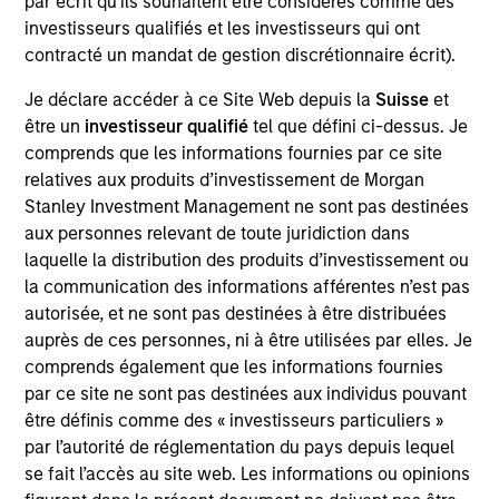
par écrit qu'ils souhaitent être considérés comme des
VizExplorer is a business intelligence software company
investisseurs qualifiés et les investisseurs qui ont
headquartered in San Diego, California. Via its proprietary
contracté un mandat de gestion discrétionnaire écrit).
visualization technology, the company offers operational
intelligence solutions to enterprise customers within the
Je déclare accéder à ce Site Web depuis la
Suisse
et
regulated, land-based gaming and entertainment verticals
être un
investisseur qualifié
tel que défini ci-dessus. Je
to provide gaming floor optimization, visitor behavior
comprends que les informations fournies par ce site
analytics and customer marketing.
relatives aux produits d’investissement de Morgan
View Current Employment Opportunities
Stanley Investment Management ne sont pas destinées
aux personnes relevant de toute juridiction dans
View Site
laquelle la distribution des produits d’investissement ou
Board Membership
la communication des informations afférentes n’est pas
Pete D. Chung
autorisée, et ne sont pas destinées à être distribuées
auprès de ces personnes, ni à être utilisées par elles. Je
Investment Team
comprends également que les informations fournies
Morgan Stanley Expansion Capital
par ce site ne sont pas destinées aux individus pouvant
être définis comme des « investisseurs particuliers »
par l’autorité de réglementation du pays depuis lequel
se fait l’accès au site web. Les informations ou opinions