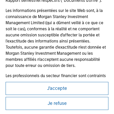
Rapport semestriel respectifs (' Documents d'offre ').
Les informations présentées sur le site Web sont, à la
connaissance de Morgan Stanley Investment
Management Limited (qui a dûment veillé à ce que ce
soit le cas), conformes à la réalité et ne comportent
aucune omission susceptible d'affecter la portée et
l'exactitude des informations ainsi présentées.
Toutefois, aucune garantie d'exactitude n'est donnée et
Morgan Stanley Investment Management ou les
Morgan Stanley
membres affiliés n'acceptent aucune responsabilité
pour toute erreur ou omission de tiers.
Morgan Stanley Careers
Les professionnels du secteur financier sont contraints
de respecter certaines obligations destinées à
J'accepte
empêcher l’utilisation de fonds d’investissement à des
fins de blanchiment d’argent. Par conséquent, une
procédure d’identification des souscripteurs est
Ce document est une communication promotionnelle.
Je refuse
imposée. Morgan Stanley Investment Management
Les utilisateurs sont invités à prendre connaissance des
Limited peut procéder à des vérifications et d’autres