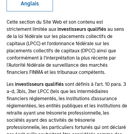
Anglais
Cette section du Site Web et son contenu est
SECTOR
strictement limitée aux
investisseurs qualifiés
au sens
Utilities (Water & Waste)
de la loi fédérale sur les placements collectifs de
capitaux (LPCC) et l'ordonnance fédérale sur les
placements collectifs de capitaux (OPCC) ainsi que
COUNTRY
conformément à l'interprétation la plus récente par
Spain
l'Autorité fédérale de surveillance des marchés
financiers FINMA et les tribunaux compétents.
Les
investisseurs qualifiés
sont définis à l'art. 10 para. 3
a-d, 3bis, 3ter LPCC (tels que les intermédiaires
Invested on
financiers réglementés, les institutions d'assurance
Feb 2023
réglementées, les entités publiques et les institutions de
Valoriza Servicios Medioambientales is a leading
retraite ayant une trésorerie professionnelle, les
sociétés ayant des activités de trésorerie
waste management company with presence across
professionnelle, les particuliers fortunés qui ont déclaré
the entire waste management cycle. An established