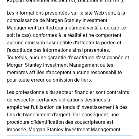
Rapport semestriel respectifs (' Documents d'offre ').
inclusion of any hyperlink is not and does not imply any
endorsement, approval, investigation, verification or
Les informations présentées sur le site Web sont, à la
monitoring by us of any information contained in any
hyperlinked site. In no event shall we be responsible for the
connaissance de Morgan Stanley Investment
information contained on the site or your use of such site
Management Limited (qui a dûment veillé à ce que ce
soit le cas), conformes à la réalité et ne comportent
aucune omission susceptible d'affecter la portée et
l'exactitude des informations ainsi présentées.
Toutefois, aucune garantie d'exactitude n'est donnée et
Morgan Stanley Investment Management ou les
membres affiliés n'acceptent aucune responsabilité
pour toute erreur ou omission de tiers.
Les professionnels du secteur financier sont contraints
de respecter certaines obligations destinées à
empêcher l’utilisation de fonds d’investissement à des
fins de blanchiment d’argent. Par conséquent, une
Morgan Stanley
procédure d’identification des souscripteurs est
Morgan Stanley Careers
imposée. Morgan Stanley Investment Management
Limited peut procéder à des vérifications et d’autres