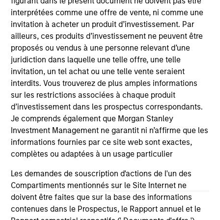
figurant dans le présent document ne doivent pas être
interprétées comme une offre de vente, ni comme une
View Site
invitation à acheter un produit d’investissement. Par
ailleurs, ces produits d’investissement ne peuvent être
Investment Team
proposés ou vendus à une personne relevant d’une
Morgan Stanley Infrastructure Partners
juridiction dans laquelle une telle offre, une telle
invitation, un tel achat ou une telle vente seraient
interdits. Vous trouverez de plus amples informations
sur les restrictions associées à chaque produit
d’investissement dans les prospectus correspondants.
Je comprends également que Morgan Stanley
As of August 21, 2025. The above is provided for
informational and educational purposes only. There is no
Investment Management ne garantit ni n’affirme que les
guarantee that the investment mentioned resulted in
informations fournies par ce site web sont exactes,
positive performance (for realized holdings), or will perform
complètes ou adaptées à un usage particulier
well in the future (for current holdings). The trademarks and
service marks above are the property of their respective
Les demandes de souscription d'actions de l'un des
owners. The information on this website has not been
Compartiments mentionnés sur le Site Internet ne
authorized, sponsored, or otherwise approved by such
owners. By clicking on any links shown here, you agree that
doivent être faites que sur la base des informations
you are navigating to a third party site. We are providing
contenues dans le Prospectus, le Rapport annuel et le
these hyperlinks to you only as a convenience and the