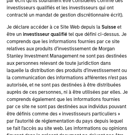
par écrit qu'ils souhaitent être considérés comme des
player with over 40 years of experience, Valoriza
investisseurs qualifiés et les investisseurs qui ont
provides essential waste treatment and collection
contracté un mandat de gestion discrétionnaire écrit).
services to over 12 million people and has 11,000
employees across Spain, Australia and Colombia.
Je déclare accéder à ce Site Web depuis la
Suisse
et
être un
investisseur qualifié
tel que défini ci-dessus. Je
comprends que les informations fournies par ce site
Valoriza provides waste services primarily to public
relatives aux produits d’investissement de Morgan
entities (mainly municipalities) in Spain under two
Stanley Investment Management ne sont pas destinées
main divisions: municipal waste treatment and
aux personnes relevant de toute juridiction dans
municipal waste services. The municipal waste
laquelle la distribution des produits d’investissement ou
treatment division builds and operates waste
la communication des informations afférentes n’est pas
treatment facilities, including solid waste recycling,
autorisée, et ne sont pas destinées à être distribuées
biological mechanical treatment, anaerobic
auprès de ces personnes, ni à être utilisées par elles. Je
comprends également que les informations fournies
digestion, composting, and energy recovery
par ce site ne sont pas destinées aux individus pouvant
facilities. The municipal waste services division
être définis comme des « investisseurs particuliers »
includes waste collection and street cleaning,
par l’autorité de réglementation du pays depuis lequel
maintenance of green areas, and mobility service
se fait l’accès au site web. Les informations ou opinions
management.