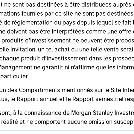
 for informational and educational purposes only. There is no 
et ne sont pas destinées à être distribuées auprès 
ed holdings), or will perform well in the future (for current ho
mations fournies par ce site ne sont pas destinée
 owners. The information on this website has not been authori
 here, you agree that you are navigating to a third party site.
ité de réglementation du pays depuis lequel se fait
any hyperlink is not and does not imply any endorsement, appro
ne doivent pas être interprétées comme une offre 
ed in any hyperlinked site. In no event shall we be responsible
es produits d’investissement ne peuvent être prop
telle invitation, un tel achat ou une telle vente ser
 à chaque produit d’investissement dans les prosp
agement ne garantit ni n’affirme que les informa
ley
articulier
ley Careers
un des Compartiments mentionnés sur le Site Intern
, le Rapport annuel et le Rapport semestriel respe
b sont, à la connaissance de Morgan Stanley Inve
la réalité et ne comportent aucune omission suscepti
ucune garantie d'exactitude n'est donnée et Morga