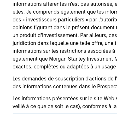
As of July 25, 2025. The above is provided
informations afférentes n’est pas autorisée, 
resulted in positive performance (for realiz
elles. Je comprends également que les infor
above are the property of their respective
such owners. By clicking on any links shown
des « investisseurs particuliers » par l’autor
only as a convenience and the inclusion of 
opinions figurant dans le présent document 
monitoring by us of any information contain
or your use of such site.
un produit d’investissement. Par ailleurs, c
juridiction dans laquelle une telle offre, une 
informations sur les restrictions associées
également que Morgan Stanley Investment Man
Morgan Stan
exactes, complètes ou adaptées à un usage p
Morgan Stan
Les demandes de souscription d'actions de l'
des informations contenues dans le Prospectus
Les informations présentées sur le site We
veillé à ce que ce soit le cas), conformes à 
informations ainsi présentées. Toutefois, a