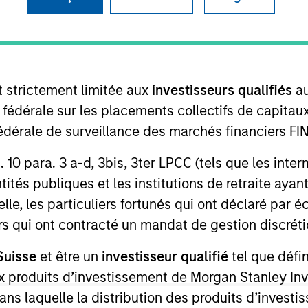
B
on Type
M
I
utional
M
t strictement limitée aux
investisseurs qualifiés
au
market leader in Enterprise Validation Lifecycle
over to digitize the validation lifecycle process.
P
e fédérale sur les placements collectifs de capit
st, proven, 100% end-to-end paperless validation
V
té fédérale de surveillance des marchés financiers 
d by global life science organizations as a system of
I
rt. 10 para. 3 a-d, 3bis, 3ter LPCC (tels que les int
tire validation lifecycle process, ValGenesis VLMS
E
ités publiques et les institutions de retraite ayant
 validated, fully configurable, and rapidly deployable
M
lle, les particuliers fortunés qui ont déclaré par 
ies
urs qui ont contracté un mandat de gestion discrétio
Suisse
et être un
investisseur qualifié
tel que défi
 aux produits d’investissement de Morgan Stanley
dans laquelle la distribution des produits d’inves