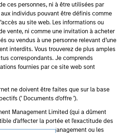
guarantee that the investment mentioned
de ces personnes, ni à être utilisées par
ldings). The trademarks and service marks
s aux individus pouvant être définis comme
zed, sponsored, or otherwise approved by
 We are providing these hyperlinks to you
 l’accès au site web. Les informations ou
val, investigation, verification or
de vente, ni comme une invitation à acheter
 for the information contained on the site
osés ou vendus à une personne relevant d’une
aient interdits. Vous trouverez de plus amples
ectus correspondants. Je comprends
tions fournies par ce site web sont
et ne doivent être faites que sur la base
ctifs (' Documents d'offre ').
stment Management Limited (qui a dûment
ble d'affecter la portée et l'exactitude des
n Stanley Investment Management ou les