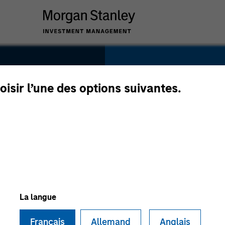
SECTOR
Technology
oisir l’une des options suivantes.
COUNTRY
United States
La langue
Français
Allemand
Anglais