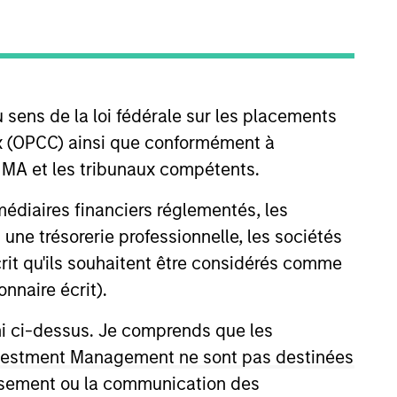
oard Membership
elissa Daniels
nvestment Team
organ Stanley Expansion Capital
 sens de la loi fédérale sur les placements
ress Release
aux (OPCC) ainsi que conformément à
alGenesis Inc. Secures $24 Million
FINMA et les tribunaux compétents.
nvestment from Morgan Stanley
ermédiaires financiers réglementés, les
xpansion Capital
 une trésorerie professionnelle, les sociétés
ay 04,2021
écrit qu'ils souhaitent être considérés comme
nnaire écrit).
ni ci-dessus. Je comprends que les
 Investment Management ne sont pas destinées
tissement ou la communication des