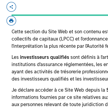
Invested on
Transacti
May 2021
First
Instit
Cette section du Site Web et son contenu es
ValGenesis, Inc. (“ValGenesis”) is the 
Management Systems (VLMS) and first-m
collectifs de capitaux (LPCC) et l'ordonnanc
ValGenesis VLMS is the industry's fir
l'interprétation la plus récente par l'Autori
lifecycle management solution, truste
Les
investisseurs qualifiés
sont définis à l'a
record for validation. Covering the en
institutions d'assurance réglementées, les ent
delivers technology solutions that are
through a private secured Cloud.
ayant des activités de trésorerie professionne
View Current Employment Opportunit
des investisseurs qualifiés et les investisse
View Site
Je déclare accéder à ce Site Web depuis la
informations fournies par ce site relatives
aux personnes relevant de toute juridiction 