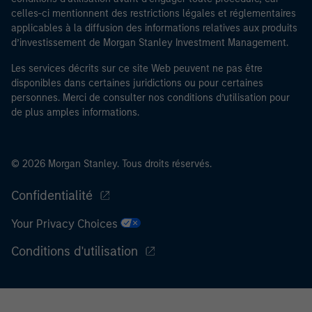
contrôles de sécurité requis, afin de remplir les
celles-ci mentionnent des restrictions légales et réglementaires
applicables à la diffusion des informations relatives aux produits
obligations en vigueur pour les professionnels du
d’investissement de Morgan Stanley Investment Management.
secteur financier destinées à lutter contre le
blanchiment d’argent et la criminalité financière.
Les services décrits sur ce site Web peuvent ne pas être
disponibles dans certaines juridictions ou pour certaines
J’admets que ni Morgan Stanley Investment
personnes. Merci de consulter nos conditions d’utilisation pour
Management Limited ni l’une de ses filiales ne pourront
de plus amples informations.
être tenus responsables de toute perte découlant
directement ou indirectement d’un accès à des
informations à la suite d’une fausse déclaration ou
© 2026 Morgan Stanley. Tous droits réservés.
d’une déclaration erronée de ma part. En validant cette
déclaration, je confirme également accepter
les
Confidentialité
Conditions d’utilisation
, que j’ai lues et comprises. Si la
Your Privacy Choices
déclaration ci-dessus est correcte, merci de cliquer sur
« J’accepte » ci-dessous pour continuer. Dans le cas
Conditions d'utilisation
contraire, merci de cliquer sur « Je refuse » pour revenir
à la page d’accueil.