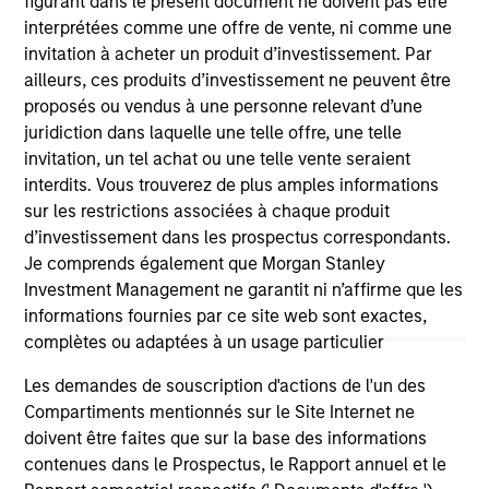
figurant dans le présent document ne doivent pas être
interprétées comme une offre de vente, ni comme une
invitation à acheter un produit d’investissement. Par
ailleurs, ces produits d’investissement ne peuvent être
As of July 25, 2025. The above is provided for informational
proposés ou vendus à une personne relevant d’une
and educational purposes only. There is no guarantee that
juridiction dans laquelle une telle offre, une telle
the investment mentioned resulted in positive performance
invitation, un tel achat ou une telle vente seraient
(for realized holdings), or will perform well in the future (for
current holdings). The trademarks and service marks above
interdits. Vous trouverez de plus amples informations
are the property of their respective owners. The information
sur les restrictions associées à chaque produit
on this website has not been authorized, sponsored, or
d’investissement dans les prospectus correspondants.
otherwise approved by such owners. By clicking on any
Je comprends également que Morgan Stanley
links shown here, you agree that you are navigating to a
third party site. We are providing these hyperlinks to you
Investment Management ne garantit ni n’affirme que les
only as a convenience and the inclusion of any hyperlink is
informations fournies par ce site web sont exactes,
not and does not imply any endorsement, approval,
complètes ou adaptées à un usage particulier
investigation, verification or monitoring by us of any
information contained in any hyperlinked site. In no event
Les demandes de souscription d'actions de l'un des
shall we be responsible for the information contained on
the site or your use of such site.
Compartiments mentionnés sur le Site Internet ne
doivent être faites que sur la base des informations
contenues dans le Prospectus, le Rapport annuel et le