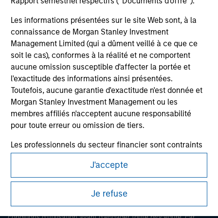
Rapport semestriel respectifs (' Documents d'offre ').
Les informations présentées sur le site Web sont, à la
connaissance de Morgan Stanley Investment
Management Limited (qui a dûment veillé à ce que ce
soit le cas), conformes à la réalité et ne comportent
aucune omission susceptible d'affecter la portée et
l'exactitude des informations ainsi présentées.
Toutefois, aucune garantie d'exactitude n'est donnée et
Morgan Stanley Investment Management ou les
Morgan Stanley
membres affiliés n'acceptent aucune responsabilité
Morgan Stanley Careers
pour toute erreur ou omission de tiers.
Les professionnels du secteur financier sont contraints
de respecter certaines obligations destinées à
J'accepte
empêcher l’utilisation de fonds d’investissement à des
fins de blanchiment d’argent. Par conséquent, une
Ce document est une communication promotionnelle.
procédure d’identification des souscripteurs est
Je refuse
imposée. Morgan Stanley Investment Management
Les utilisateurs sont invités à prendre connaissance des
Limited peut procéder à des vérifications et d’autres
conditions d’utilisation avant d’engager toute procédure, car