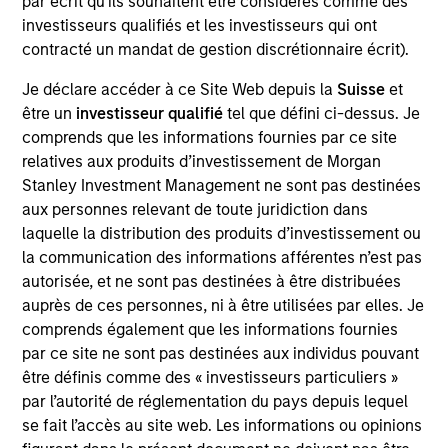
par écrit qu'ils souhaitent être considérés comme des
Realization Date
investisseurs qualifiés et les investisseurs qui ont
Feb 2019
contracté un mandat de gestion discrétionnaire écrit).
Je déclare accéder à ce Site Web depuis la
Suisse
et
Exit Type
Strategic Purchase
être un
investisseur qualifié
tel que défini ci-dessus. Je
comprends que les informations fournies par ce site
Trinity CO2 is a leading Permian Basin carbon
relatives aux produits d’investissement de Morgan
dioxide (“CO2”) based enhanced oil recovery
Stanley Investment Management ne sont pas destinées
company. It owns and operates producing CO2
aux personnes relevant de toute juridiction dans
enhanced oil recovery fields in Terry and Gaines
laquelle la distribution des produits d’investissement ou
la communication des informations afférentes n’est pas
counties, Texas.
autorisée, et ne sont pas destinées à être distribuées
Investment Teams
auprès de ces personnes, ni à être utilisées par elles. Je
Morgan Stanley Energy Partners,
Morgan
comprends également que les informations fournies
Stanley Capital Partners
par ce site ne sont pas destinées aux individus pouvant
être définis comme des « investisseurs particuliers »
par l’autorité de réglementation du pays depuis lequel
se fait l’accès au site web. Les informations ou opinions