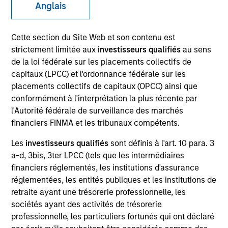
Anglais
Cette section du Site Web et son contenu est
SECTOR
strictement limitée aux
investisseurs qualifiés
au sens
Energy
de la loi fédérale sur les placements collectifs de
capitaux (LPCC) et l'ordonnance fédérale sur les
placements collectifs de capitaux (OPCC) ainsi que
COUNTRY
conformément à l'interprétation la plus récente par
United States
l'Autorité fédérale de surveillance des marchés
financiers FINMA et les tribunaux compétents.
Les
investisseurs qualifiés
sont définis à l'art. 10 para. 3
a-d, 3bis, 3ter LPCC (tels que les intermédiaires
Invested on
financiers réglementés, les institutions d'assurance
Aug 2010
réglementées, les entités publiques et les institutions de
retraite ayant une trésorerie professionnelle, les
Transaction Type
sociétés ayant des activités de trésorerie
Growth Investment
professionnelle, les particuliers fortunés qui ont déclaré