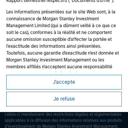
Rapport semestriel respectifs (' Documents d'offre ').
Les informations présentées sur le site Web sont, à la
connaissance de Morgan Stanley Investment
Management Limited (qui a dûment veillé à ce que ce
soit le cas), conformes à la réalité et ne comportent
aucune omission susceptible d'affecter la portée et
Morgan Stanley
l'exactitude des informations ainsi présentées.
Toutefois, aucune garantie d'exactitude n'est donnée et
Morgan Stanley Careers
Morgan Stanley Investment Management ou les
membres affiliés n'acceptent aucune responsabilité
pour toute erreur ou omission de tiers.
J'accepte
Les professionnels du secteur financier sont contraints
de respecter certaines obligations destinées à
Ce document est une communication promotionnelle.
Je refuse
empêcher l’utilisation de fonds d’investissement à des
Les utilisateurs sont invités à prendre connaissance des
fins de blanchiment d’argent. Par conséquent, une
conditions d’utilisation avant d’engager toute procédure, car
procédure d’identification des souscripteurs est
celles-ci mentionnent des restrictions légales et réglementaires
imposée. Morgan Stanley Investment Management
applicables à la diffusion des informations relatives aux produits
Limited peut procéder à des vérifications et d’autres
d’investissement de Morgan Stanley Investment Management.