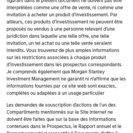
figurant dans le présent document ne doivent pas être
As of July 25, 2025. The above is provided for informational
interprétées comme une offre de vente, ni comme une
and educational purposes only. There is no guarantee that
invitation à acheter un produit d’investissement. Par
the investment mentioned resulted in positive performance
ailleurs, ces produits d’investissement ne peuvent être
(for realized holdings), or will perform well in the future (for
proposés ou vendus à une personne relevant d’une
current holdings). The trademarks and service marks above
are the property of their respective owners. The information
juridiction dans laquelle une telle offre, une telle
on this website has not been authorized, sponsored, or
invitation, un tel achat ou une telle vente seraient
otherwise approved by such owners. By clicking on any
interdits. Vous trouverez de plus amples informations
links shown here, you agree that you are navigating to a
sur les restrictions associées à chaque produit
third party site. We are providing these hyperlinks to you
only as a convenience and the inclusion of any hyperlink is
d’investissement dans les prospectus correspondants.
not and does not imply any endorsement, approval,
Je comprends également que Morgan Stanley
investigation, verification or monitoring by us of any
Investment Management ne garantit ni n’affirme que les
information contained in any hyperlinked site. In no event
shall we be responsible for the information contained on
informations fournies par ce site web sont exactes,
the site or your use of such site.
complètes ou adaptées à un usage particulier
Les demandes de souscription d'actions de l'un des
Compartiments mentionnés sur le Site Internet ne
doivent être faites que sur la base des informations
contenues dans le Prospectus, le Rapport annuel et le